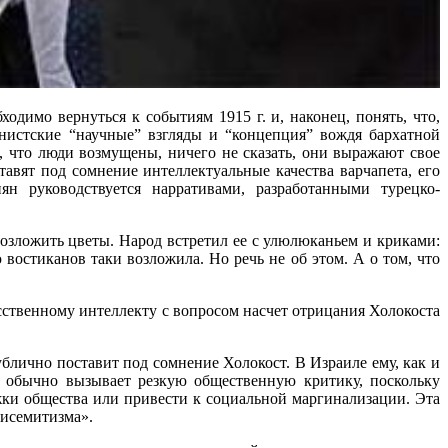
имо вернуться к событиям 1915 г. и, наконец, понять, что,
онистские “научные” взгляды и “концепция” вождя бархатной
, что люди возмущены, ничего не сказать, они выражают свое
авят под сомнение интеллектуальные качества варчапета, его
н руководствуется нарративами, разработанными турецко-
озложить цветы. Народ встретил ее с улюлюканьем и криками:
востиканов таки возложила. Но речь не об этом. А о том, что
сственному интеллекту с вопросом насчет отрицания Холокоста
блично поставит под сомнение Холокост. В Израиле ему, как и
е обычно вызывает резкую общественную критику, поскольку
жки общества или привести к социальной маргинализации. Эта
тисемитизма».