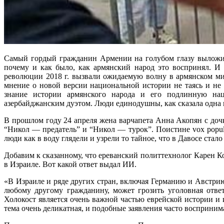
Самый гордый гражданин Армении на голубом глазу выложил 
почему и как было, как армянский народ это воспринял. И 
революции 2018 г. вызвали ожидаемую волну в армянском мир
мнение о новой версии национальной истории не таясь и не 
знание истории армянского народа и его подлинную наци
азербайджанским дуэтом. Люди единодушны, как сказала одна
В прошлом году 24 апреля жена варчапета Анна Акопян с доч
“Никол — предатель” и “Никол — турок”. Поистине vox populi
люди как в воду глядели и узрели то тайное, что в Давосе стал
Добавим к сказанному, что ереванский политтехнолог Карен К
в Израиле. Вот какой ответ выдал ИИ.
«В Израиле и ряде других стран, включая Германию и Австрию
любому другому гражданину, может грозить уголовная отве
Холокост является очень важной частью еврейской истории и
тема очень деликатная, и подобные заявления часто восприним