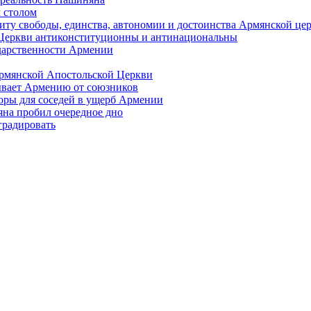
 столом
иту свободы, единства, автономии и достоинства Армянской це
Церкви антиконституционны и антинациональны
ударственности Армении
Армянской Апостольской Церкви
ывает Армению от союзников
оры для соседей в ущерб Армении
яна пробил очередное дно
градировать