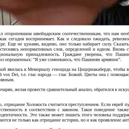
оторопевшим швейцарским соотечественникам, что нам необход
как сегодня воспринимает. Как и следовало ожидать, ревизи
е. Еще не цунами, видимо, оно только набирает силу. Сказать
стесняясь ненормативных слов, определений и идиом. Вновь ст
ональную принадлежность. Граждане уверены, что Пашиня
 из опрошенных: “Я уже сомневаюсь, что Пашинян армянин”.
кой явилась к Мемориалу геноцида на Цицернакаберде, чтобы в
 vox Dei, т.е. глас народа — глас Божий. Цветы она с помощью 
о явным.
очарян, желая провести сравнительный анализ, обратился к иску
, отрицание Холокоста считается преступлением. Если еврей пу
тственность в соответствии с законом. Такое поведение такж
 идентичности. Это также может лишить этого человека поддер
аются не только как отрицание истории, но и как проявление ан