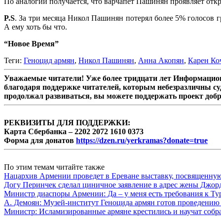
По аналогии получается, что варчапет Пашинян проявляет откр
P.S
. За три месяца Никол Пашинян потерял более 5% голосов 
А ему хоть бы что.
“Новое Время”
Теги:
Геноцид армян
,
Никол Пашинян
,
Анна Акопян
,
Карен Ко
Уважаемые читатели! Уже более тридцати лет Информацион
благодаря поддержке читателей, которым небезразличны су
продолжал развиваться, вы можете поддержать проект доб
РЕКВИЗИТЫ ДЛЯ ПОДДЕРЖКИ:
Карта Сбербанка – 2202 2072 1610 0373
Форма для донатов
https://dzen.ru/yerkramas?donate=true
По этим темам читайте также
Нацархив Армении проведет в Ереване выставку, посвященну
Догу Перинчек сделал циничное заявление в адрес жены Джо
Министр диаспоры Армении: Да – у меня есть требования к Ту
А. Демоян: Музей-институт Геноцида армян готов проведению 
Министр: Исламизированные армяне крестились и научат собр