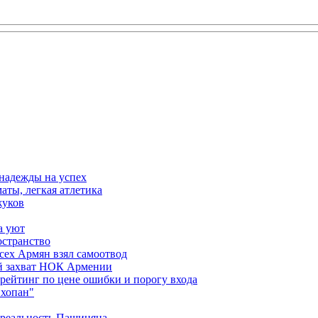
 надежды на успех
аты, легкая атлетика
жуков
а уют
остранство
сех Армян взял самоотвод
ий захват НОК Армении
 рейтинг по цене ошибки и порогу входа
"хопан"
 реальность Пашиняна