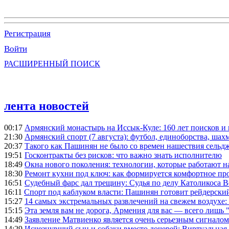
Регистрация
Войти
РАСШИРЕННЫЙ ПОИСК
лента новостей
00:17
Армянский монастырь на Иссык-Куле: 160 лет поисков и
21:30
Армянский спорт (7 августа): футбол, единоборства, шахм
20:37
Такого как Пашинян не было со времен нашествия сельд
19:51
Госконтракты без рисков: что важно знать исполнителю
18:49
Окна нового поколения: технологии, которые работают н
18:30
Ремонт кухни под ключ: как формируется комфортное пр
16:51
Судебный фарс дал трещину: Судья по делу Католикоса В
16:11
Спорт под каблуком власти: Пашинян готовит рейдерск
15:27
14 самых экстремальных развлечений на свежем воздухе:
15:15
Эта земля вам не дорога, Армения для вас — всего лишь 
14:49
Заявление Матвиенко является очень серьезным сигналом
14:29
Исчезнувший сын и собаки вместо дочерей: Виртуальная