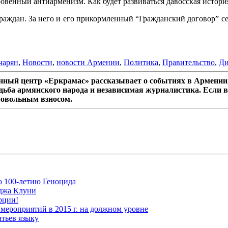
овенный антиарменизм. Как будет развиваться давосская история
граждан. За него и его прикормленный “Гражданский договор” с
чарян
,
Новости
,
новости Армении
,
Политика
,
Правительство
,
Ди
ный центр «Еркрамас» рассказывает о событиях в Армении,
дьба армянского народа и независимая журналистика. Если в
ровольным взносом.
ю 100-летию Геноцида
рджа Клуни
рции!
мероприятий в 2015 г. на должном уровне
атьев языку