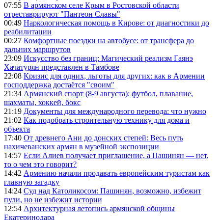
07:55
В армянском селе Крым в Ростовской области
отреставрируют "Пантеон Славы"
00:49
Наркологическая помощь в Кирове: от диагностики до
реабилитации
00:27
Комфортные поездки на автобусе: от трансфера до
дальних маршрутов
23:09
Искусство без границ: Магический реализм Гаянэ
Хачатурян представлен в Тамбове
22:08
Кризис для одних, льготы для других: как в Армении
господдержка достаётся "своим"
21:34
Армянский спорт (8-9 августа): футбол, плавание,
шахматы, хоккей, бокс
21:19
Документы для международного перевода: что нужно
21:02
Как подобрать строительную технику для дома и
объекта
17:40
От древнего Ани до донских степей: Весь путь
нахичеванских армян в музейной экспозиции
14:57
Если Алиев получает приглашение, а Пашинян — нет,
то о чем это говорит?
14:42
Армению начали продавать европейским туристам как
главную загадку
14:24
Суд над Католикосом: Пашинян, возможно, избежит
пули, но не избежит истории
12:54
Архитектурная летопись армянской общины
Екатеринодара