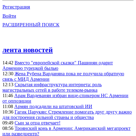
Регистрация
Войти
РАСШИРЕННЫЙ ПОИСК
лента новостей
14:42
Вместо "европейской сказки" Пашинян одарит
Армению турецкой былью
12:30
Жена Рубена Варданяна пока не получила обратную
связь с МИД Армении
12:13
Скрытая инфраструктура интернета: роль
магистральных сетей в работе телеком-рынка
11:46
Арам Вардеванян избран вице-спикером НС Армении
от оппозиции
11:08
Армян подсадили на штатовский ИИ
10:36
Гагик Царукян: Стремление помогать друг другу важно
для построения сильной страны и общества
09:49
Сын за отца отвечает!
08:56
Троянский конь в Армении: Американский мегапроект
или разведцентр?