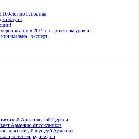
ю 100-летию Геноцида
рджа Клуни
рции!
мероприятий в 2015 г. на должном уровне
 минимальна - эксперт
Армянской Апостольской Церкви
ывает Армению от союзников
оры для соседей в ущерб Армении
яна пробил очередное дно