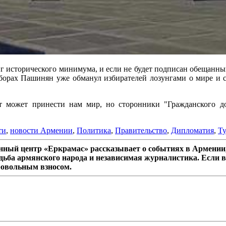
тиг исторического минимума, и если не будет подписан обещанны
борах Пашинян уже обманул избирателей лозунгами о мире и 
т может принести нам мир, но сторонники "Гражданского до
ти
,
новости Армении
,
Политика
,
Правительство
,
Дипломатия
,
Т
ный центр «Еркрамас» рассказывает о событиях в Армении,
дьба армянского народа и независимая журналистика. Если в
ровольным взносом.