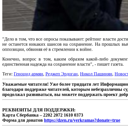
"Дело в том, что все опросы показывают: рейтинг власти дос
не останется никаких шансов на сохранение. На прошлых вы
оппозиции, обвиняя её в стремлении к войне.
Конечно, вопрос в том, каким образом какой-либо докумен
единственная надежда на сохранение власти", - пишет газета.
Теги:
Геноцид армян
,
Реджеп Эрдоган
,
Никол Пашинян
,
Новос
Уважаемые читатели! Уже более тридцати лет Информацион
благодаря поддержке читателей, которым небезразличны су
продолжал развиваться, вы можете поддержать проект доб
РЕКВИЗИТЫ ДЛЯ ПОДДЕРЖКИ:
Карта Сбербанка – 2202 2072 1610 0373
Форма для донатов
https://dzen.ru/yerkramas?donate=true