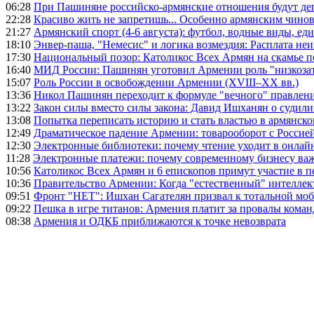
06:28
При Пашиняне российско-армянские отношения будут де
22:28
Красиво жить не запретишь... Особенно армянским чино
21:27
Армянский спорт (4-6 августа): футбол, водные виды, еди
18:10
Энвер-паша, "Немесис" и логика возмездия: Расплата не
17:30
Национальный позор: Католикос Всех Армян на скамье 
16:40
МИД России: Пашинян уготовил Армении роль "низкозат
15:07
Роль России в освобождении Армении (XVIII–XX вв.)
13:36
Никол Пашинян переходит к формуле "вечного" правлен
13:22
Закон силы вместо силы закона: Давид Ишханян о судили
13:08
Попытка переписать историю и стать властью в армянско
12:49
Драматическое падение Армении: товарооборот с Россией
12:30
Электронные библиотеки: почему чтение уходит в онлай
11:28
Электронные платежи: почему современному бизнесу ва
10:56
Католикос Всех Армян и 6 епископов примут участие в п
10:36
Правительство Армении: Когда "естественный" интеллек
09:51
Фронт "НЕТ": Ишхан Сагателян призвал к тотальной моб
09:22
Пешка в игре титанов: Армения платит за провалы ком
08:38
Армения и ОДКБ приближаются к точке невозврата