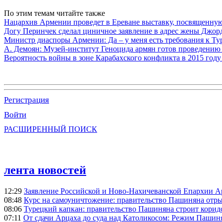
По этим темам читайте также
Нацархив Армении проведет в Ереване выставку, посвященну
Догу Перинчек сделал циничное заявление в адрес жены Джо
Министр диаспоры Армении: Да – у меня есть требования к Ту
А. Демоян: Музей-институт Геноцида армян готов проведению 
Вероятность войны в зоне Карабахского конфликта в 2015 году
Регистрация
Войти
РАСШИРЕННЫЙ ПОИСК
лента новостей
12:29
Заявление Российской и Ново-Нахичеванской Епархии 
08:48
Курс на самоуничтожение: правительство Пашиняна отр
08:06
Турецкий капкан: правительство Пашиняна строит корид
07:11
От сдачи Арцаха до суда над Католикосом: Режим Пашин