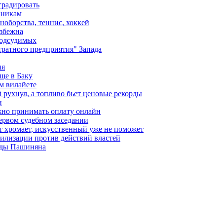
градировать
вникам
ноборства, теннис, хоккей
избежна
подсудимых
ратного предприятия" Запада
ия
ще в Баку
м вилайете
 рухнул, а топливо бьет ценовые рекорды
н
жно принимать оплату онлайн
ервом судебном заседании
т хромает, искусственный уже не поможет
илизации против действий властей
анды Пашиняна