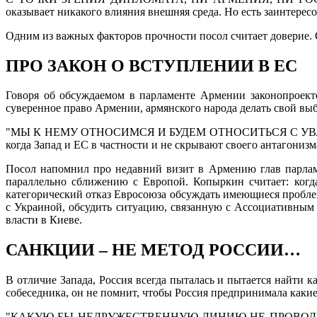
оказывает никакого влияния внешняя среда. Но есть заинтересо
Одним из важных факторов прочности посол считает доверие. 
ПРО ЗАКОН О ВСТУПЛЕНИИ В ЕС
Говоря об обсуждаемом в парламенте Армении законопроект
суверенное право Армении, армянского народа делать свой выб
"МЫ К НЕМУ ОТНОСИМСЯ И БУДЕМ ОТНОСИТЬСЯ С УВАЖЕНИЕМ. 
когда Запад и ЕС в частности и не скрывают своего антагониз
Посол напомнил про недавний визит в Армению глав парлам
параллельно сближению с Европой. Копыркин считает: когда
категорический отказ Евросоюза обсуждать имеющиеся проблем
с Украиной, обсудить ситуацию, связанную с Ассоциативным 
власти в Киеве.
САНКЦИИ – НЕ МЕТОД РОССИИ…
В отличие Запада, Россия всегда пыталась и пытается найти 
собеседника, он не помнит, чтобы Россия предпринимала какие-т
"КАКУЮ БЫ НЕДРУЖЕСТВЕННУЮ ЛИНИЮ НЕ ПРОВОДИЛО то или 