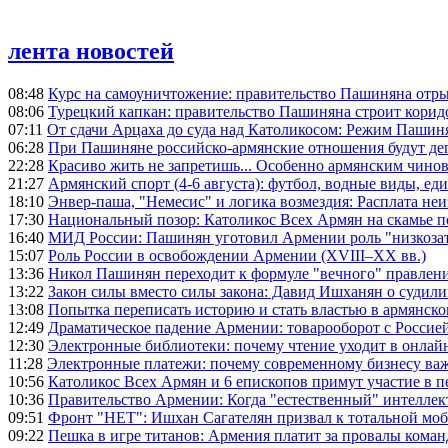
лента новостей
08:48
Курс на самоуничтожение: правительство Пашиняна отр
08:06
Турецкий капкан: правительство Пашиняна строит корид
07:11
От сдачи Арцаха до суда над Католикосом: Режим Пашин
06:28
При Пашиняне российско-армянские отношения будут де
22:28
Красиво жить не запретишь... Особенно армянским чино
21:27
Армянский спорт (4-6 августа): футбол, водные виды, еди
18:10
Энвер-паша, "Немесис" и логика возмездия: Расплата не
17:30
Национальный позор: Католикос Всех Армян на скамье 
16:40
МИД России: Пашинян уготовил Армении роль "низкозат
15:07
Роль России в освобождении Армении (XVIII–XX вв.)
13:36
Никол Пашинян переходит к формуле "вечного" правлен
13:22
Закон силы вместо силы закона: Давид Ишханян о судили
13:08
Попытка переписать историю и стать властью в армянско
12:49
Драматическое падение Армении: товарооборот с Россией
12:30
Электронные библиотеки: почему чтение уходит в онлай
11:28
Электронные платежи: почему современному бизнесу ва
10:56
Католикос Всех Армян и 6 епископов примут участие в п
10:36
Правительство Армении: Когда "естественный" интеллек
09:51
Фронт "НЕТ": Ишхан Сагателян призвал к тотальной моб
09:22
Пешка в игре титанов: Армения платит за провалы ком