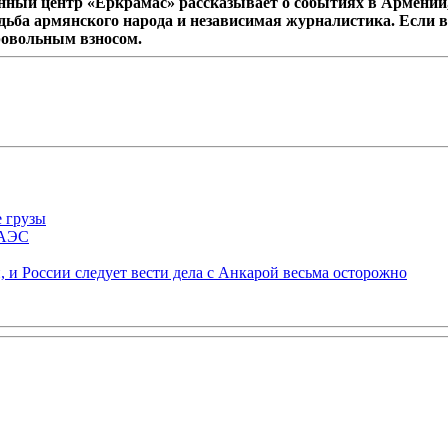
ный центр «Еркрамас» рассказывает о событиях в Армении,
дьба армянского народа и независимая журналистика. Если в
ровольным взносом.
е грузы
ЕАЭС
 и России следует вести дела с Анкарой весьма осторожно