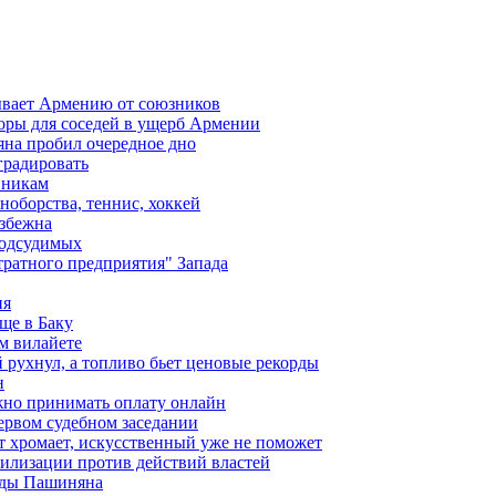
ывает Армению от союзников
оры для соседей в ущерб Армении
яна пробил очередное дно
градировать
вникам
ноборства, теннис, хоккей
избежна
подсудимых
ратного предприятия" Запада
ия
ще в Баку
м вилайете
 рухнул, а топливо бьет ценовые рекорды
н
жно принимать оплату онлайн
ервом судебном заседании
т хромает, искусственный уже не поможет
илизации против действий властей
анды Пашиняна