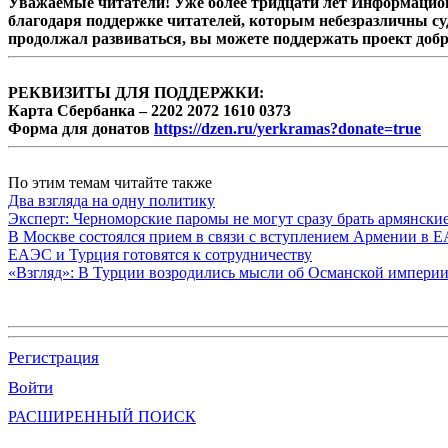
Уважаемые читатели! Уже более тридцати лет Информацион
благодаря поддержке читателей, которым небезразличны су
продолжал развиваться, вы можете поддержать проект доб
РЕКВИЗИТЫ ДЛЯ ПОДДЕРЖКИ:
Карта Сбербанка – 2202 2072 1610 0373
Форма для донатов
https://dzen.ru/yerkramas?donate=true
По этим темам читайте также
Два взгляда на одну политику
Эксперт: Черноморские паромы не могут сразу брать армянски
В Москве состоялся прием в связи с вступлением Армении в 
ЕАЭС и Турция готовятся к сотрудничеству
«Взгляд»: В Турции возродились мысли об Османской империи,
Регистрация
Войти
РАСШИРЕННЫЙ ПОИСК