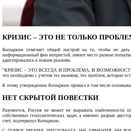
КРИЗИС – ЭТО НЕ ТОЛЬКО ПРОБЛ
Копыркин отмечает общий настрой на то, чтобы не дать
информационный фон непростой, имеют место разные попытки в
адаптировались к новым реалиям.
"КРИЗИС – ЭТО ВСЕГДА И ПРОБЛЕМА, И ВОЗМОЖНОСТЬ. Они, н
что необходимо с учетом тех вызовов, тех проблем, которые ест
К этому утверждению Копыркин пришел в том числе основываяс
НЕТ СКРЫТОЙ ПОВЕСТКИ
Разумеется, Россия не может не выражать озабоченности 
собственных геополитических задач, а именно: разрыв двуст
счет, подчеркнул Копыркин.
С ТОЧКИ ЗРЕНИЯ ДИПЛОМАТА, НИ АРМЕНИЯ, НИ РОССИЯ не м