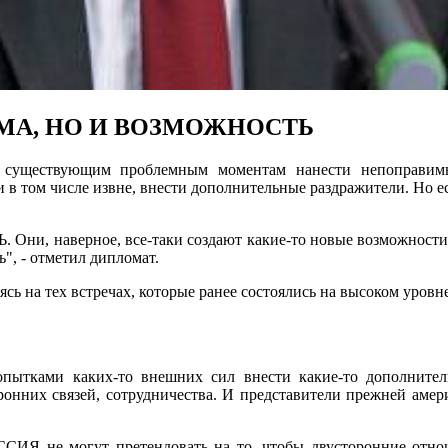
ЕМА, НО И ВОЗМОЖНОСТЬ
 существующим проблемным моментам нанести непоправимый
 том числе извне, внести дополнительные раздражители. Но ест
аверное, все-таки создают какие-то новые возможности в 
ь", - отметил дипломат.
ь на тех встречах, которые ранее состоялись на высоком уров
попытками каких-то внешних сил внести какие-то дополните
оронних связей, сотрудничества. И представители прежней аме
огут претендовать на то, чтобы двусторонние отношени