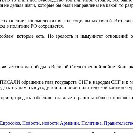
сия не делала шаги, которые бы были направлены на какой-то раз
, сохранение экономических выгод, социальных связей. Это св
ход в политике РФ сохраняется.
роблем, которые есть. Но зрелость и иммунитет отношений оп
является тема победы в Великой Отечественной войне. Копырк
бращение глав государств СНГ к народам СНГ и к мирово
редать эту память в угоду той или иной политической конъюнктуры
торию, предать забвению славные страницы общего прошлого
Евросоюз
,
Новости
,
новости Армении
,
Политика
,
Правительств