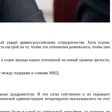
 ущерб армяно-российскому сотрудничеству. Хотя подчас
ь настрой на то, чтобы эти отношения развивались, чтобы они
плане выхода наших отношений на новый уровень зрелости,
не между лидерами и главами МИД.
льные раздражители. И эти силы собственно и не скрывают
риканской администрации неоднократно высказывались на этот
я были в какой-то стерильной атмосфере, на которую не