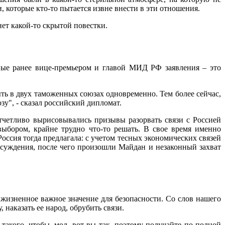
, которые кто-то пытается извне внести в эти отношения.
ет какой-то скрытой повестки.
ные ранее вице-премьером и главой МИД РФ заявления – это
двух таможенных союзах одновременно. Тем более сейчас,
у", - сказал российский дипломат.
четливо вырисовывались призывы разорвать связи с Россией
выбором, крайне трудно что-то решать. В свое время именно
ссия тогда предлагала: с учетом тесных экономических связей
бсуждения, после чего произошли Майдан и незаконный захват
 жизненное важное значение для безопасности. Со слов нашего
 наказать ее народ, обрубить связи.
, чтобы, мол, вот вы так, поэтому получайте по полной