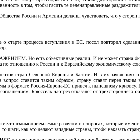
ванность в том, чтобы гасить те целенаправленные раздражители
Общества России и Армении должны чувствовать, что у сторон н
е о старте процесса вступления в ЕС, посол повторил сделан
ор.
Но есть объективные реалии. И не может страна быть в 
ма по отношению к России и к Евразийскому экономическому союз
ентов стран Северной Европы и Балтии. И в их заявлениях от
 вопрос ставится таким образом, страну ставят перед таким 
ы в формате Россия-Европа-ЕС привел к нынешнему кризису. Ро
соглашением. Брюссель наотрез отказался от трехстороннего о
какие-то взаимоприемлемые развязки в вопросах, которые имеют
о шаги, как это делают западные страны, чтобы наказать страну,
иное руководство той или иной страны, все равно такого