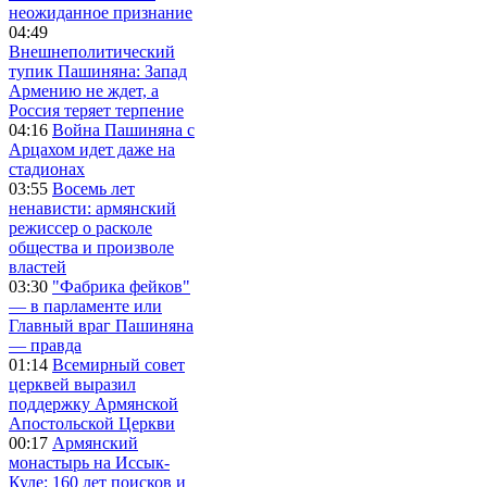
неожиданное признание
04:49
Внешнеполитический
тупик Пашиняна: Запад
Армению не ждет, а
Россия теряет терпение
04:16
Война Пашиняна с
Арцахом идет даже на
стадионах
03:55
Восемь лет
ненависти: армянский
режиссер о расколе
общества и произволе
властей
03:30
"Фабрика фейков"
— в парламенте или
Главный враг Пашиняна
— правда
01:14
Всемирный совет
церквей выразил
поддержку Армянской
Апостольской Церкви
00:17
Армянский
монастырь на Иссык-
Куле: 160 лет поисков и