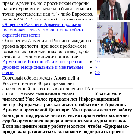
право Армении, но с российской стороны
которая особенно на фоне празднования
на всех уровнях изначально были четко все
столь важной даты задела за живое
точки расставлены над “i” - либо Евросоюз,
потомков тех, чьи деды ушли на фронт, а
либо ЕАЭС. И там, и там быть невозможно.
многие из них так и не вернулись.
Общества России и Армении должны
Об этом заявил посол России в Армении
чувствовать, что у сторон нет какой-то
Сергей Копыркин.
скрытой повестки
Отношения Армении и России выходят на
уровень зрелости, при всех проблемах и
возможных расхождениях во взглядах, обе
стороны демонстрируют понимание
Армению и Россию сближают крепкие
10
важности этих связей. Такое мнение
духовно-эмоциональные и ментальные
>
выразил посол России Сергей Копыркин в
связи
>>
интервью Sputnik Армения.
Торговый оборот между Арменией и
Россией почти в 40 раз превышает
аналогичный показатель в отношениях РА и
Уважаемые
США. С такого сравнения в своём
читатели! Уже более тридцати лет Информационный
авторском подкасте на радио Sputnik
центр «Еркрамас» рассказывает о событиях в Армении,
Армения стартовал политический аналитик
Арцахе и армянской Диаспоре. Мы продолжаем эту работу
Арман Абовян в беседе с Чрезвычайным и
благодаря поддержке читателей, которым небезразличны
полномочным послом РФ в Армении
судьба армянского народа и независимая журналистика.
Сергеем Копыркиным. По словам гостя,
Если вы цените нашу работу и хотите, чтобы «Еркрамас»
шкалой приоритетов, отражающей глубину
продолжал развиваться, вы можете поддержать проект
и многоплановость связей, является