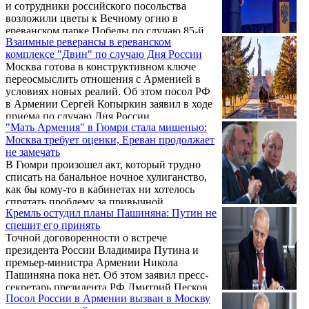
и сотрудники российского посольства
возложили цветы к Вечному огню в
ереванском парке Победы по случаю 85-й
Взаимные реверансы в ереванском
годовщины начала Великой Отечественной
комплексе "Двин" по случаю Дня России
войны.
Москва готова в конструктивном ключе
переосмыслить отношения с Арменией в
условиях новых реалий. Об этом посол РФ
в Армении Сергей Копыркин заявил в ходе
приема по случаю Дня России.
"Мать Армения" в Гюмри стала мишенью:
Москва требует оценки, Ереван продолжает
не замечать
В Гюмри произошел акт, который трудно
списать на банальное ночное хулиганство,
как бы кому-то в кабинетах ни хотелось
спрятать проблему за привычной
Кремль остудил планы Пашиняна: Путин не
бюрократической формулой «инцидент
спешит его принять
выясняется». Неизвестные лица сорвали
Точной договоренности о встрече
позолоченные буквы с названиями городов-
президента России Владимира Путина и
героев на мемориале «Мать Армения»,
премьер-министра Армении Никола
посвященном героям Великой
Пашиняна пока нет. Об этом заявил пресс-
Отечественной войны.
секретарь президента РФ Дмитрий Песков,
Посол России в Армении вызван в Москву
и в его словах не было ни намека на