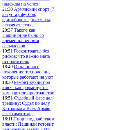
надежды на успех
21:30
Армянский спорт (7
августа): футбол,
единоборства, шахматы,
легкая атлетика
20:37
Такого как
Пашинян не было со
времен нашествия
сельджуков
19:51
Госконтракты без
рисков: что важно знать
исполнителю
18:49
Окна нового
поколения: технологии,
которые работают на уют
18:30
Ремонт кухни под
ключ: как формируется
комфортное пространство
16:51
Судебный фарс дал
трещину: Судья по делу
Католикоса Всех Армян
взял самоотвод
16:11
Спорт под каблуком
власти: Пашинян готовит
рейдерский захват НОК