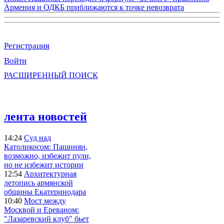
Армения и ОДКБ приближаются к точке невозврата
Регистрация
Войти
РАСШИРЕННЫЙ ПОИСК
лента новостей
14:24
Суд над
Католикосом: Пашинян,
возможно, избежит пули,
но не избежит истории
12:54
Архитектурная
летопись армянской
общины Екатеринодара
10:40
Мост между
Москвой и Ереваном:
"Лазаревский клуб" бьет