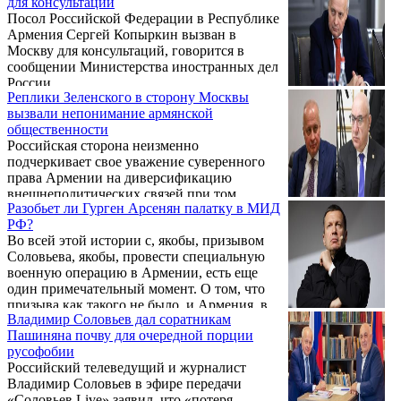
для консультаций
готовность подстраиваться под ереванскую
Посол Российской Федерации в Республике
политическую суету.
Армения Сергей Копыркин вызван в
Москву для консультаций, говорится в
сообщении Министерства иностранных дел
России.
Реплики Зеленского в сторону Москвы
вызвали непонимание армянской
общественности
Российская сторона неизменно
подчеркивает свое уважение суверенного
права Армении на диверсификацию
внешнеполитических связей при том
Разобьет ли Гурген Арсенян палатку в МИД
понимании, что это не будет подрывать
РФ?
российско-армянское сотрудничество и
Во всей этой истории с, якобы, призывом
наше взаимодействие в рамках общих
Соловьева, якобы, провести специальную
интеграционных объединений. Об этом
военную операцию в Армении, есть еще
заявил чрезвычайный и полномочный
один примечательный момент. О том, что
посол России в Армении Сергей Копыркин
призыва как такого не было, и Армения, в
в интервью медиахолдингу «Иравунк»,
Владимир Соловьев дал соратникам
предложении, которое вызвало возмущение
отвечая на вопрос о позиции России в
Пашиняна почву для очередной порции
ангажированных Николом, не упоминалась,
отношении прошедшего в Ереване саммита
русофобии
уже говорили. Но забавно то, что, сделав
Европейского политического сообщества, ...
Российский телеведущий и журналист
вид, что очень возмутились, аж пригласили
Владимир Соловьев в эфире передачи
в МИД РА российского посла и вручили
«Соловьев Live» заявил, что «потеря