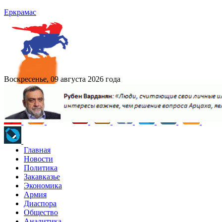
Еркрамас
Воскресенье, 09 августа 2026 года
Главная
Новости
Политика
Закавказье
Экономика
Армия
Диаспора
Общество
Аналитика