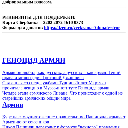
добровольным взносом.
накопленный объём российских
инвестиций, достигший рекордного для
Армении уровня 4 млрд. долларов.
РЕКВИЗИТЫ ДЛЯ ПОДДЕРЖКИ:
Карта Сбербанка – 2202 2072 1610 0373
Форма для донатов
https://dzen.ru/yerkramas?donate=true
ГЕНОЦИД АРМЯН
Армян он любил, как русских, а русских – как армян: Гений
права и милосердия Григорий Джаншиев
Связанная со спецслужбами Турции Лилит Мкртчян
прочитала лекцию в Музее-институте Геноцида армян
Четыре этапа армянского Ливана: Что происходит с одной из
старейших армянских общин мира
Армия
Курс на самоуничтожение: правительство Пашиняна отрывает
Армению от союзников
Никол Пашинян переходит к формуле "вечного" правления