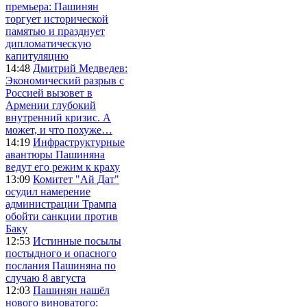
премьера: Пашинян
торгует исторической
памятью и празднует
дипломатическую
капитуляцию
14:48
Дмитрий Медведев:
Экономический разрыв с
Россией вызовет в
Армении глубокий
внутренний кризис. А
может, и что похуже…
14:19
Инфраструктурные
авантюры Пашиняна
ведут его режим к краху
13:09
Комитет "Ай Дат"
осудил намерение
администрации Трампа
обойти санкции против
Баку
12:53
Истинные посылы
постыдного и опасного
послания Пашиняна по
случаю 8 августа
12:03
Пашинян нашёл
нового виноватого: