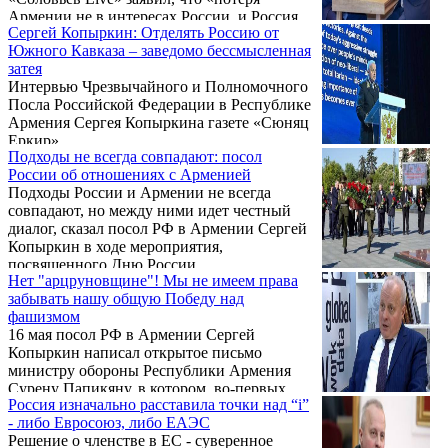
ему ноту протеста…
Армении не в интересах России, и Россия
Сергей Копыркин: Отделять Россию от
должна провести специальную военную
Южного Кавказа – заведомо бессмысленная
операцию не только на Украине, но и на
затея
территориях, составляющих зону влияния
Интервью Чрезвычайного и Полномочного
России, игнорируя международное право».
Посла Российской Федерации в Республике
Армения Сергея Копыркина газете «Сюняц
Еркир».
Подходы не всегда совпадают: посол
России об отношениях с Арменией
Подходы России и Армении не всегда
совпадают, но между ними идет честный
диалог, сказал посол РФ в Армении Сергей
Копыркин в ходе мероприятия,
посвященного Дню России.
Нет "арцруновщине"! Мы не имеем права
забывать нашу общую Победу над
фашизмом
16 мая посол РФ в Армении Сергей
Копыркин написал открытое письмо
министру обороны Республики Армения
Сурену Папикяну, в котором, во-первых,
Россия изначально расставила точки над “i”
поздравил последнего с 80-летием Победы
- либо Евросоюз, либо ЕАЭС
в Великой Отечественной войне, а также
Решение о членстве в ЕС - суверенное
затронул довольно болезненную тему,