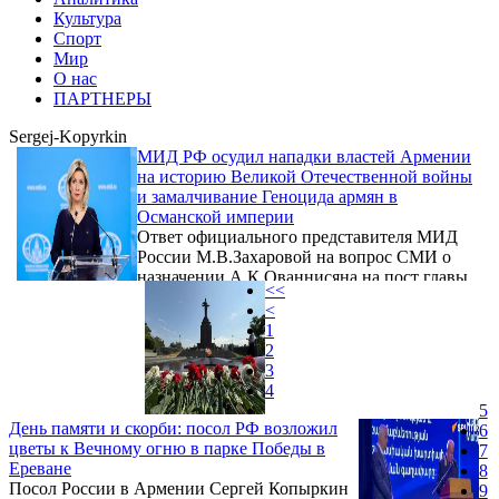
Культура
Спорт
Мир
О нас
ПАРТНЕРЫ
Sergej-Kopyrkin
МИД РФ осудил нападки властей Армении
на историю Великой Отечественной войны
и замалчивание Геноцида армян в
Османской империи
Ответ официального представителя МИД
России М.В.Захаровой на вопрос СМИ о
назначении А.К.Ованнисяна на пост главы
<<
Национального оборонного
<
исследовательского университета Армении
1
(8 июля 2026 года).
2
3
4
5
День памяти и скорби: посол РФ возложил
6
цветы к Вечному огню в парке Победы в
7
Ереване
8
Посол России в Армении Сергей Копыркин
9