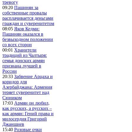
тревогу
09:20
Пашинян за
собственные провалы
расплачивается деньгами
граждан и суверенитетом
08:05
Яков Кедми:
Пашинян оказался в
безвыходном положении
со всех сторон
00:01
Хранители
традиций из Чалтыря:
семья донских армян
признана лучшей в
России
20:33
Забвение Арцаха и
коридор для
Азербайджана: Армения
теряет суверенитет над
Сюником
17:03
Армян он любил,
как русских, а русских –
как армян: Гений права и
милосердия Григорий
Джаншиев
15:40
Розовые очки