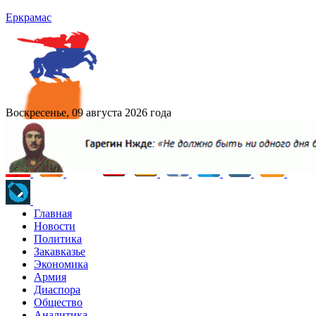
Еркрамас
Воскресенье, 09 августа 2026 года
Главная
Новости
Политика
Закавказье
Экономика
Армия
Диаспора
Общество
Аналитика