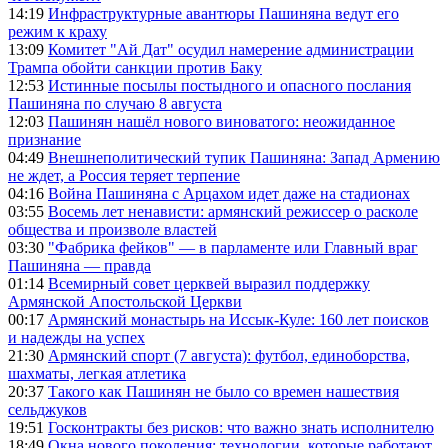
14:19
Инфраструктурные авантюры Пашиняна ведут его
режим к краху
13:09
Комитет "Ай Дат" осудил намерение администрации
Трампа обойти санкции против Баку
12:53
Истинные посылы постыдного и опасного послания
Пашиняна по случаю 8 августа
12:03
Пашинян нашёл нового виноватого: неожиданное
признание
04:49
Внешнеполитический тупик Пашиняна: Запад Армению
не ждет, а Россия теряет терпение
04:16
Война Пашиняна с Арцахом идет даже на стадионах
03:55
Восемь лет ненависти: армянский режиссер о расколе
общества и произволе властей
03:30
"Фабрика фейков" — в парламенте или Главный враг
Пашиняна — правда
01:14
Всемирный совет церквей выразил поддержку
Армянской Апостольской Церкви
00:17
Армянский монастырь на Иссык-Куле: 160 лет поисков
и надежды на успех
21:30
Армянский спорт (7 августа): футбол, единоборства,
шахматы, легкая атлетика
20:37
Такого как Пашинян не было со времен нашествия
сельджуков
19:51
Госконтракты без рисков: что важно знать исполнителю
18:49
Окна нового поколения: технологии, которые работают