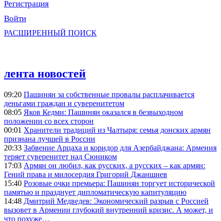
Регистрация
Войти
РАСШИРЕННЫЙ ПОИСК
лента новостей
09:20
Пашинян за собственные провалы расплачивается
деньгами граждан и суверенитетом
08:05
Яков Кедми: Пашинян оказался в безвыходном
положении со всех сторон
00:01
Хранители традиций из Чалтыря: семья донских армян
признана лучшей в России
20:33
Забвение Арцаха и коридор для Азербайджана: Армения
теряет суверенитет над Сюником
17:03
Армян он любил, как русских, а русских – как армян:
Гений права и милосердия Григорий Джаншиев
15:40
Розовые очки премьера: Пашинян торгует исторической
памятью и празднует дипломатическую капитуляцию
14:48
Дмитрий Медведев: Экономический разрыв с Россией
вызовет в Армении глубокий внутренний кризис. А может, и
что похуже…