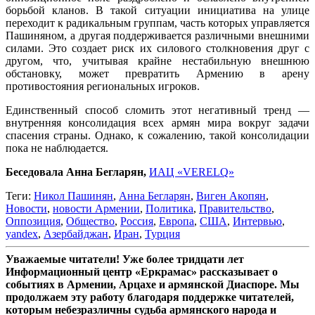
борьбой кланов. В такой ситуации инициатива на улице
переходит к радикальным группам, часть которых управляется
Пашиняном, а другая поддерживается различными внешними
силами. Это создает риск их силового столкновения друг с
другом, что, учитывая крайне нестабильную внешнюю
обстановку, может превратить Армению в арену
противостояния региональных игроков.
Единственный способ сломить этот негативный тренд —
внутренняя консолидация всех армян мира вокруг задачи
спасения страны. Однако, к сожалению, такой консолидации
пока не наблюдается.
Беседовала Анна Бегларян,
ИАЦ «VERELQ»
Теги:
Никол Пашинян
,
Анна Бегларян
,
Виген Акопян
,
Новости
,
новости Армении
,
Политика
,
Правительство
,
Оппозиция
,
Общество
,
Россия
,
Европа
,
США
,
Интервью
,
yandex
,
Азербайджан
,
Иран
,
Турция
Уважаемые читатели! Уже более тридцати лет
Информационный центр «Еркрамас» рассказывает о
событиях в Армении, Арцахе и армянской Диаспоре. Мы
продолжаем эту работу благодаря поддержке читателей,
которым небезразличны судьба армянского народа и