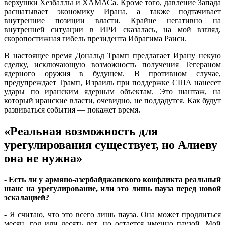
верхушки Хезбаллы и ХАМАСа. Кроме того, давление Запада
расшатывает экономику Ирана, а также подтачивает
внутренние позиции власти. Крайне негативно на
внутренней ситуации в ИРИ сказалась, на мой взгляд,
скоропостижная гибель президента Ибрагима Раиси.
В настоящее время Дональд Трамп предлагает Ирану некую
сделку, исключающую возможность получения Тегераном
ядерного оружия в будущем. В противном случае,
предупреждает Трамп, Израиль при поддержке США нанесет
удары по иранским ядерным объектам. Это шантаж, на
который иранские власти, очевидно, не поддадутся. Как будут
развиваться события — покажет время.
«Реальная возможность для
урегулирования существует, но Алиеву
она не нужна»
- Есть ли у армяно-азербайджанского конфликта реальный
шанс на урегулирование, или это лишь пауза перед новой
эскалацией?
- Я считаю, что это всего лишь пауза. Она может продлиться
месяц, год или десять лет, но остается именно паузой. Мой