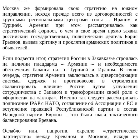
Москва же формировала свою стратегию на южном
направлении, исходя прежде всего из договоренностей с
крупными региональными центрами силы – Ираном и
Турцией. Армения при этом рассматривалась как
стратегический форпост, о чем в свое время прямо заявил
российский государственный, политический деятель Борис
Грызлов, вызвав критику и проклятия армянских политиков и
обывателей.
Если подвести итог, стратегия России в Закавказье строилась
на наличии плацдарма – Армении – и необходимости
обеспечения баланса сил с Турцией и Ираном. В свою
очередь, стратегия Армении заключалась в диверсификации
системы сдержек и противовесов, в стремлении
сбалансировать влияние России путем углубления
сотрудничества с Западом и трансформации своей роли с
«форпоста» на «актора». Именно так следует рассматривать
подписание IPAP с НАТО, соглашение об Ассоциации с ЕС и
вступление правящей Республиканской партии в состав
Народной партии Европы – это были шаги тактического
балансирования Еревана.
Ослабло или, напротив, окрепло «стратегическое
партнерство» между Ереваном и Москвой, исходя из