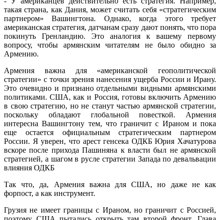
- У американцев действительно есть стратегия. Например,
такая страна, как Дания, может считать себя «стратегическим
партнером» Вашингтона. Однако, когда этого требует
американская стратегия, датчанам сразу дают понять, что пора
покинуть Гренландию. Это аналогия к вашему первому
вопросу, чтобы армянским читателям не было обидно за
Армению.
Армения важна для «американской геополитической
стратегии» с точки зрения нанесения ущерба России и Ирану.
Это очевидно и признано отдельными видными армянскими
политиками. США, как и Россия, готовы включить Армению
в свою стратегию, но не станут частью армянской стратегии,
поскольку обладают глобальной повесткой. Армения
интересна Вашингтону тем, что граничит с Ираном и пока
еще остается официальным стратегическим партнером
России. Я уверен, что арест генсека ОДКБ Юрия Хачатурова
вскоре после прихода Пашиняна к власти был не армянской
стратегией, а шагом в русле стратегии Запада по девальвации
влияния ОДКБ
Так что, да, Армения важна для США, но даже не как
форпост, а как инструмент.
Грузия не имеет границы с Ираном, но граничит с Россией,
поэтому США пытались открыть там второй фронт. Глава