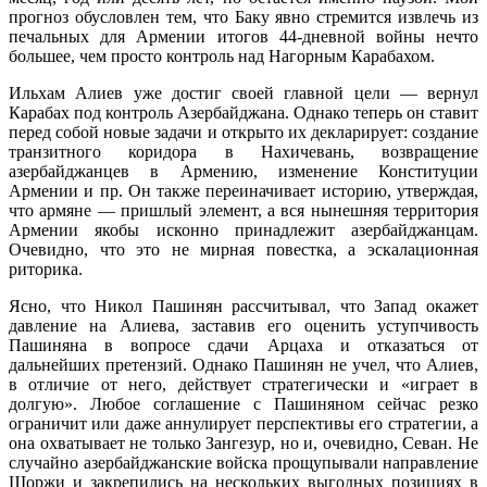
прогноз обусловлен тем, что Баку явно стремится извлечь из
печальных для Армении итогов 44-дневной войны нечто
большее, чем просто контроль над Нагорным Карабахом.
Ильхам Алиев уже достиг своей главной цели — вернул
Карабах под контроль Азербайджана. Однако теперь он ставит
перед собой новые задачи и открыто их декларирует: создание
транзитного коридора в Нахичевань, возвращение
азербайджанцев в Армению, изменение Конституции
Армении и пр. Он также переиначивает историю, утверждая,
что армяне — пришлый элемент, а вся нынешняя территория
Армении якобы исконно принадлежит азербайджанцам.
Очевидно, что это не мирная повестка, а эскалационная
риторика.
Ясно, что Никол Пашинян рассчитывал, что Запад окажет
давление на Алиева, заставив его оценить уступчивость
Пашиняна в вопросе сдачи Арцаха и отказаться от
дальнейших претензий. Однако Пашинян не учел, что Алиев,
в отличие от него, действует стратегически и «играет в
долгую». Любое соглашение с Пашиняном сейчас резко
ограничит или даже аннулирует перспективы его стратегии, а
она охватывает не только Зангезур, но и, очевидно, Севан. Не
случайно азербайджанские войска прощупывали направление
Шоржи и закрепились на нескольких выгодных позициях в