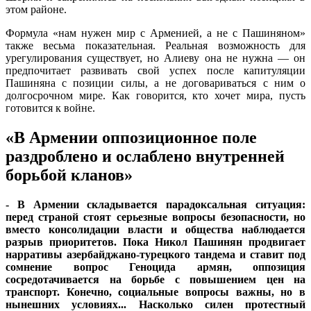
этом районе.
Формула «нам нужен мир с Арменией, а не с Пашиняном»
также весьма показательная. Реальная возможность для
урегулирования существует, но Алиеву она не нужна — он
предпочитает развивать свой успех после капитуляции
Пашиняна с позиции силы, а не договариваться с ним о
долгосрочном мире. Как говорится, кто хочет мира, пусть
готовится к войне.
«В Армении оппозиционное поле
раздроблено и ослаблено внутренней
борьбой кланов»
- В Армении складывается парадоксальная ситуация:
перед страной стоят серьезные вопросы безопасности, но
вместо консолидации власти и общества наблюдается
разрыв приоритетов. Пока Никол Пашинян продвигает
нарративы азербайджано-турецкого тандема и ставит под
сомнение вопрос Геноцида армян, оппозиция
сосредотачивается на борьбе с повышением цен на
транспорт. Конечно, социальные вопросы важны, но в
нынешних условиях... Насколько силен протестный