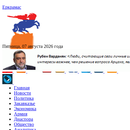
Еркрамас
Пятница, 07 августа 2026 года
Главная
Новости
Политика
Закавказье
Экономика
Армия
Диаспора
Общество
Аналитика