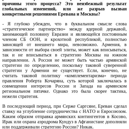
причины этого процесса? Это неизбежный результат
глобальных изменений, или же разрыв вызван
конкретными решениями Еревана и Москвы?
- Я глубоко убежден, что в буквальном смысле слова
«стратегическое партнерство» между ядерной державой,
занимающей половину Евразии и являющейся постоянным
членом СБ ООН, и крохотной республикой, полностью
зависящей от внешнего мира, невозможно. Армения, в
зависимости от выбора своей элиты, может как вписываться,
так и не вписываться в стратегию Москвы на южном
направлении. А Россия не может быть частью армянской
стратегии по определению, поскольку таковой суверенной
стратегии у Армении не существует. Если, конечно, не
считать таковой политику «комплементаризма» периода
правления Роберта Кочаряна, суть которой заключалась в
совмещении интересов России и Запада на армянском
региональном пятачке. Однако это была скорее тактика,
нежели стратегия.
В последующий период, при Серже Саргсяне, Ереван сделал
ставку на углубление сотрудничества с НАТО и Евросоюзом.
Каким образом отправка армянских контингентов в Косово,
Ирак или охрана аэродрома Кундуз в Афганистане дополняли
или поддерживали стратегию России? Никак.