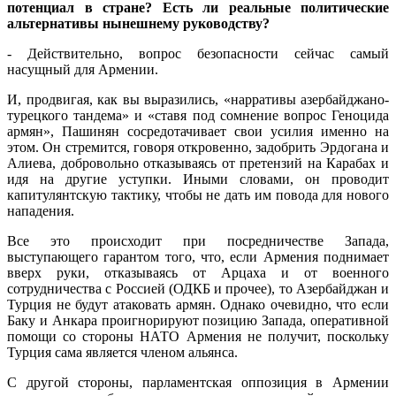
потенциал в стране? Есть ли реальные политические
альтернативы нынешнему руководству?
- Действительно, вопрос безопасности сейчас самый
насущный для Армении.
И, продвигая, как вы выразились, «нарративы азербайджано-
турецкого тандема» и «ставя под сомнение вопрос Геноцида
армян», Пашинян сосредотачивает свои усилия именно на
этом. Он стремится, говоря откровенно, задобрить Эрдогана и
Алиева, добровольно отказываясь от претензий на Карабах и
идя на другие уступки. Иными словами, он проводит
капитулянтскую тактику, чтобы не дать им повода для нового
нападения.
Все это происходит при посредничестве Запада,
выступающего гарантом того, что, если Армения поднимает
вверх руки, отказываясь от Арцаха и от военного
сотрудничества с Россией (ОДКБ и прочее), то Азербайджан и
Турция не будут атаковать армян. Однако очевидно, что если
Баку и Анкара проигнорируют позицию Запада, оперативной
помощи со стороны НАТО Армения не получит, поскольку
Турция сама является членом альянса.
С другой стороны, парламентская оппозиция в Армении