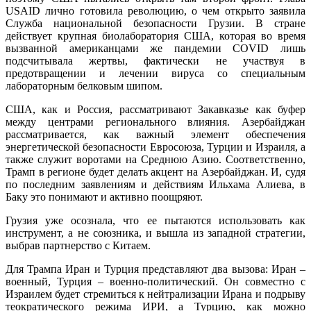
USAID лично готовила революцию, о чем открыто заявила
Служба национальной безопасности Грузии. В стране
действует крупная биолаборатория США, которая во время
вызванной американцами же пандемии COVID лишь
подсчитывала жертвы, фактически не участвуя в
предотвращении и лечении вируса со специальным
лабораторным белковым шипом.
США, как и Россия, рассматривают Закавказье как буфер
между центрами регионального влияния. Азербайджан
рассматривается, как важный элемент обеспечения
энергетической безопасности Евросоюза, Турции и Израиля, а
также служит воротами на Среднюю Азию. Соответственно,
Трамп в регионе будет делать акцент на Азербайджан. И, судя
по последним заявлениям и действиям Ильхама Алиева, в
Баку это понимают и активно поощряют.
Грузия уже осознала, что ее пытаются использовать как
инструмент, а не союзника, и вышла из западной стратегии,
выбрав партнерство с Китаем.
Для Трампа Иран и Турция представляют два вызова: Иран –
военный, Турция – военно-политический. Он совместно с
Израилем будет стремиться к нейтрализации Ирана и подрыву
теократического режима ИРИ, а Турцию, как можно