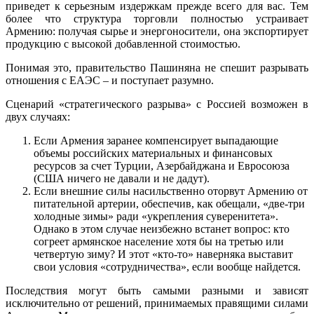
приведет к серьезным издержкам прежде всего для вас. Тем
более что структура торговли полностью устраивает
Армению: получая сырье и энергоносители, она экспортирует
продукцию с высокой добавленной стоимостью.
Понимая это, правительство Пашиняна не спешит разрывать
отношения с ЕАЭС – и поступает разумно.
Сценарий «стратегического разрыва» с Россией возможен в
двух случаях:
Если Армения заранее компенсирует выпадающие
объемы российских материальных и финансовых
ресурсов за счет Турции, Азербайджана и Евросоюза
(США ничего не давали и не дадут).
Если внешние силы насильственно оторвут Армению от
питательной артерии, обеспечив, как обещали, «две-три
холодные зимы» ради «укрепления суверенитета».
Однако в этом случае неизбежно встанет вопрос: кто
согреет армянское население хотя бы на третью или
четвертую зиму? И этот «кто-то» наверняка выставит
свои условия «сотрудничества», если вообще найдется.
Последствия могут быть самыми разными и зависят
исключительно от решений, принимаемых правящими силами