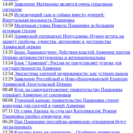
14:49
Заявление Матвиенко является очень серьезным
сигналом
14:29
Исчезнувший сын и собаки вместо дочерей:
Виртуальная реальность Пашиняна
13:59
Маленькая ставка Никола Пашиняна за большим
игровым столом
13:43
Армянский патриархат Иерусалима: Нужно встать на
защиту свободы, единства, автономии и достоинства
Армянской церкви
13:35
Бюро Дашнакцутюн: Действия властей Армении против
Церкви антиконституционны и антинациональны
13:24
Блок "Армения": Россия не представляет угрозы для
государственности Армении
12:54
Экосистема элитной недвижимости: как устроен рынок
12:29
Заявление Российской и Ново-Нахичеванской Епархии
Армянской Апостольской Церкви
08:48
Курс на самоуничтожение: правительство Пашиняна
отрывает Армению от союзников
08:06
Турецкий капкан: правительство Пашиняна строит
коридоры для соседей в ущерб Армении
07:11
От сдачи Арцаха до суда над Католикосом: Режим
Пашиняна пробил очередное дно
06:28
При Пашиняне российско-армянские отношения будут
деградировать
22:28
Красиво жить не запретишь... Особенно армянским