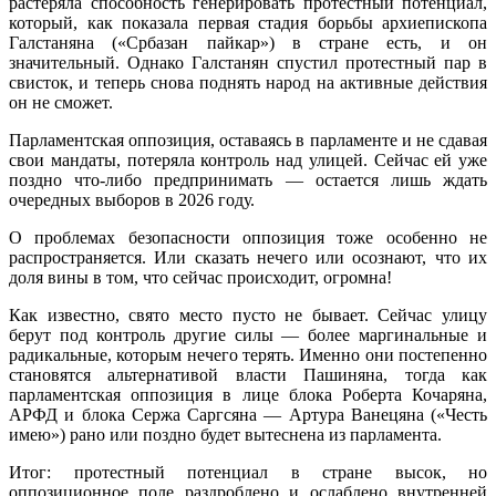
растеряла способность генерировать протестный потенциал,
который, как показала первая стадия борьбы архиепископа
Галстаняна («Србазан пайкар») в стране есть, и он
значительный. Однако Галстанян спустил протестный пар в
свисток, и теперь снова поднять народ на активные действия
он не сможет.
Парламентская оппозиция, оставаясь в парламенте и не сдавая
свои мандаты, потеряла контроль над улицей. Сейчас ей уже
поздно что-либо предпринимать — остается лишь ждать
очередных выборов в 2026 году.
О проблемах безопасности оппозиция тоже особенно не
распространяется. Или сказать нечего или осознают, что их
доля вины в том, что сейчас происходит, огромна!
Как известно, свято место пусто не бывает. Сейчас улицу
берут под контроль другие силы — более маргинальные и
радикальные, которым нечего терять. Именно они постепенно
становятся альтернативой власти Пашиняна, тогда как
парламентская оппозиция в лице блока Роберта Кочаряна,
АРФД и блока Сержа Саргсяна — Артура Ванецяна («Честь
имею») рано или поздно будет вытеснена из парламента.
Итог: протестный потенциал в стране высок, но
оппозиционное поле раздроблено и ослаблено внутренней