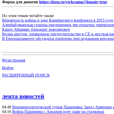
Форма для донатов
https://dzen.ru/yerkramas?donate=true
По этим темам читайте также
Вероятность войны в зоне Карабахского конфликта в 2015 году
Азербайджанская сторона предприняла две попытки диверсио
Карен Абрамян: блицкриг невозможен
Волна арестов, провальное председательство в СЕ и жесткая кр
В Европарламенте обсуждена проблема преследования верую
Регистрация
Войти
РАСШИРЕННЫЙ ПОИСК
лента новостей
04:49
Внешнеполитический тупик Пашиняна: Запад Армению не 
04:16
Война Пашиняна с Арцахом идет даже на стадионах