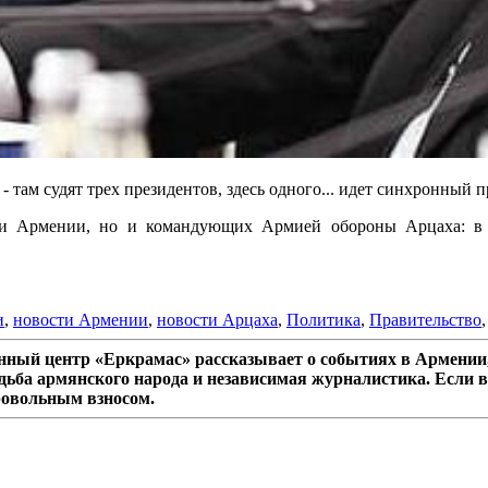
 - там судят трех президентов, здесь одного... идет синхронный п
а и Армении, но и командующих Армией обороны Арцаха: 
и
,
новости Армении
,
новости Арцаха
,
Политика
,
Правительство
ный центр «Еркрамас» рассказывает о событиях в Армении,
дьба армянского народа и независимая журналистика. Если в
ровольным взносом.