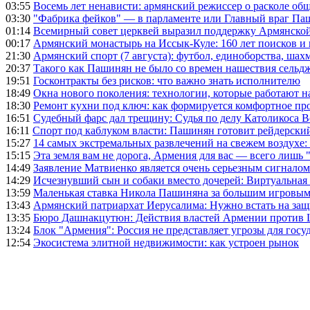
03:55
Восемь лет ненависти: армянский режиссер о расколе общ
03:30
"Фабрика фейков" — в парламенте или Главный враг Па
01:14
Всемирный совет церквей выразил поддержку Армянско
00:17
Армянский монастырь на Иссык-Куле: 160 лет поисков и
21:30
Армянский спорт (7 августа): футбол, единоборства, шахм
20:37
Такого как Пашинян не было со времен нашествия сельд
19:51
Госконтракты без рисков: что важно знать исполнителю
18:49
Окна нового поколения: технологии, которые работают н
18:30
Ремонт кухни под ключ: как формируется комфортное пр
16:51
Судебный фарс дал трещину: Судья по делу Католикоса В
16:11
Спорт под каблуком власти: Пашинян готовит рейдерск
15:27
14 самых экстремальных развлечений на свежем воздухе:
15:15
Эта земля вам не дорога, Армения для вас — всего лишь 
14:49
Заявление Матвиенко является очень серьезным сигналом
14:29
Исчезнувший сын и собаки вместо дочерей: Виртуальная
13:59
Маленькая ставка Никола Пашиняна за большим игровым
13:43
Армянский патриархат Иерусалима: Нужно встать на защ
13:35
Бюро Дашнакцутюн: Действия властей Армении против 
13:24
Блок "Армения": Россия не представляет угрозы для гос
12:54
Экосистема элитной недвижимости: как устроен рынок