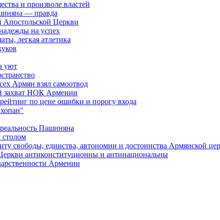
ества и произволе властей
шиняна — правда
й Апостольской Церкви
 надежды на успех
аты, легкая атлетика
жуков
а уют
остранство
сех Армян взял самоотвод
ий захват НОК Армении
 рейтинг по цене ошибки и порогу входа
"хопан"
 реальность Пашиняна
 столом
иту свободы, единства, автономии и достоинства Армянской це
Церкви антиконституционны и антинациональны
ударственности Армении