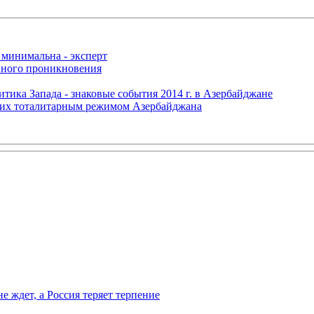
 минимальна - эксперт
нного проникновения
итика Запада - знаковые события 2014 г. в Азербайджане
щих тоталитарным режимом Азербайджана
ждет, а Россия теряет терпение