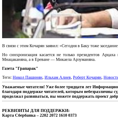
В связи с этим Кочарян заявил: «Сегодня в Баку тоже заседание
Но синхронизация касается не только президентов Арцах
Мнацаканяна, а в Ереване — Микаела Арзуманяна.
Газета "Грапарак"
Теги:
Никол Пашинян
,
Ильхам Алиев
,
Роберт Кочарян
,
Новост
Уважаемые читатели! Уже более тридцати лет Информацион
благодаря поддержке читателей, которым небезразличны су
продолжал развиваться, вы можете поддержать проект доб
РЕКВИЗИТЫ ДЛЯ ПОДДЕРЖКИ:
Карта Сбербанка – 2202 2072 1610 0373