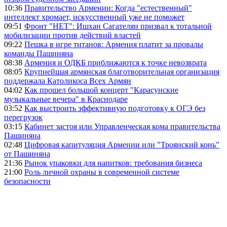
10:36
Правительство Армении: Когда "естественный"
интеллект хромает, искусственный уже не поможет
09:51
Фронт "НЕТ": Ишхан Сагателян призвал к тотальной
мобилизации против действий властей
09:22
Пешка в игре титанов: Армения платит за провалы
команды Пашиняна
08:38
Армения и ОДКБ приближаются к точке невозврата
08:05
Крупнейшая армянская благотворительная организация
поддержала Католикоса Всех Армян
04:02
Как прошел большой концерт "Карасунские
музыкальные вечера" в Краснодаре
03:52
Как выстроить эффективную подготовку к ОГЭ без
перегрузок
03:15
Кабинет застоя или Управленческая кома правительства
Пашиняна
02:48
Цифровая капитуляция Армении или "Троянский конь"
от Пашиняна
21:36
Рынок упаковки для напитков: требования бизнеса
21:00
Роль личной охраны в современной системе
безопасности