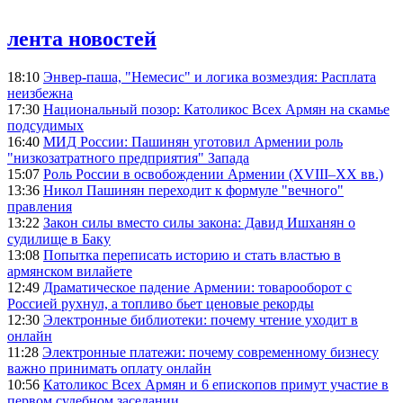
лента новостей
18:10
Энвер-паша, "Немесис" и логика возмездия: Расплата
неизбежна
17:30
Национальный позор: Католикос Всех Армян на скамье
подсудимых
16:40
МИД России: Пашинян уготовил Армении роль
"низкозатратного предприятия" Запада
15:07
Роль России в освобождении Армении (XVIII–XX вв.)
13:36
Никол Пашинян переходит к формуле "вечного"
правления
13:22
Закон силы вместо силы закона: Давид Ишханян о
судилище в Баку
13:08
Попытка переписать историю и стать властью в
армянском вилайете
12:49
Драматическое падение Армении: товарооборот с
Россией рухнул, а топливо бьет ценовые рекорды
12:30
Электронные библиотеки: почему чтение уходит в
онлайн
11:28
Электронные платежи: почему современному бизнесу
важно принимать оплату онлайн
10:56
Католикос Всех Армян и 6 епископов примут участие в
первом судебном заседании