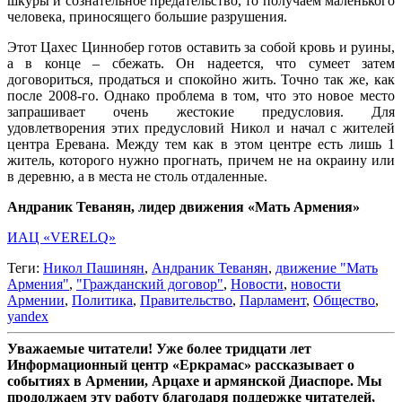
шкуры и сознательное предательство, то получаем маленького
человека, приносящего большие разрушения.
Этот Цахес Циннобер готов оставить за собой кровь и руины,
а в конце – сбежать. Он надеется, что сумеет затем
договориться, продаться и спокойно жить. Точно так же, как
после 2008-го. Однако проблема в том, что это новое место
запрашивает очень жестокие предусловия. Для
удовлетворения этих предусловий Никол и начал с жителей
центра Еревана. Между тем как в этом центре есть лишь 1
житель, которого нужно прогнать, причем не на окраину или
в деревню, а в места не столь отдаленные.
Андраник Теванян, лидер движения «Мать Армения»
ИАЦ «VERELQ»
Теги:
Никол Пашинян
,
Андраник Теванян
,
движение "Мать
Армения"
,
"Гражданский договор"
,
Новости
,
новости
Армении
,
Политика
,
Правительство
,
Парламент
,
Общество
,
yandex
Уважаемые читатели! Уже более тридцати лет
Информационный центр «Еркрамас» рассказывает о
событиях в Армении, Арцахе и армянской Диаспоре. Мы
продолжаем эту работу благодаря поддержке читателей,