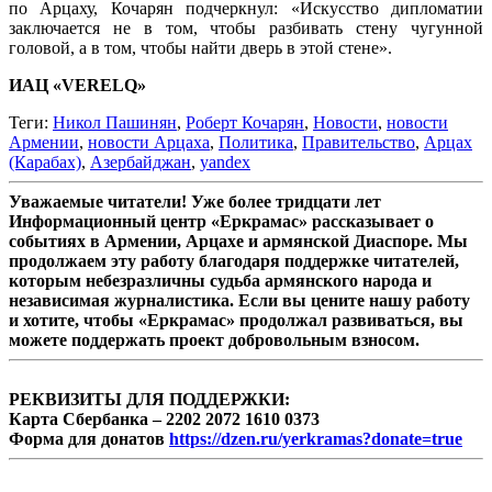
по Арцаху, Кочарян подчеркнул: «Искусство дипломатии
заключается не в том, чтобы разбивать стену чугунной
головой, а в том, чтобы найти дверь в этой стене».
ИАЦ «VERELQ»
Теги:
Никол Пашинян
,
Роберт Кочарян
,
Новости
,
новости
Армении
,
новости Арцаха
,
Политика
,
Правительство
,
Арцах
(Карабах)
,
Азербайджан
,
yandex
Уважаемые читатели! Уже более тридцати лет
Информационный центр «Еркрамас» рассказывает о
событиях в Армении, Арцахе и армянской Диаспоре. Мы
продолжаем эту работу благодаря поддержке читателей,
которым небезразличны судьба армянского народа и
независимая журналистика. Если вы цените нашу работу
и хотите, чтобы «Еркрамас» продолжал развиваться, вы
можете поддержать проект добровольным взносом.
РЕКВИЗИТЫ ДЛЯ ПОДДЕРЖКИ:
Карта Сбербанка – 2202 2072 1610 0373
Форма для донатов
https://dzen.ru/yerkramas?donate=true