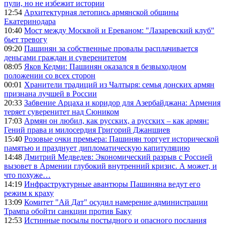
пули, но не избежит истории
12:54
Архитектурная летопись армянской общины
Екатеринодара
10:40
Мост между Москвой и Ереваном: "Лазаревский клуб"
бьет тревогу
09:20
Пашинян за собственные провалы расплачивается
деньгами граждан и суверенитетом
08:05
Яков Кедми: Пашинян оказался в безвыходном
положении со всех сторон
00:01
Хранители традиций из Чалтыря: семья донских армян
признана лучшей в России
20:33
Забвение Арцаха и коридор для Азербайджана: Армения
теряет суверенитет над Сюником
17:03
Армян он любил, как русских, а русских – как армян:
Гений права и милосердия Григорий Джаншиев
15:40
Розовые очки премьера: Пашинян торгует исторической
памятью и празднует дипломатическую капитуляцию
14:48
Дмитрий Медведев: Экономический разрыв с Россией
вызовет в Армении глубокий внутренний кризис. А может, и
что похуже…
14:19
Инфраструктурные авантюры Пашиняна ведут его
режим к краху
13:09
Комитет "Ай Дат" осудил намерение администрации
Трампа обойти санкции против Баку
12:53
Истинные посылы постыдного и опасного послания