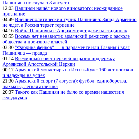
Пашиняна по случаю 8 августа
12:03
Пашинян нашёл нового виноватого: неожиданное
признание
04:49
Внешнеполитический тупик Пашиняна: Запад Армению
не ждет, а Россия теряет терпение
04:16
Война Пашиняна с Арцахом идет даже на стадионах
03:55
Восемь лет ненависти: армянский режиссер о расколе
общества и произволе властей
03:30
"Фабрика фейков" — в парламенте или Главный враг
Пашиняна — правда
01:14
Всемирный совет церквей выразил поддержку
Армянской Апостольской Церкви
00:17
Армянский монастырь на Иссык-Куле: 160 лет поисков
и надежды на успех
21:30
Армянский спорт (7 августа): футбол, единоборства,
шахматы, легкая атлетика
20:37
Такого как Пашинян не было со времен нашествия
сельджуков