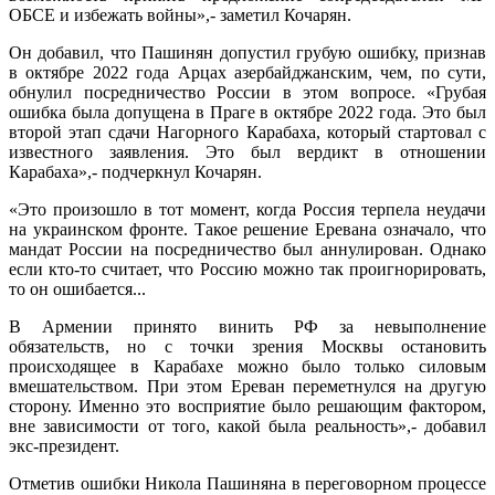
ОБСЕ и избежать войны»,- заметил Кочарян.
Он добавил, что Пашинян допустил грубую ошибку, признав
в октябре 2022 года Арцах азербайджанским, чем, по сути,
обнулил посредничество России в этом вопросе. «Грубая
ошибка была допущена в Праге в октябре 2022 года. Это был
второй этап сдачи Нагорного Карабаха, который стартовал с
известного заявления. Это был вердикт в отношении
Карабаха»,- подчеркнул Кочарян.
«Это произошло в тот момент, когда Россия терпела неудачи
на украинском фронте. Такое решение Еревана означало, что
мандат России на посредничество был аннулирован. Однако
если кто-то считает, что Россию можно так проигнорировать,
то он ошибается...
В Армении принято винить РФ за невыполнение
обязательств, но с точки зрения Москвы остановить
происходящее в Карабахе можно было только силовым
вмешательством. При этом Ереван переметнулся на другую
сторону. Именно это восприятие было решающим фактором,
вне зависимости от того, какой была реальность»,- добавил
экс-президент.
Отметив ошибки Никола Пашиняна в переговорном процессе