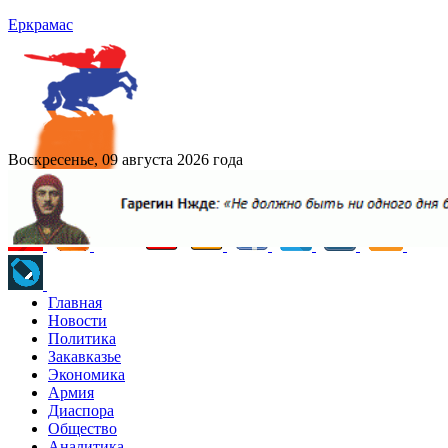
Еркрамас
Воскресенье, 09 августа 2026 года
Главная
Новости
Политика
Закавказье
Экономика
Армия
Диаспора
Общество
Аналитика