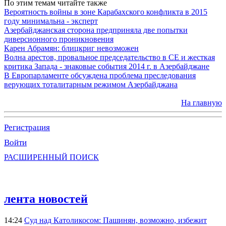
По этим темам читайте также
Вероятность войны в зоне Карабахского конфликта в 2015
году минимальна - эксперт
Азербайджанская сторона предприняла две попытки
диверсионного проникновения
Карен Абрамян: блицкриг невозможен
Волна арестов, провальное председательство в СЕ и жесткая
критика Запада - знаковые события 2014 г. в Азербайджане
В Европарламенте обсуждена проблема преследования
верующих тоталитарным режимом Азербайджана
На главную
Регистрация
Войти
РАСШИРЕННЫЙ ПОИСК
лента новостей
14:24
Суд над Католикосом: Пашинян, возможно, избежит