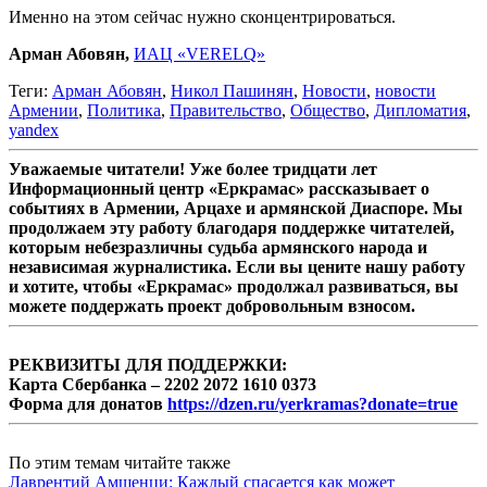
Именно на этом сейчас нужно сконцентрироваться.
Арман Абовян,
ИАЦ «VERELQ»
Теги:
Арман Абовян
,
Никол Пашинян
,
Новости
,
новости
Армении
,
Политика
,
Правительство
,
Общество
,
Дипломатия
,
yandex
Уважаемые читатели! Уже более тридцати лет
Информационный центр «Еркрамас» рассказывает о
событиях в Армении, Арцахе и армянской Диаспоре. Мы
продолжаем эту работу благодаря поддержке читателей,
которым небезразличны судьба армянского народа и
независимая журналистика. Если вы цените нашу работу
и хотите, чтобы «Еркрамас» продолжал развиваться, вы
можете поддержать проект добровольным взносом.
РЕКВИЗИТЫ ДЛЯ ПОДДЕРЖКИ:
Карта Сбербанка – 2202 2072 1610 0373
Форма для донатов
https://dzen.ru/yerkramas?donate=true
По этим темам читайте также
Лаврентий Амшенци: Каждый спасается как может