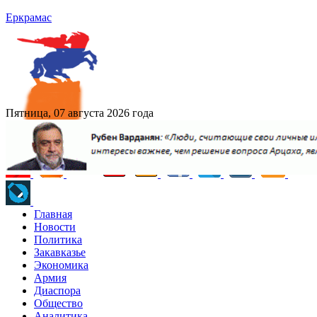
Еркрамас
Пятница, 07 августа 2026 года
Главная
Новости
Политика
Закавказье
Экономика
Армия
Диаспора
Общество
Аналитика