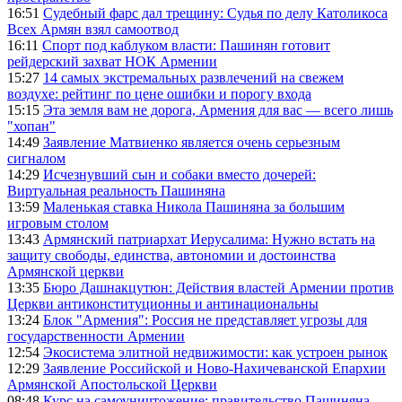
16:51
Судебный фарс дал трещину: Судья по делу Католикоса
Всех Армян взял самоотвод
16:11
Спорт под каблуком власти: Пашинян готовит
рейдерский захват НОК Армении
15:27
14 самых экстремальных развлечений на свежем
воздухе: рейтинг по цене ошибки и порогу входа
15:15
Эта земля вам не дорога, Армения для вас — всего лишь
"хопан"
14:49
Заявление Матвиенко является очень серьезным
сигналом
14:29
Исчезнувший сын и собаки вместо дочерей:
Виртуальная реальность Пашиняна
13:59
Маленькая ставка Никола Пашиняна за большим
игровым столом
13:43
Армянский патриархат Иерусалима: Нужно встать на
защиту свободы, единства, автономии и достоинства
Армянской церкви
13:35
Бюро Дашнакцутюн: Действия властей Армении против
Церкви антиконституционны и антинациональны
13:24
Блок "Армения": Россия не представляет угрозы для
государственности Армении
12:54
Экосистема элитной недвижимости: как устроен рынок
12:29
Заявление Российской и Ново-Нахичеванской Епархии
Армянской Апостольской Церкви
08:48
Курс на самоуничтожение: правительство Пашиняна