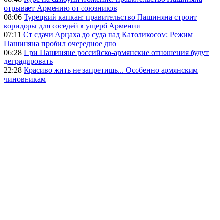
отрывает Армению от союзников
08:06
Турецкий капкан: правительство Пашиняна строит
коридоры для соседей в ущерб Армении
07:11
От сдачи Арцаха до суда над Католикосом: Режим
Пашиняна пробил очередное дно
06:28
При Пашиняне российско-армянские отношения будут
деградировать
22:28
Красиво жить не запретишь... Особенно армянским
чиновникам