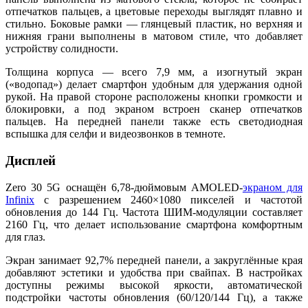
отпечатков пальцев, а цветовые переходы выглядят плавно и
стильно. Боковые рамки — глянцевый пластик, но верхняя и
нижняя грани выполнены в матовом стиле, что добавляет
устройству солидности.
Толщина корпуса — всего 7,9 мм, а изогнутый экран
(«водопад») делает смартфон удобным для удержания одной
рукой. На правой стороне расположены кнопки громкости и
блокировки, а под экраном встроен сканер отпечатков
пальцев. На передней панели также есть светодиодная
вспышка для селфи и видеозвонков в темноте.
Дисплей
Zero 30 5G оснащён 6,78-дюймовым AMOLED-
экраном для
Infinix
с разрешением 2460×1080 пикселей и частотой
обновления до 144 Гц. Частота ШИМ-модуляции составляет
2160 Гц, что делает использование смартфона комфортным
для глаз.
Экран занимает 92,7% передней панели, а закруглённые края
добавляют эстетики и удобства при свайпах. В настройках
доступны режимы высокой яркости, автоматической
подстройки частоты обновления (60/120/144 Гц), а также