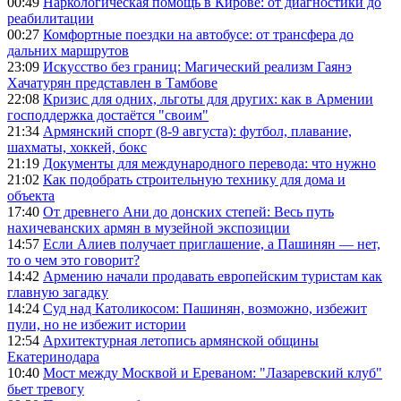
00:49
Наркологическая помощь в Кирове: от диагностики до
реабилитации
00:27
Комфортные поездки на автобусе: от трансфера до
дальних маршрутов
23:09
Искусство без границ: Магический реализм Гаянэ
Хачатурян представлен в Тамбове
22:08
Кризис для одних, льготы для других: как в Армении
господдержка достаётся "своим"
21:34
Армянский спорт (8-9 августа): футбол, плавание,
шахматы, хоккей, бокс
21:19
Документы для международного перевода: что нужно
21:02
Как подобрать строительную технику для дома и
объекта
17:40
От древнего Ани до донских степей: Весь путь
нахичеванских армян в музейной экспозиции
14:57
Если Алиев получает приглашение, а Пашинян — нет,
то о чем это говорит?
14:42
Армению начали продавать европейским туристам как
главную загадку
14:24
Суд над Католикосом: Пашинян, возможно, избежит
пули, но не избежит истории
12:54
Архитектурная летопись армянской общины
Екатеринодара
10:40
Мост между Москвой и Ереваном: "Лазаревский клуб"
бьет тревогу