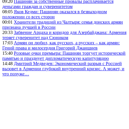
09:20
Пашинян за собственные провалы расплачивается
деньгами граждан и суверенитетом
08:05
Яков Кедми: Пашинян оказался в безвыходном
положении со всех сторон
00:01
Хранители традиций из Чалтыря: семья донских армян
признана лучшей в России
20:33
Забвение Арцаха и коридор для Азербайджана: Армения
теряет суверенитет над Сюником
17:03
Армян он любил, как русских, а русских – как армян:
Гений права и милосердия Григорий Джаншиев
15:40
Розовые очки премьера: Пашинян торгует исторической
памятью и празднует дипломатическую капитуляцию
14:48
Дмитрий Медведев: Экономический разрыв с Россией
вызовет в Армении глубокий внутренний кризис. А может, и
что похуже…