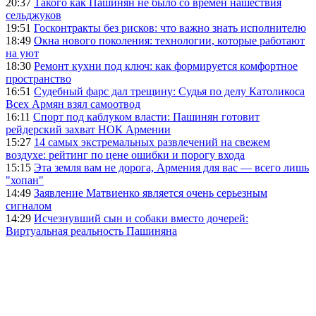
20:37
Такого как Пашинян не было со времен нашествия
сельджуков
19:51
Госконтракты без рисков: что важно знать исполнителю
18:49
Окна нового поколения: технологии, которые работают
на уют
18:30
Ремонт кухни под ключ: как формируется комфортное
пространство
16:51
Судебный фарс дал трещину: Судья по делу Католикоса
Всех Армян взял самоотвод
16:11
Спорт под каблуком власти: Пашинян готовит
рейдерский захват НОК Армении
15:27
14 самых экстремальных развлечений на свежем
воздухе: рейтинг по цене ошибки и порогу входа
15:15
Эта земля вам не дорога, Армения для вас — всего лишь
"хопан"
14:49
Заявление Матвиенко является очень серьезным
сигналом
14:29
Исчезнувший сын и собаки вместо дочерей:
Виртуальная реальность Пашиняна