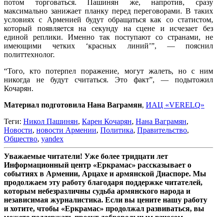
потом торговаться. Пашинян же, напротив, сразу
максимально занижает планку перед переговорами. В таких
условиях с Арменией будут обращаться как со статистом,
который появляется на секунду на сцене и исчезает без
единой реплики. Именно так поступают со странами, не
имеющими четких ‘красных линий’”, — пояснил
политтехнолог.
“Того, кто потерпел поражение, могут жалеть, но с ним
никогда не будут считаться. Это факт”, — подытожил
Кочарян.
Материал подготовила Нана Ваграмян
,
ИАЦ «VERELQ»
Теги:
Никол Пашинян
,
Карен Кочарян
,
Нана Ваграмян
,
Новости
,
новости Армении
,
Политика
,
Правительство
,
Общество
,
yandex
Уважаемые читатели! Уже более тридцати лет
Информационный центр «Еркрамас» рассказывает о
событиях в Армении, Арцахе и армянской Диаспоре. Мы
продолжаем эту работу благодаря поддержке читателей,
которым небезразличны судьба армянского народа и
независимая журналистика. Если вы цените нашу работу
и хотите, чтобы «Еркрамас» продолжал развиваться, вы