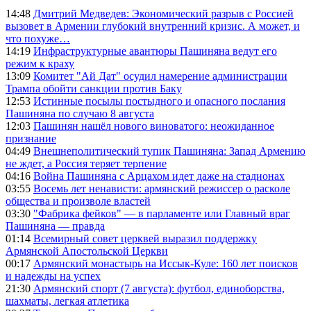
14:48
Дмитрий Медведев: Экономический разрыв с Россией
вызовет в Армении глубокий внутренний кризис. А может, и
что похуже…
14:19
Инфраструктурные авантюры Пашиняна ведут его
режим к краху
13:09
Комитет "Ай Дат" осудил намерение администрации
Трампа обойти санкции против Баку
12:53
Истинные посылы постыдного и опасного послания
Пашиняна по случаю 8 августа
12:03
Пашинян нашёл нового виноватого: неожиданное
признание
04:49
Внешнеполитический тупик Пашиняна: Запад Армению
не ждет, а Россия теряет терпение
04:16
Война Пашиняна с Арцахом идет даже на стадионах
03:55
Восемь лет ненависти: армянский режиссер о расколе
общества и произволе властей
03:30
"Фабрика фейков" — в парламенте или Главный враг
Пашиняна — правда
01:14
Всемирный совет церквей выразил поддержку
Армянской Апостольской Церкви
00:17
Армянский монастырь на Иссык-Куле: 160 лет поисков
и надежды на успех
21:30
Армянский спорт (7 августа): футбол, единоборства,
шахматы, легкая атлетика