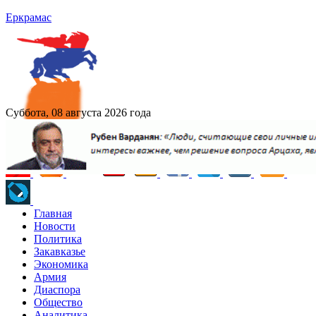
Еркрамас
Суббота, 08 августа 2026 года
Главная
Новости
Политика
Закавказье
Экономика
Армия
Диаспора
Общество
Аналитика