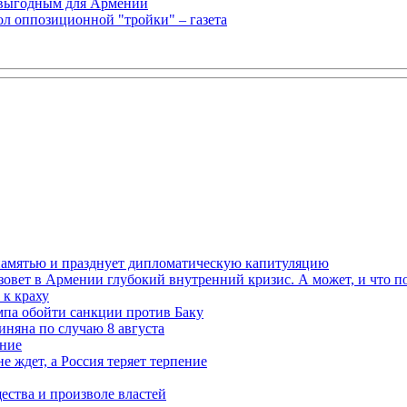
 выгодным для Армении
л оппозиционной "тройки" – газета
 памятью и празднует дипломатическую капитуляцию
овет в Армении глубокий внутренний кризис. А может, и что 
к краху
мпа обойти санкции против Баку
няна по случаю 8 августа
ание
ждет, а Россия теряет терпение
ества и произволе властей