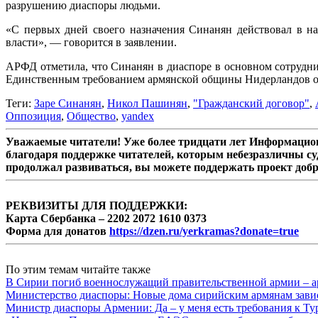
разрушению диаспоры людьми.
«С первых дней своего назначения Синанян действовал в на
власти», — говорится в заявлении.
АРФД отметила, что Синанян в диаспоре в основном сотрудн
Единственным требованием армянской общины Нидерландов оста
Теги:
Заре Синанян
,
Никол Пашинян
,
"Гражданский договор"
,
Оппозиция
,
Общество
,
yandex
Уважаемые читатели! Уже более тридцати лет Информацион
благодаря поддержке читателей, которым небезразличны су
продолжал развиваться, вы можете поддержать проект доб
РЕКВИЗИТЫ ДЛЯ ПОДДЕРЖКИ:
Карта Сбербанка – 2202 2072 1610 0373
Форма для донатов
https://dzen.ru/yerkramas?donate=true
По этим темам читайте также
В Сирии погиб военнослужащий правительственной армии – а
Министерство диаспоры: Новые дома сирийским армянам завис
Министр диаспоры Армении: Да – у меня есть требования к Ту