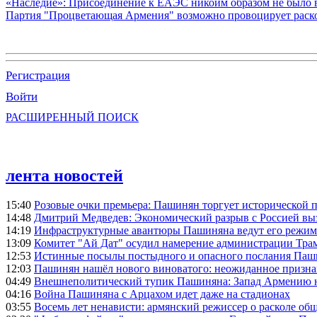
«Наследие»: Присоединение к ЕАЭС никоим образом не было
Партия "Процветающая Армения" возможно провоцирует раско
Регистрация
Войти
РАСШИРЕННЫЙ ПОИСК
лента новостей
15:40
Розовые очки премьера: Пашинян торгует исторической
14:48
Дмитрий Медведев: Экономический разрыв с Россией выз
14:19
Инфраструктурные авантюры Пашиняна ведут его режим 
13:09
Комитет "Ай Дат" осудил намерение администрации Тра
12:53
Истинные посылы постыдного и опасного послания Паши
12:03
Пашинян нашёл нового виноватого: неожиданное призн
04:49
Внешнеполитический тупик Пашиняна: Запад Армению не 
04:16
Война Пашиняна с Арцахом идет даже на стадионах
03:55
Восемь лет ненависти: армянский режиссер о расколе общ