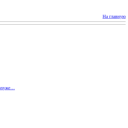
На главную
похуже…