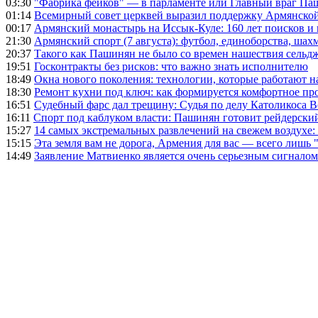
03:30
"Фабрика фейков" — в парламенте или Главный враг Па
01:14
Всемирный совет церквей выразил поддержку Армянско
00:17
Армянский монастырь на Иссык-Куле: 160 лет поисков и
21:30
Армянский спорт (7 августа): футбол, единоборства, шахм
20:37
Такого как Пашинян не было со времен нашествия сельд
19:51
Госконтракты без рисков: что важно знать исполнителю
18:49
Окна нового поколения: технологии, которые работают н
18:30
Ремонт кухни под ключ: как формируется комфортное пр
16:51
Судебный фарс дал трещину: Судья по делу Католикоса В
16:11
Спорт под каблуком власти: Пашинян готовит рейдерск
15:27
14 самых экстремальных развлечений на свежем воздухе:
15:15
Эта земля вам не дорога, Армения для вас — всего лишь 
14:49
Заявление Матвиенко является очень серьезным сигналом