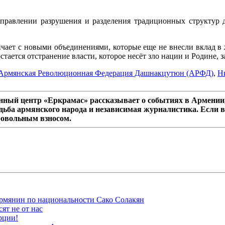
правлении разрушения и разделения традиционных структур д
ичает с новыми объединениями, которые еще не внесли вклад в
ется отстранение власти, которое несёт зло нации и Родине, з
Армянская Революционная Федерация Дашнакцутюн (АРФД)
,
Н
ный центр «Еркрамас» рассказывает о событиях в Армении,
дьба армянского народа и независимая журналистика. Если в
ровольным взносом.
рмянин по национальности Сако Солакян
ят не от нас
рции!