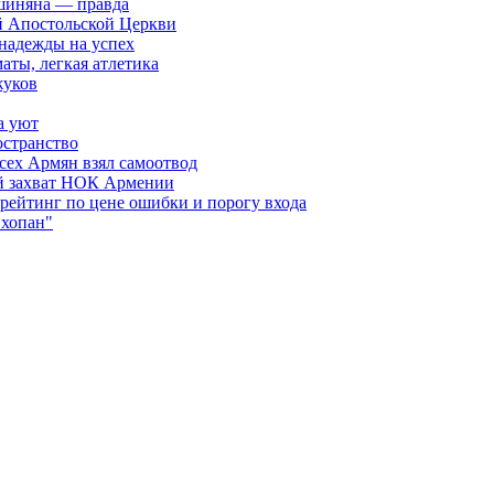
шиняна — правда
й Апостольской Церкви
 надежды на успех
аты, легкая атлетика
жуков
а уют
остранство
сех Армян взял самоотвод
ий захват НОК Армении
 рейтинг по цене ошибки и порогу входа
"хопан"