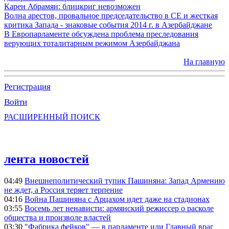
Карен Абрамян: блицкриг невозможен
Волна арестов, провальное председательство в СЕ и жесткая
критика Запада - знаковые события 2014 г. в Азербайджане
В Европарламенте обсуждена проблема преследования
верующих тоталитарным режимом Азербайджана
На главную
Регистрация
Войти
РАСШИРЕННЫЙ ПОИСК
лента новостей
04:49
Внешнеполитический тупик Пашиняна: Запад Армению
не ждет, а Россия теряет терпение
04:16
Война Пашиняна с Арцахом идет даже на стадионах
03:55
Восемь лет ненависти: армянский режиссер о расколе
общества и произволе властей
03:30
"Фабрика фейков" — в парламенте или Главный враг