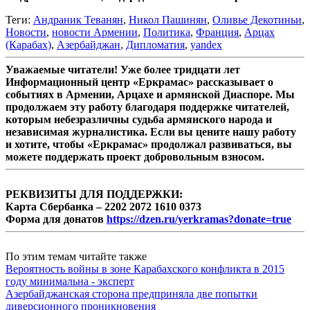
Теги:
Андраник Теванян
,
Никол Пашинян
,
Оливье Декотиньи
,
Новости
,
новости Армении
,
Политика
,
Франция
,
Арцах
(Карабах)
,
Азербайджан
,
Дипломатия
,
yandex
Уважаемые читатели! Уже более тридцати лет
Информационный центр «Еркрамас» рассказывает о
событиях в Армении, Арцахе и армянской Диаспоре. Мы
продолжаем эту работу благодаря поддержке читателей,
которым небезразличны судьба армянского народа и
независимая журналистика. Если вы цените нашу работу
и хотите, чтобы «Еркрамас» продолжал развиваться, вы
можете поддержать проект добровольным взносом.
РЕКВИЗИТЫ ДЛЯ ПОДДЕРЖКИ:
Карта Сбербанка – 2202 2072 1610 0373
Форма для донатов
https://dzen.ru/yerkramas?donate=true
По этим темам читайте также
Вероятность войны в зоне Карабахского конфликта в 2015
году минимальна - эксперт
Азербайджанская сторона предприняла две попытки
диверсионного проникновения