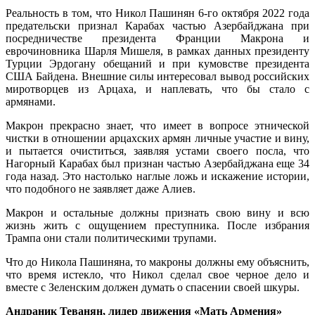
Реальность в том, что Никол Пашинян 6-го октября 2022 года
предательски признал Карабах частью Азербайджана при
посредничестве президента Франции Макрона и
еврочиновника Шарля Мишеля, в рамках данных президенту
Турции Эрдогану обещаний и при кумовстве президента
США Байдена. Внешние силы интересовал вывод российских
миротворцев из Арцаха, и наплевать, что бы стало с
армянами.
Макрон прекрасно знает, что имеет в вопросе этнической
чистки в отношении арцахских армян личные участие и вину,
и пытается очиститься, заявляя устами своего посла, что
Нагорный Карабах был признан частью Азербайджана еще 34
года назад. Это настолько наглые ложь и искажение истории,
что подобного не заявляет даже Алиев.
Макрон и остальные должны признать свою вину и всю
жизнь жить с ощущением преступника. После избрания
Трампа они стали политическими трупами.
Что до Никола Пашиняна, то макроны должны ему объяснить,
что время истекло, что Никол сделал свое черное дело и
вместе с Зеленским должен думать о спасении своей шкуры.
Андраник Теванян, лидер движения «Мать Армения»