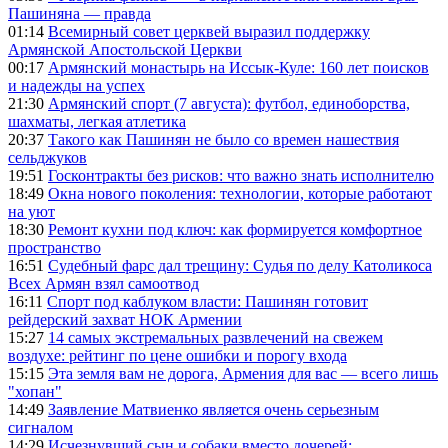
Пашиняна — правда
01:14
Всемирный совет церквей выразил поддержку
Армянской Апостольской Церкви
00:17
Армянский монастырь на Иссык-Куле: 160 лет поисков
и надежды на успех
21:30
Армянский спорт (7 августа): футбол, единоборства,
шахматы, легкая атлетика
20:37
Такого как Пашинян не было со времен нашествия
сельджуков
19:51
Госконтракты без рисков: что важно знать исполнителю
18:49
Окна нового поколения: технологии, которые работают
на уют
18:30
Ремонт кухни под ключ: как формируется комфортное
пространство
16:51
Судебный фарс дал трещину: Судья по делу Католикоса
Всех Армян взял самоотвод
16:11
Спорт под каблуком власти: Пашинян готовит
рейдерский захват НОК Армении
15:27
14 самых экстремальных развлечений на свежем
воздухе: рейтинг по цене ошибки и порогу входа
15:15
Эта земля вам не дорога, Армения для вас — всего лишь
"хопан"
14:49
Заявление Матвиенко является очень серьезным
сигналом
14:29
Исчезнувший сын и собаки вместо дочерей: