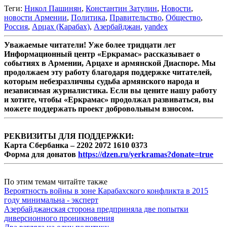
Теги:
Никол Пашинян
,
Константин Затулин
,
Новости
,
новости Армении
,
Политика
,
Правительство
,
Общество
,
Россия
,
Арцах (Карабах)
,
Азербайджан
,
yandex
Уважаемые читатели! Уже более тридцати лет
Информационный центр «Еркрамас» рассказывает о
событиях в Армении, Арцахе и армянской Диаспоре. Мы
продолжаем эту работу благодаря поддержке читателей,
которым небезразличны судьба армянского народа и
независимая журналистика. Если вы цените нашу работу
и хотите, чтобы «Еркрамас» продолжал развиваться, вы
можете поддержать проект добровольным взносом.
РЕКВИЗИТЫ ДЛЯ ПОДДЕРЖКИ:
Карта Сбербанка – 2202 2072 1610 0373
Форма для донатов
https://dzen.ru/yerkramas?donate=true
По этим темам читайте также
Вероятность войны в зоне Карабахского конфликта в 2015
году минимальна - эксперт
Азербайджанская сторона предприняла две попытки
диверсионного проникновения