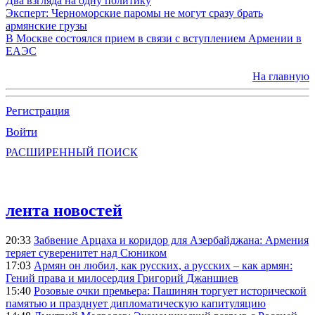
Два взгляда на одну политику
Эксперт: Черноморские паромы не могут сразу брать
армянские грузы
В Москве состоялся прием в связи с вступлением Армении в
ЕАЭС
На главную
Регистрация
Войти
РАСШИРЕННЫЙ ПОИСК
лента новостей
20:33
Забвение Арцаха и коридор для Азербайджана: Армения
теряет суверенитет над Сюником
17:03
Армян он любил, как русских, а русских – как армян:
Гений права и милосердия Григорий Джаншиев
15:40
Розовые очки премьера: Пашинян торгует исторической
памятью и празднует дипломатическую капитуляцию