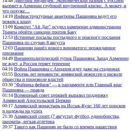
14:48
Дмитрий Медведев: Экономический разрыв с Россией
вызовет в Армении глубокий внутренний кризис. А может, и
что похуже…
14:19
Инфраструктурные авантюры Пашиняна ведут его
режим к краху
13:09
Комитет "Ай Дат" осудил намерение администрации
Трампа обойти санкции против Баку
12:53
Истинные посылы постыдного и опасного послания
Пашиняна по случаю 8 августа
12:03
Пашинян нашёл нового виноватого: неожиданное
признание
04:49
Внешнеполитический тупик Пашиняна: Запад Армению
не ждет, а Россия теряет терпение
04:16
Война Пашиняна с Арцахом идет даже на стадионах
03:55
Восемь лет ненависти: армянский режиссер о расколе
общества и произволе властей
03:30
"Фабрика фейков" — в парламенте или Главный враг
Пашиняна — правда
01:14
Всемирный совет церквей выразил поддержку
Армянской Апостольской Церкви
00:17
Армянский монастырь на Иссык-Куле: 160 лет поисков
и надежды на успех
21:30
Армянский спорт (7 августа): футбол, единоборства,
шахматы, легкая атлетика
20:37
Такого как Пашинян не было со времен нашествия