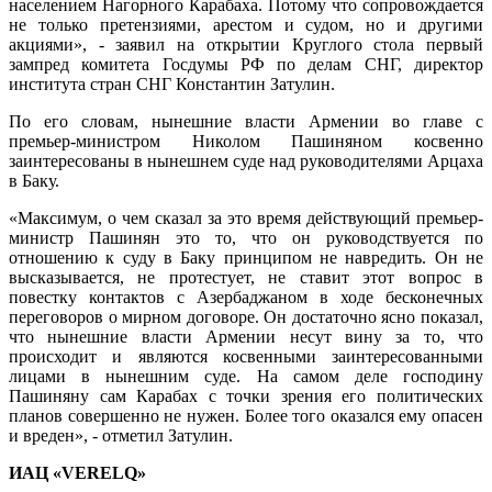
населением Нагорного Карабаха. Потому что сопровождается
не только претензиями, арестом и судом, но и другими
акциями», - заявил на открытии Круглого стола первый
зампред комитета Госдумы РФ по делам СНГ, директор
института стран СНГ Константин Затулин.
По его словам, нынешние власти Армении во главе с
премьер-министром Николом Пашиняном косвенно
заинтересованы в нынешнем суде над руководителями Арцаха
в Баку.
«Максимум, о чем сказал за это время действующий премьер-
министр Пашинян это то, что он руководствуется по
отношению к суду в Баку принципом не навредить. Он не
высказывается, не протестует, не ставит этот вопрос в
повестку контактов с Азербаджаном в ходе бесконечных
переговоров о мирном договоре. Он достаточно ясно показал,
что нынешние власти Армении несут вину за то, что
происходит и являются косвенными заинтересованными
лицами в нынешним суде. На самом деле господину
Пашиняну сам Карабах с точки зрения его политических
планов совершенно не нужен. Более того оказался ему опасен
и вреден», - отметил Затулин.
ИАЦ «VERELQ»