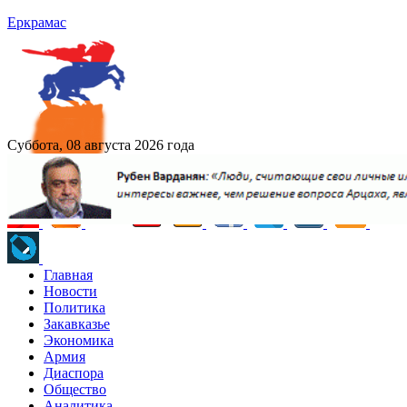
Еркрамас
Суббота, 08 августа 2026 года
Главная
Новости
Политика
Закавказье
Экономика
Армия
Диаспора
Общество
Аналитика