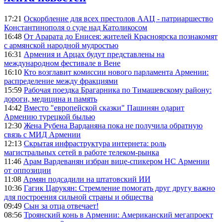
17:21
Оскорбление для всех престолов ААЦ - патриаршество
Константинополя о суде над Католикосом
16:48
От Арарата до Енисея: жителей Красноярска познакомят
с армянской народной мудростью
16:31
Армения и Арцах будут представлены на
международном фестивале в Вене
16:10
Кто возглавит комиссии нового парламента Армении:
распределение между фракциями
15:59
Рабочая поездка Брагарника по Тимашевскому району:
дороги, медицина и память
14:42
Вместо "европейской сказки" Пашинян одарит
Армению турецкой былью
12:30
Жена Рубена Варданяна пока не получила обратную
связь с МИД Армении
12:13
Скрытая инфраструктура интернета: роль
магистральных сетей в работе телеком-рынка
11:46
Арам Вардеванян избран вице-спикером НС Армении
от оппозиции
11:08
Армян подсадили на штатовский ИИ
10:36
Гагик Царукян: Стремление помогать друг другу важно
для построения сильной страны и общества
09:49
Сын за отца отвечает!
08:56
Троянский конь в Армении: Американский мегапроект