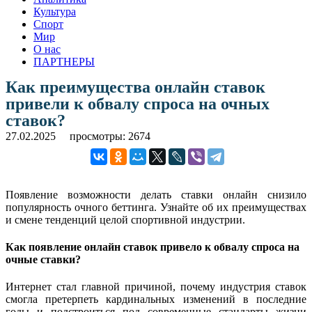
Культура
Спорт
Мир
О нас
ПАРТНЕРЫ
Как преимущества онлайн ставок
привели к обвалу спроса на очных
ставок?
27.02.2025
просмотры: 2674
Появление возможности делать ставки онлайн снизило
популярность очного беттинга. Узнайте об их преимуществах
и смене тенденций целой спортивной индустрии.
Как появление онлайн ставок привело к обвалу спроса на
очные ставки?
Интернет стал главной причиной, почему индустрия ставок
смогла претерпеть кардинальных изменений в последние
годы и подстроиться под современные стандарты жизни