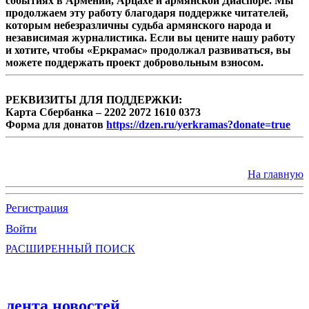
событиях в Армении, Арцахе и армянской Диаспоре. Мы
продолжаем эту работу благодаря поддержке читателей,
которым небезразличны судьба армянского народа и
независимая журналистика. Если вы цените нашу работу
и хотите, чтобы «Еркрамас» продолжал развиваться, вы
можете поддержать проект добровольным взносом.
РЕКВИЗИТЫ ДЛЯ ПОДДЕРЖКИ:
Карта Сбербанка – 2202 2072 1610 0373
Форма для донатов
https://dzen.ru/yerkramas?donate=true
На главную
Регистрация
Войти
РАСШИРЕННЫЙ ПОИСК
лента новостей