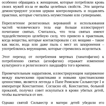
особенно обращаясь к женщинам, которые потребляли кровь
своих мужей из-за ее якобы целебных свойств. Эти запреты
демонстрируют усилия церкви контролировать и подавлять
практики, которые считались неуместными или суеверными.
Переплетение религиозных верований и использования
частей человеческого тела еще больше иллюстрирует
почитание святых. Считалось, что тела святых имеют
чудодейственную целебную силу, что привело к практикам,
когда вещества, которые контактировали с их мощами – такие
как масло, вода или даже пыль с мест их захоронения –
употреблялись верующими, которые стремились исцелиться.
Этот переход от потребления мертвых (танатофагии) к
потреблению святых (агиофагии) отражает изменение
культурного и религиозного ландшафта того времени.
Примечательным нарративом, иллюстрирующим напряжение
между языческими практиками и новыми христианскими
ценностями, является легенда о Папе Римском Сильвестре I и
императоре Константине. Согласно ей, Константин, больной
проказой, получил совет искупаться в крови убитых детей,
чтобы вылечиться от нее.
Однако святой Сильвестр и матери детей убедили его