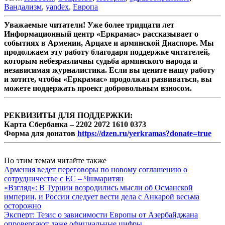
Вандализм
,
yandex
,
Европа
Уважаемые читатели! Уже более тридцати лет
Информационный центр «Еркрамас» рассказывает о
событиях в Армении, Арцахе и армянской Диаспоре. Мы
продолжаем эту работу благодаря поддержке читателей,
которым небезразличны судьба армянского народа и
независимая журналистика. Если вы цените нашу работу
и хотите, чтобы «Еркрамас» продолжал развиваться, вы
можете поддержать проект добровольным взносом.
РЕКВИЗИТЫ ДЛЯ ПОДДЕРЖКИ:
Карта Сбербанка – 2202 2072 1610 0373
Форма для донатов
https://dzen.ru/yerkramas?donate=true
По этим темам читайте также
Армения ведет переговоры по новому соглашению о
сотрудничестве с ЕС – Чшмаритян
«Взгляд»: В Турции возродились мысли об Османской
империи, и России следует вести дела с Анкарой весьма
осторожно
Эксперт: Тезис о зависимости Европы от Азербайджана
опровергают даже официальные цифры