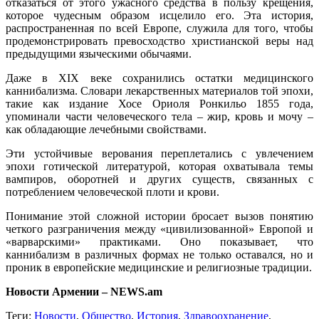
отказаться от этого ужасного средства в пользу крещения,
которое чудесным образом исцелило его. Эта история,
распространенная по всей Европе, служила для того, чтобы
продемонстрировать превосходство христианской веры над
предыдущими языческими обычаями.
Даже в XIX веке сохранились остатки медицинского
каннибализма. Словари лекарственных материалов той эпохи,
такие как издание Хосе Ориоля Ронкильо 1855 года,
упоминали части человеческого тела – жир, кровь и мочу –
как обладающие лечебными свойствами.
Эти устойчивые верования переплетались с увлечением
эпохи готической литературой, которая охватывала темы
вампиров, оборотней и других существ, связанных с
потреблением человеческой плоти и крови.
Понимание этой сложной истории бросает вызов понятию
четкого разграничения между «цивилизованной» Европой и
«варварскими» практиками. Оно показывает, что
каннибализм в различных формах не только оставался, но и
проник в европейские медицинские и религиозные традиции.
Новости Армении – NEWS.am
Теги:
Новости
,
Общество
,
История
,
Здравоохранение
,