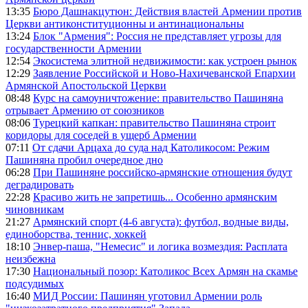
13:35
Бюро Дашнакцутюн: Действия властей Армении против
Церкви антиконституционны и антинациональны
13:24
Блок "Армения": Россия не представляет угрозы для
государственности Армении
12:54
Экосистема элитной недвижимости: как устроен рынок
12:29
Заявление Российской и Ново-Нахичеванской Епархии
Армянской Апостольской Церкви
08:48
Курс на самоуничтожение: правительство Пашиняна
отрывает Армению от союзников
08:06
Турецкий капкан: правительство Пашиняна строит
коридоры для соседей в ущерб Армении
07:11
От сдачи Арцаха до суда над Католикосом: Режим
Пашиняна пробил очередное дно
06:28
При Пашиняне российско-армянские отношения будут
деградировать
22:28
Красиво жить не запретишь... Особенно армянским
чиновникам
21:27
Армянский спорт (4-6 августа): футбол, водные виды,
единоборства, теннис, хоккей
18:10
Энвер-паша, "Немесис" и логика возмездия: Расплата
неизбежна
17:30
Национальный позор: Католикос Всех Армян на скамье
подсудимых
16:40
МИД России: Пашинян уготовил Армении роль