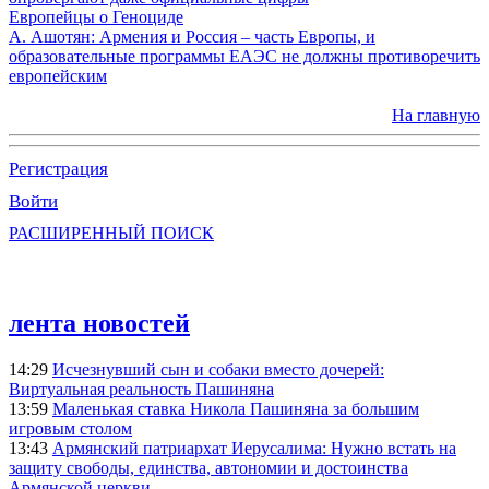
Европейцы о Геноциде
А. Ашотян: Армения и Россия – часть Европы, и
образовательные программы ЕАЭС не должны противоречить
европейским
На главную
Регистрация
Войти
РАСШИРЕННЫЙ ПОИСК
лента новостей
14:29
Исчезнувший сын и собаки вместо дочерей:
Виртуальная реальность Пашиняна
13:59
Маленькая ставка Никола Пашиняна за большим
игровым столом
13:43
Армянский патриархат Иерусалима: Нужно встать на
защиту свободы, единства, автономии и достоинства
Армянской церкви