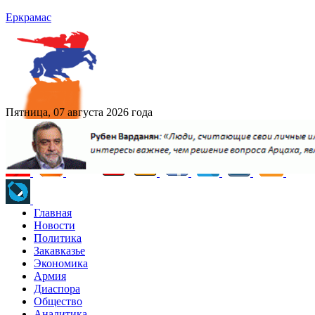
Еркрамас
Пятница, 07 августа 2026 года
Главная
Новости
Политика
Закавказье
Экономика
Армия
Диаспора
Общество
Аналитика