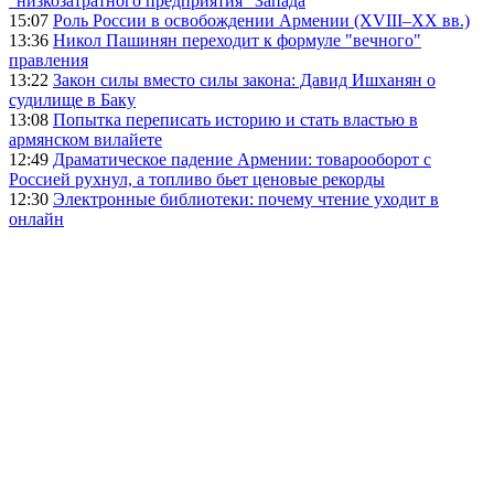
"низкозатратного предприятия" Запада
15:07
Роль России в освобождении Армении (XVIII–XX вв.)
13:36
Никол Пашинян переходит к формуле "вечного"
правления
13:22
Закон силы вместо силы закона: Давид Ишханян о
судилище в Баку
13:08
Попытка переписать историю и стать властью в
армянском вилайете
12:49
Драматическое падение Армении: товарооборот с
Россией рухнул, а топливо бьет ценовые рекорды
12:30
Электронные библиотеки: почему чтение уходит в
онлайн