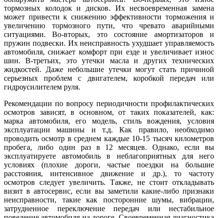
тормозных колодок и дисков. Их несвоевременная замена
может привести к снижению эффективности торможения и
увеличению тормозного пути, что чревато аварийными
ситуациями. Во-вторых, это состояние амортизаторов и
пружин подвески. Их неисправность ухудшает управляемость
автомобиля, снижает комфорт при езде и увеличивает износ
шин. В-третьих, это утечки масла и других технических
жидкостей. Даже небольшие утечки могут стать причиной
серьезных проблем с двигателем, коробкой передач или
гидроусилителем руля.
Рекомендации по вопросу периодичности профилактических
осмотров зависят, в основном, от таких показателей, как:
марка автомобиля, его модель, стиль вождения, условия
эксплуатации машины и т.д. Как правило, необходимо
проводить осмотр в среднем каждые 10-15 тысяч километров
пробега, либо один раз в 12 месяцев. Однако, если вы
эксплуатируете автомобиль в неблагоприятных для него
условиях (плохие дороги, частые поездки на большие
расстояния, интенсивное движение и др.), то частоту
осмотров следует увеличить. Также, не стоит откладывать
визит в автосервис, если вы заметили какие-либо признаки
неисправности, такие как посторонние шумы, вибрации,
затрудненное переключение передач или нестабильное
поведение автомобиля на дороге. Своевременная диагностика