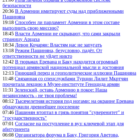
безопасности
20:36
В Армении имитируют суды над приближенными
Пашиняна
19:18
Способен ли парламент Армении в этом составе
выполнить свою миссию?
18:45
Власти Армении не скрывают, что сами закрыли
страницу Арцаха
18:34
Левон Кочарян: Властям нас не запугать
13:18
Режим Пашиняна, безусловно, падёт. От
ответственности не уйдет никто
12:42
В тюрьмах Еревана и Баку находится огромный
потенциал армянской национальной мысли и достояния
12:13
Гниющий перец и геополитические иллюзии Пашиняна
11:48
Связанная со спецслужбами Турции Лилит Мкртчян
прочитала лекцию в Музее-институте Геноцида армян
11:31
Зеленский, оставь Армению в покое: Наша
независимость - не твоя проблема!
08:12
Тысячелетняя история под ногами: на окраине Еревана
обнаружили древнейшее поселение
07:46
Пашинян втоптал в грязь понятия "суверенитет" и
"государственность"
07:01
Согласие на поступление в вуз: ключевой этап для
абитуриента
06:08
Организатора форума в Баку, Григория Аветова,