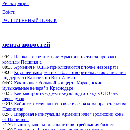
Регистрация
Войти
РАСШИРЕННЫЙ ПОИСК
лента новостей
09:22
Пешка в игре титанов: Армения платит за провалы
команды Пашиняна
08:38
Армения и ОДКБ приближаются к точке невозврата
08:05
Крупнейшая армянская благотворительная организация
поддержала Католикоса Всех Армян
04:02
Как прошел большой концерт "Карасунские
музыкальные вечера" в Краснодаре
03:52
Как выстроить эффективную подготовку к ОГЭ без
перегрузок
03:15
Кабинет застоя или Управленческая кома правительства
Пашиняна
02:48
Цифровая капитуляция Армении или "Троянский конь"
от Пашиняна
21:36
Рынок упаковки для напитков: требования бизнеса
21:00
Роль личной охраны в современной системе