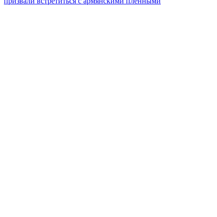
призвали встретиться с армянскими пленными