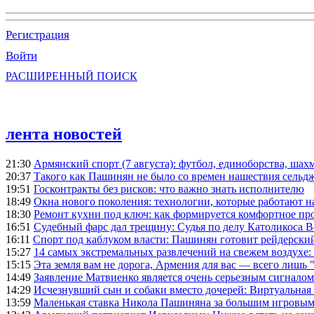
Регистрация
Войти
РАСШИРЕННЫЙ ПОИСК
лента новостей
21:30
Армянский спорт (7 августа): футбол, единоборства, шахм
20:37
Такого как Пашинян не было со времен нашествия сельд
19:51
Госконтракты без рисков: что важно знать исполнителю
18:49
Окна нового поколения: технологии, которые работают н
18:30
Ремонт кухни под ключ: как формируется комфортное пр
16:51
Судебный фарс дал трещину: Судья по делу Католикоса В
16:11
Спорт под каблуком власти: Пашинян готовит рейдерск
15:27
14 самых экстремальных развлечений на свежем воздухе:
15:15
Эта земля вам не дорога, Армения для вас — всего лишь 
14:49
Заявление Матвиенко является очень серьезным сигналом
14:29
Исчезнувший сын и собаки вместо дочерей: Виртуальная
13:59
Маленькая ставка Никола Пашиняна за большим игровым