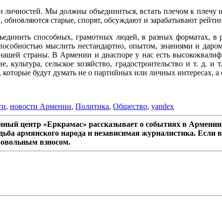
 личностей. Мы должны объединиться, встать плечом к плечу и в
, обновляются старые, спорят, обсуждают и зарабатывают рейтинг
бъединить способных, грамотных людей, в разных форматах, в
пособностью мыслить нестандартно, опытом, знаниями и даром
е нашей страны. В Армении и диаспоре у нас есть высококвали
е, культура, сельское хозяйство, градостроительство и т. д. 
которые будут думать не о партийных или личных интересах, а о
ти
,
новости Армении
,
Политика
,
Общество
,
yandex
ный центр «Еркрамас» рассказывает о событиях в Армении,
дьба армянского народа и независимая журналистика. Если в
ровольным взносом.