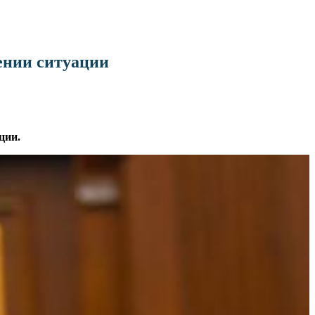
ении ситуации
ции.