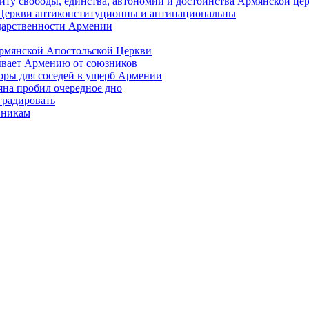
иту свободы, единства, автономии и достоинства Армянской це
Церкви антиконституционны и антинациональны
ударственности Армении
Армянской Апостольской Церкви
ывает Армению от союзников
оры для соседей в ущерб Армении
яна пробил очередное дно
градировать
вникам