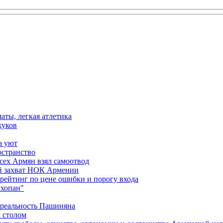
аты, легкая атлетика
жуков
а уют
остранство
сех Армян взял самоотвод
ий захват НОК Армении
 рейтинг по цене ошибки и порогу входа
"хопан"
 реальность Пашиняна
 столом