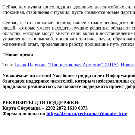
Сейчас нам нужна консолидация здоровых, дееспособных сил и
спокойная, стабильная ситуация, пусть создаются новые партии
Сейчас, в этот сложный период, нашей стране необходимо о
людей, которые умеют находить лучшие решения, обладают с
областях, которые могут внести свой вклад в восстановлени
управление экономикой, внешняя политика, наука, образовани
жизненный опыт, проделавшие работу, прошедшие путь успеха, 
"Новое время"
Теги:
Гагик Царукян
,
"Процветающая Армения" (ППА)
,
Новос
Уважаемые читатели! Уже более тридцати лет Информацион
благодаря поддержке читателей, которым небезразличны су
продолжал развиваться, вы можете поддержать проект доб
РЕКВИЗИТЫ ДЛЯ ПОДДЕРЖКИ:
Карта Сбербанка – 2202 2072 1610 0373
Форма для донатов
https://dzen.ru/yerkramas?donate=true