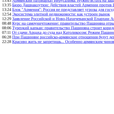
13:43
Армянский патриархат Иерусалима: Нужно встать на защ
13:35
Бюро Дашнакцутюн: Действия властей Армении против 
13:24
Блок "Армения": Россия не представляет угрозы для гос
12:54
Экосистема элитной недвижимости: как устроен рынок
12:29
Заявление Российской и Ново-Нахичеванской Епархии 
08:48
Курс на самоуничтожение: правительство Пашиняна отр
08:06
Турецкий капкан: правительство Пашиняна строит корид
07:11
От сдачи Арцаха до суда над Католикосом: Режим Пашин
06:28
При Пашиняне российско-армянские отношения будут де
22:28
Красиво жить не запретишь... Особенно армянским чино