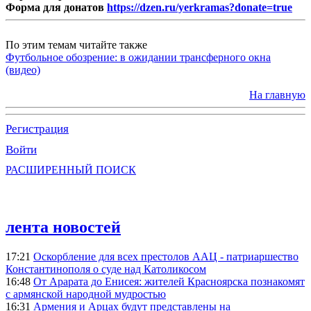
Форма для донатов
https://dzen.ru/yerkramas?donate=true
По этим темам читайте также
Футбольное обозрение: в ожидании трансферного окна
(видео)
На главную
Регистрация
Войти
РАСШИРЕННЫЙ ПОИСК
лента новостей
17:21
Оскорбление для всех престолов ААЦ - патриаршество
Константинополя о суде над Католикосом
16:48
От Арарата до Енисея: жителей Красноярска познакомят
с армянской народной мудростью
16:31
Армения и Арцах будут представлены на