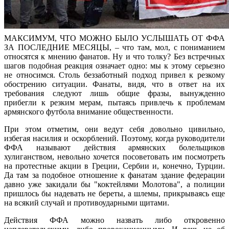
МАКСИМУМ, ЧТО МОЖНО БЫЛО УСЛЫШАТЬ ОТ ФФА
ЗА ПОСЛЕДНИЕ МЕСЯЦЫ, – что там, мол, с пониманием
относятся к мнению фанатов. Ну и что толку? Без встречных
шагов подобная реакция означает одно: мы к этому серьезно
не относимся. Столь беззаботный подход привел к резкому
обострению ситуации. Фанаты, видя, что в ответ на их
требования следуют лишь общие фразы, вынужденно
прибегли к резким мерам, пытаясь привлечь к проблемам
армянского футбола внимание общественности.
При этом отметим, они ведут себя довольно цивильно,
избегая насилия и оскорблений. Поэтому, когда руководители
ФФА называют действия армянских болельщиков
хулиганством, невольно хочется посоветовать им посмотреть
на протестные акции в Греции, Сербии и, конечно, Турции.
Да там за подобное отношение к фанатам здание федерации
давно уже закидали бы "коктейлями Молотова", а полиции
пришлось бы надевать не береты, а шлемы, прикрываясь еще
на всякий случай и противоударными щитами.
Действия ФФА можно назвать либо откровенно