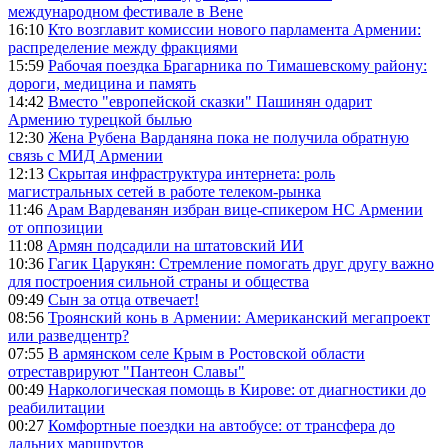
международном фестивале в Вене
16:10
Кто возглавит комиссии нового парламента Армении:
распределение между фракциями
15:59
Рабочая поездка Брагарника по Тимашевскому району:
дороги, медицина и память
14:42
Вместо "европейской сказки" Пашинян одарит
Армению турецкой былью
12:30
Жена Рубена Варданяна пока не получила обратную
связь с МИД Армении
12:13
Скрытая инфраструктура интернета: роль
магистральных сетей в работе телеком-рынка
11:46
Арам Вардеванян избран вице-спикером НС Армении
от оппозиции
11:08
Армян подсадили на штатовский ИИ
10:36
Гагик Царукян: Стремление помогать друг другу важно
для построения сильной страны и общества
09:49
Сын за отца отвечает!
08:56
Троянский конь в Армении: Американский мегапроект
или разведцентр?
07:55
В армянском селе Крым в Ростовской области
отреставрируют "Пантеон Славы"
00:49
Наркологическая помощь в Кирове: от диагностики до
реабилитации
00:27
Комфортные поездки на автобусе: от трансфера до
дальних маршрутов