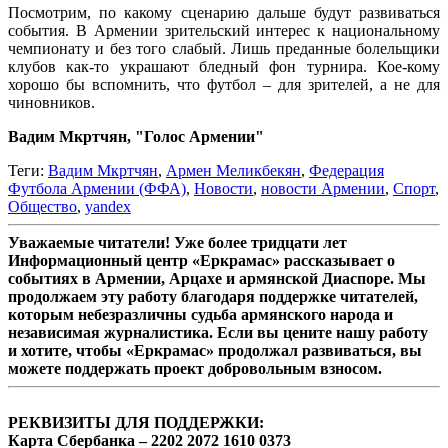
Посмотрим, по какому сценарию дальше будут развиваться
события. В Армении зрительский интерес к национальному
чемпионату и без того слабый. Лишь преданные болельщики
клубов как-то украшают бледный фон турнира. Кое-кому
хорошо бы вспомнить, что футбол – для зрителей, а не для
чиновников.
Вадим Мкртчян, "Голос Армении"
Теги:
Вадим Мкртчян
,
Армен Меликбекян
,
Федерация
Футбола Армении (ФФА)
,
Новости
,
новости Армении
,
Спорт
,
Общество
,
yandex
Уважаемые читатели! Уже более тридцати лет
Информационный центр «Еркрамас» рассказывает о
событиях в Армении, Арцахе и армянской Диаспоре. Мы
продолжаем эту работу благодаря поддержке читателей,
которым небезразличны судьба армянского народа и
независимая журналистика. Если вы цените нашу работу
и хотите, чтобы «Еркрамас» продолжал развиваться, вы
можете поддержать проект добровольным взносом.
РЕКВИЗИТЫ ДЛЯ ПОДДЕРЖКИ:
Карта Сбербанка – 2202 2072 1610 0373