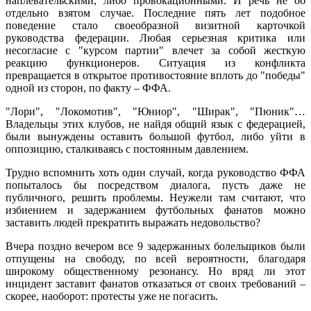
наплевательскими, либо провокационными. И речь не об
отдельно взятом случае. Последние пять лет подобное
поведение стало своеобразной визитной карточкой
руководства федерации. Любая серьезная критика или
несогласие с "курсом партии" влечет за собой жесткую
реакцию функционеров. Ситуация из конфликта
превращается в открытое противостояние вплоть до "победы"
одной из сторон, по факту – ФФА.
"Лори", "Локомотив", "Юниор", "Ширак", "Пюник"…
Владельцы этих клубов, не найдя общий язык с федерацией,
были вынуждены оставить большой футбол, либо уйти в
оппозицию, сталкиваясь с постоянным давлением.
Трудно вспомнить хоть один случай, когда руководство ФФА
попыталось бы посредством диалога, пусть даже не
публичного, решить проблемы. Неужели там считают, что
избиением и задержанием футбольных фанатов можно
заставить людей прекратить выражать недовольство?
Вчера поздно вечером все 9 задержанных болельщиков были
отпущены на свободу, по всей вероятности, благодаря
широкому общественному резонансу. Но вряд ли этот
инцидент заставит фанатов отказаться от своих требований –
скорее, наоборот: протесты уже не погасить.