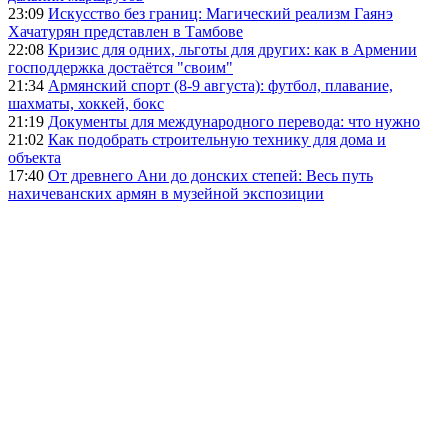
23:09
Искусство без границ: Магический реализм Гаянэ
Хачатурян представлен в Тамбове
22:08
Кризис для одних, льготы для других: как в Армении
господдержка достаётся "своим"
21:34
Армянский спорт (8-9 августа): футбол, плавание,
шахматы, хоккей, бокс
21:19
Документы для международного перевода: что нужно
21:02
Как подобрать строительную технику для дома и
объекта
17:40
От древнего Ани до донских степей: Весь путь
нахичеванских армян в музейной экспозиции