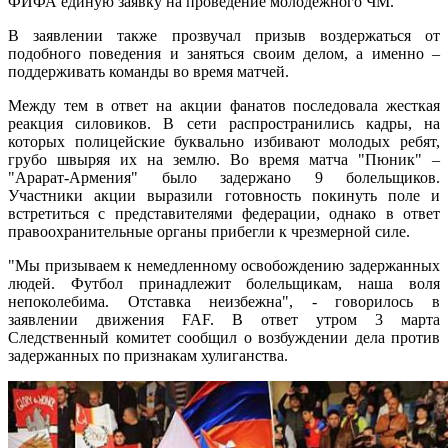
ФИФА единую заявку на проведение молодежного ЧМ.
В заявлении также прозвучал призыв воздержаться от
подобного поведения и заняться своим делом, а именно –
поддерживать команды во время матчей.
Между тем в ответ на акции фанатов последовала жесткая
реакция силовиков. В сети распространились кадры, на
которых полицейские буквально избивают молодых ребят,
грубо швыряя их на землю. Во время матча "Пюник" –
"Арарат-Армения" было задержано 9 болельщиков.
Участники акции выразили готовность покинуть поле и
встретиться с представителями федерации, однако в ответ
правоохранительные органы прибегли к чрезмерной силе.
"Мы призываем к немедленному освобождению задержанных
людей. Футбол принадлежит болельщикам, наша воля
непоколебима. Отставка неизбежна", - говорилось в
заявлении движения FAF. В ответ утром 3 марта
Следственный комитет сообщил о возбуждении дела против
задержанных по признакам хулиганства.