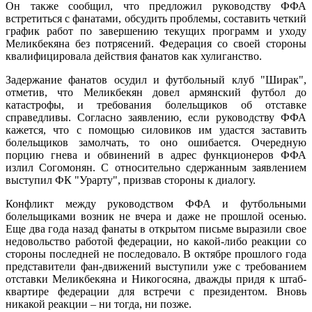
Он также сообщил, что предложил руководству ФФА
встретиться с фанатами, обсудить проблемы, составить четкий
график работ по завершению текущих программ и уходу
Меликбекяна без потрясений. Федерация со своей стороны
квалифицировала действия фанатов как хулиганство.
Задержание фанатов осудил и футбольный клуб "Ширак",
отметив, что Меликбекян довел армянский футбол до
катастрофы, и требования болельщиков об отставке
справедливы. Согласно заявлению, если руководству ФФА
кажется, что с помощью силовиков им удастся заставить
болельщиков замолчать, то оно ошибается. Очередную
порцию гнева и обвинений в адрес функционеров ФФА
излил Согомонян. С относительно сдержанным заявлением
выступил ФК "Урарту", призвав стороны к диалогу.
Конфликт между руководством ФФА и футбольными
болельщиками возник не вчера и даже не прошлой осенью.
Еще два года назад фанаты в открытом письме выразили свое
недовольство работой федерации, но какой-либо реакции со
стороны последней не последовало. В октябре прошлого года
представители фан-движений выступили уже с требованием
отставки Меликбекяна и Никогосяна, дважды придя к штаб-
квартире федерации для встречи с президентом. Вновь
никакой реакции – ни тогда, ни позже.