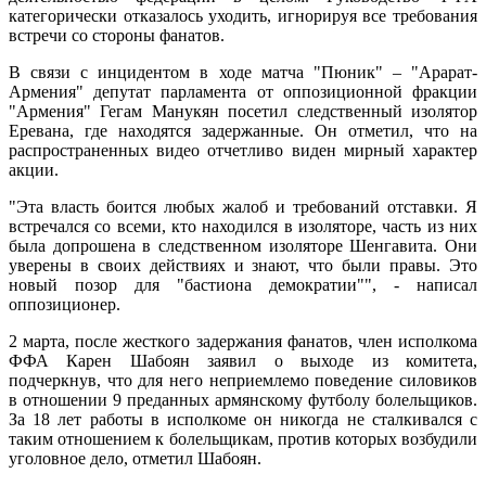
категорически отказалось уходить, игнорируя все требования
встречи со стороны фанатов.
В связи с инцидентом в ходе матча "Пюник" – "Арарат-
Армения" депутат парламента от оппозиционной фракции
"Армения" Гегам Манукян посетил следственный изолятор
Еревана, где находятся задержанные. Он отметил, что на
распространенных видео отчетливо виден мирный характер
акции.
"Эта власть боится любых жалоб и требований отставки. Я
встречался со всеми, кто находился в изоляторе, часть из них
была допрошена в следственном изоляторе Шенгавита. Они
уверены в своих действиях и знают, что были правы. Это
новый позор для "бастиона демократии"", - написал
оппозиционер.
2 марта, после жесткого задержания фанатов, член исполкома
ФФА Карен Шабоян заявил о выходе из комитета,
подчеркнув, что для него неприемлемо поведение силовиков
в отношении 9 преданных армянскому футболу болельщиков.
За 18 лет работы в исполкоме он никогда не сталкивался с
таким отношением к болельщикам, против которых возбудили
уголовное дело, отметил Шабоян.