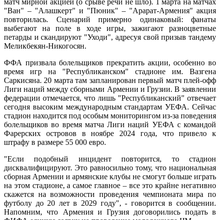
матч мирной акцией (о срыве речи не шло). 1 марта на матчах
"Ван" – "Алашкерт" и "Пюник" – "Арарат-Армения" акция
повторилась. Сценарий примерно одинаковый: фанаты
выбегают на поле в ходе игры, зажигают разноцветные
петарды и скандируют "Уходи", адресуя свой призыв тандему
Меликбекян-Никогосян.
ФФА призвала болельщиков прекратить акции, особенно во
время игр на "Республиканском" стадионе им. Вазгена
Саркисяна. 20 марта там запланирован первый матч плей-офф
Лиги наций между сборными Армении и Грузии. В заявлении
федерации отмечается, что лишь "Республиканский" отвечает
сегодня высоким международным стандартам УЕФА. Сейчас
стадион находится под особым мониторингом из-за поведения
болельщиков во время матча Лиги наций УЕФА с командой
Фарерских островов в ноябре 2024 года, что привело к
штрафу в размере 55 000 евро.
"Если подобный инцидент повторится, то стадион
дисквалифицируют. Это равносильно тому, что национальная
сборная Армении и армянские клубы не смогут больше играть
на этом стадионе, а самое главное – все это крайне негативно
скажется на возможности проведения чемпионата мира по
футболу до 20 лет в 2029 году", - говорится в сообщении.
Напомним, что Армения и Грузия договорились подать в