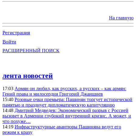
На главную
Регистрация
Войти
РАСШИРЕННЫЙ ПОИСК
лента новостей
17:03
Армян он любил, как русских, а русских – как армян:
Гений права и милосердия Григорий Джаншиев
15:40
Розовые очки премьера: Пашинян торгует исторической
памятью и празднует дипломатическую капитуляцию
14:48
Дмитрий Медведев: Экономический разрыв с Россией
вызовет в Армении глубокий внутренний кризис. А может, и
что похуже…
14:19
Инфраструктурные авантюры Пашиняна ведут его
режим к краху