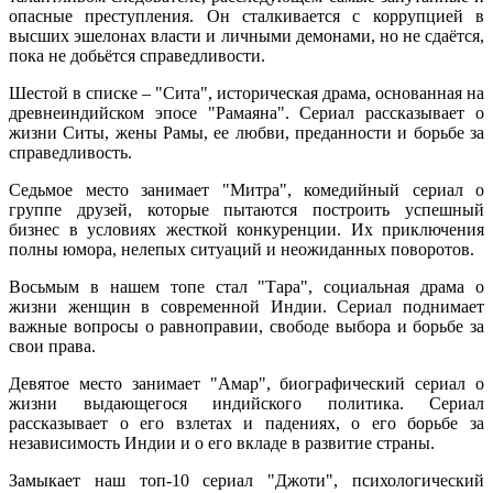
опасные преступления. Он сталкивается с коррупцией в
высших эшелонах власти и личными демонами, но не сдаётся,
пока не добьётся справедливости.
Шестой в списке – "Сита", историческая драма, основанная на
древнеиндийском эпосе "Рамаяна". Сериал рассказывает о
жизни Ситы, жены Рамы, ее любви, преданности и борьбе за
справедливость.
Седьмое место занимает "Митра", комедийный сериал о
группе друзей, которые пытаются построить успешный
бизнес в условиях жесткой конкуренции. Их приключения
полны юмора, нелепых ситуаций и неожиданных поворотов.
Восьмым в нашем топе стал "Тара", социальная драма о
жизни женщин в современной Индии. Сериал поднимает
важные вопросы о равноправии, свободе выбора и борьбе за
свои права.
Девятое место занимает "Амар", биографический сериал о
жизни выдающегося индийского политика. Сериал
рассказывает о его взлетах и падениях, о его борьбе за
независимость Индии и о его вкладе в развитие страны.
Замыкает наш топ-10 сериал "Джоти", психологический