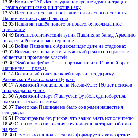
13:09
Комитет "Ай Дат" осудил намерение администрации
Трампа обойти санкции против Баку
12:53
Истинные посылы постыдного и опасного послания
Пашиняна по случаю 8 августа
12:03
Пашинян нашёл нового виноватого: неожиданное
признание
04:49
Внешнеполитический тупик Пашиняна: Запад Армению
не ждет, а Россия теряет терпение
04:16
Война Пашиняна с Арцахом идет даже на стадионах
03:55
Восемь лет ненависти: армянский режиссер о расколе
общества и произволе властей
03:30
"Фабрика фейков" — в парламенте или Главный враг
Пашиняна — правда
01:14
Всемирный совет церквей выразил поддержку
Армянской Апостольской Церкви
00:17
Армянский монастырь на Иссык-Куле: 160 лет поисков
и надежды на успех
21:30
Армянский спорт (7 августа): футбол, единоборства,
шахматы, легкая атлетика
20:37
Такого как Пашинян не было со времен нашествия
сельджуков
19:51
Госконтракты без рисков: что важно знать исполнителю
18:49
Окна нового поколения: технологии, которые работают
на уют
18:30
Ремонт кухни под ключ: как формируется комфортное