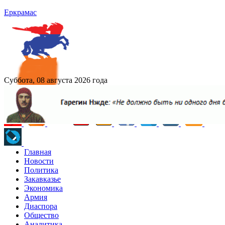
Еркрамас
Суббота, 08 августа 2026 года
Главная
Новости
Политика
Закавказье
Экономика
Армия
Диаспора
Общество
Аналитика