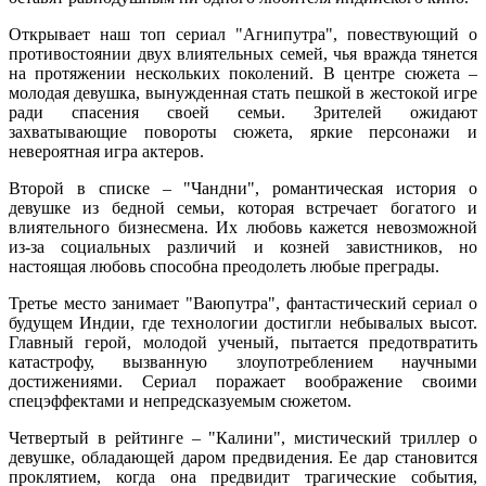
Открывает наш топ сериал "Агнипутра", повествующий о
противостоянии двух влиятельных семей, чья вражда тянется
на протяжении нескольких поколений. В центре сюжета –
молодая девушка, вынужденная стать пешкой в жестокой игре
ради спасения своей семьи. Зрителей ожидают
захватывающие повороты сюжета, яркие персонажи и
невероятная игра актеров.
Второй в списке – "Чандни", романтическая история о
девушке из бедной семьи, которая встречает богатого и
влиятельного бизнесмена. Их любовь кажется невозможной
из-за социальных различий и козней завистников, но
настоящая любовь способна преодолеть любые преграды.
Третье место занимает "Ваюпутра", фантастический сериал о
будущем Индии, где технологии достигли небывалых высот.
Главный герой, молодой ученый, пытается предотвратить
катастрофу, вызванную злоупотреблением научными
достижениями. Сериал поражает воображение своими
спецэффектами и непредсказуемым сюжетом.
Четвертый в рейтинге – "Калини", мистический триллер о
девушке, обладающей даром предвидения. Ее дар становится
проклятием, когда она предвидит трагические события,