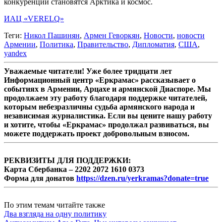
конкуренции становятся Арктика и космос.
ИАЦ «VERELQ»
Теги:
Никол Пашинян
,
Армен Геворкян
,
Новости
,
новости
Армении
,
Политика
,
Правительство
,
Дипломатия
,
США
,
yandex
Уважаемые читатели! Уже более тридцати лет
Информационный центр «Еркрамас» рассказывает о
событиях в Армении, Арцахе и армянской Диаспоре. Мы
продолжаем эту работу благодаря поддержке читателей,
которым небезразличны судьба армянского народа и
независимая журналистика. Если вы цените нашу работу
и хотите, чтобы «Еркрамас» продолжал развиваться, вы
можете поддержать проект добровольным взносом.
РЕКВИЗИТЫ ДЛЯ ПОДДЕРЖКИ:
Карта Сбербанка – 2202 2072 1610 0373
Форма для донатов
https://dzen.ru/yerkramas?donate=true
По этим темам читайте также
Два взгляда на одну политику