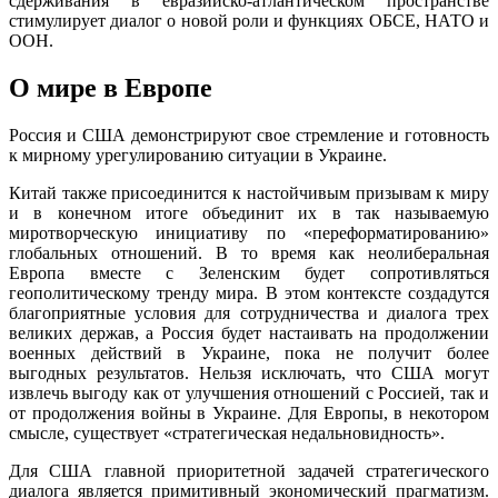
сдерживания в евразийско-атлантическом пространстве
стимулирует диалог о новой роли и функциях ОБСЕ, НАТО и
ООН.
О мире в Европе
Россия и США демонстрируют свое стремление и готовность
к мирному урегулированию ситуации в Украине.
Китай также присоединится к настойчивым призывам к миру
и в конечном итоге объединит их в так называемую
миротворческую инициативу по «переформатированию»
глобальных отношений. В то время как неолиберальная
Европа вместе с Зеленским будет сопротивляться
геополитическому тренду мира. В этом контексте создадутся
благоприятные условия для сотрудничества и диалога трех
великих держав, а Россия будет настаивать на продолжении
военных действий в Украине, пока не получит более
выгодных результатов. Нельзя исключать, что США могут
извлечь выгоду как от улучшения отношений с Россией, так и
от продолжения войны в Украине. Для Европы, в некотором
смысле, существует «стратегическая недальновидность».
Для США главной приоритетной задачей стратегического
диалога является примитивный экономический прагматизм.