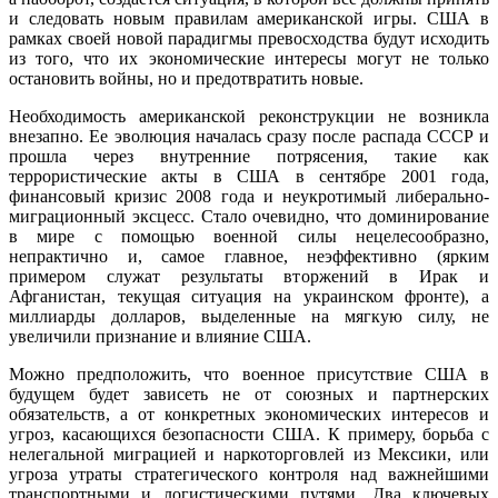
и следовать новым правилам американской игры. США в
рамках своей новой парадигмы превосходства будут исходить
из того, что их экономические интересы могут не только
остановить войны, но и предотвратить новые.
Необходимость американской реконструкции не возникла
внезапно. Ее эволюция началась сразу после распада СССР и
прошла через внутренние потрясения, такие как
террористические акты в США в сентябре 2001 года,
финансовый кризис 2008 года и неукротимый либерально-
миграционный эксцесс. Стало очевидно, что доминирование
в мире с помощью военной силы нецелесообразно,
непрактично и, самое главное, неэффективно (ярким
примером служат результаты вторжений в Ирак и
Афганистан, текущая ситуация на украинском фронте), а
миллиарды долларов, выделенные на мягкую силу, не
увеличили признание и влияние США.
Можно предположить, что военное присутствие США в
будущем будет зависеть не от союзных и партнерских
обязательств, а от конкретных экономических интересов и
угроз, касающихся безопасности США. К примеру, борьба с
нелегальной миграцией и наркоторговлей из Мексики, или
угроза утраты стратегического контроля над важнейшими
транспортными и логистическими путями. Два ключевых