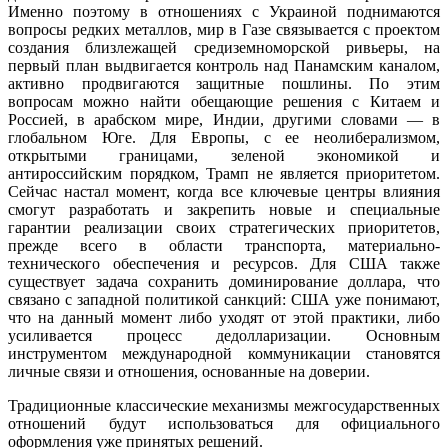
Именно поэтому в отношениях с Украиной поднимаются
вопросы редких металлов, мир в Газе связывается с проектом
создания близлежащей средиземноморской ривьеры, на
первый план выдвигается контроль над Панамским каналом,
активно продвигаются защитные пошлины. По этим
вопросам можно найти обещающие решения с Китаем и
Россией, в арабском мире, Индии, другими словами — в
глобальном Юге. Для Европы, с ее неолиберализмом,
открытыми границами, зеленой экономикой и
антироссийским порядком, Трамп не является приоритетом.
Сейчас настал момент, когда все ключевые центры влияния
смогут разработать и закрепить новые и специальные
гарантии реализации своих стратегических приоритетов,
прежде всего в области транспорта, материально-
технического обеспечения и ресурсов. Для США также
существует задача сохранить доминирование доллара, что
связано с западной политикой санкций: США уже понимают,
что на данный момент либо уходят от этой практики, либо
усиливается процесс дедолларизации. Основным
инструментом международной коммуникации становятся
личные связи и отношения, основанные на доверии.
Традиционные классические механизмы межгосударственных
отношений будут использоваться для официального
оформления уже принятых решений.