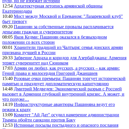
пули, но не избежит истории
12:54
Архитектурная летопись армянской общины
Екатеринодара
10:40
Мост между Москвой и Ереваном: "Лазаревский клуб"
бьет тревогу
09:20
Пашинян за собственные провалы расплачивается
деньгами граждан и суверенитетом
08:05
Яков Кедми: Пашинян оказался в безвыходном
положении со всех сторон
00:01
Хранители традиций из Чалтыря: семья донских армян
признана лучшей в России
20:33
Забвение Арцаха и коридор для Азербайджана: Армения
теряет суверенитет над Сюником
17:03
Армян он любил, как русских, а русских – как армян:
Гений права и милосердия Григорий Джаншиев
15:40
Розовые очки премьера: Пашинян торгует исторической
памятью и празднует дипломатическую капитуляцию
14:48
Дмитрий Медведев: Экономический разрыв с Россией
вызовет в Армении глубокий внутренний кризис. А может, и
что похуже…
14:19
Инфраструктурные авантюры Пашиняна ведут его
режим к краху
13:09
Комитет "Ай Дат" осудил намерение администрации
Трампа обойти санкции против Баку
12:53
Истинные посылы постыдного и опасного послания