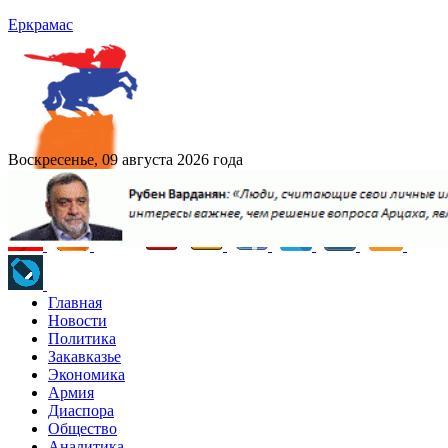
Еркрамас
Воскресенье, 09 августа 2026 года
Главная
Новости
Политика
Закавказье
Экономика
Армия
Диаспора
Общество
Аналитика