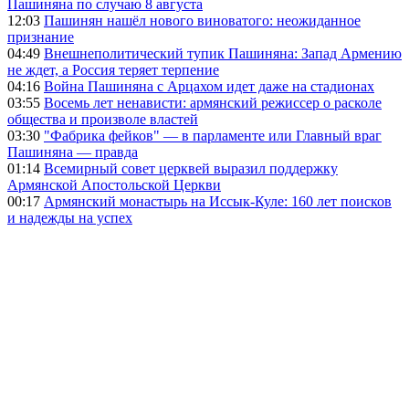
Пашиняна по случаю 8 августа
12:03
Пашинян нашёл нового виноватого: неожиданное
признание
04:49
Внешнеполитический тупик Пашиняна: Запад Армению
не ждет, а Россия теряет терпение
04:16
Война Пашиняна с Арцахом идет даже на стадионах
03:55
Восемь лет ненависти: армянский режиссер о расколе
общества и произволе властей
03:30
"Фабрика фейков" — в парламенте или Главный враг
Пашиняна — правда
01:14
Всемирный совет церквей выразил поддержку
Армянской Апостольской Церкви
00:17
Армянский монастырь на Иссык-Куле: 160 лет поисков
и надежды на успех