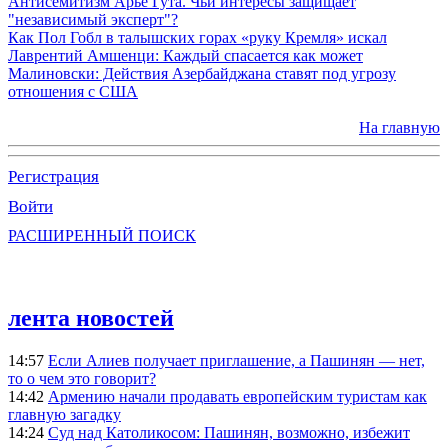
Антисемитизм Арье Гута. Чьи интересы защищает
"независимый эксперт"?
Как Пол Гобл в талышских горах «руку Кремля» искал
Лаврентий Амшенци: Каждый спасается как может
Малиновски: Действия Азербайджана ставят под угрозу
отношения с США
На главную
Регистрация
Войти
РАСШИРЕННЫЙ ПОИСК
лента новостей
14:57
Если Алиев получает приглашение, а Пашинян — нет,
то о чем это говорит?
14:42
Армению начали продавать европейским туристам как
главную загадку
14:24
Суд над Католикосом: Пашинян, возможно, избежит