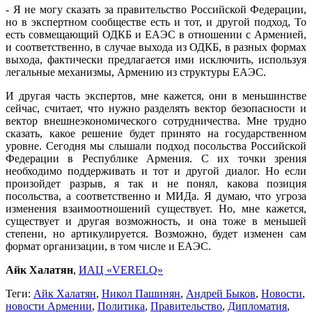
- Я не могу сказать за правительство Российской Федерации,
но в экспертном сообществе есть и тот, и другой подход, То
есть совмещающий ОДКБ и ЕАЭС в отношении с Арменией,
и соответственно, в случае выхода из ОДКБ, в разных формах
выхода, фактически предлагается ими исключить, используя
легальные механизмы, Армению из структуры ЕАЭС.
И другая часть экспертов, мне кажется, они в меньшинстве
сейчас, считает, что нужно разделять вектор безопасности и
вектор внешнеэкономического сотрудничества. Мне трудно
сказать, какое решение будет принято на государственном
уровне. Сегодня мы слышали подход посольства Российской
Федерации в Республике Армения. С их точки зрения
необходимо поддерживать и тот и другой диалог. Но если
произойдет разрыв, я так и не понял, какова позиция
посольства, а соответственно и МИДа. Я думаю, что угроза
изменения взаимоотношений существует. Но, мне кажется,
существует и другая возможность, и она тоже в меньшей
степени, но артикулируется. Возможно, будет изменен сам
формат организации, в том числе и ЕАЭС.
Айк Халатян
,
ИАЦ «VERELQ»
Теги:
Айк Халатян
,
Никол Пашинян
,
Андрей Быков
,
Новости
,
новости Армении
,
Политика
,
Правительство
,
Дипломатия
,