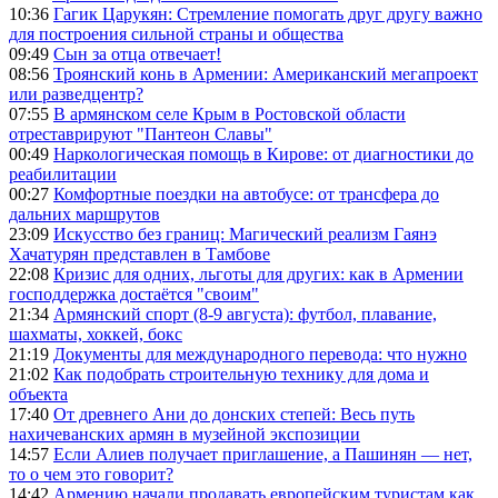
10:36
Гагик Царукян: Стремление помогать друг другу важно
для построения сильной страны и общества
09:49
Сын за отца отвечает!
08:56
Троянский конь в Армении: Американский мегапроект
или разведцентр?
07:55
В армянском селе Крым в Ростовской области
отреставрируют "Пантеон Славы"
00:49
Наркологическая помощь в Кирове: от диагностики до
реабилитации
00:27
Комфортные поездки на автобусе: от трансфера до
дальних маршрутов
23:09
Искусство без границ: Магический реализм Гаянэ
Хачатурян представлен в Тамбове
22:08
Кризис для одних, льготы для других: как в Армении
господдержка достаётся "своим"
21:34
Армянский спорт (8-9 августа): футбол, плавание,
шахматы, хоккей, бокс
21:19
Документы для международного перевода: что нужно
21:02
Как подобрать строительную технику для дома и
объекта
17:40
От древнего Ани до донских степей: Весь путь
нахичеванских армян в музейной экспозиции
14:57
Если Алиев получает приглашение, а Пашинян — нет,
то о чем это говорит?
14:42
Армению начали продавать европейским туристам как