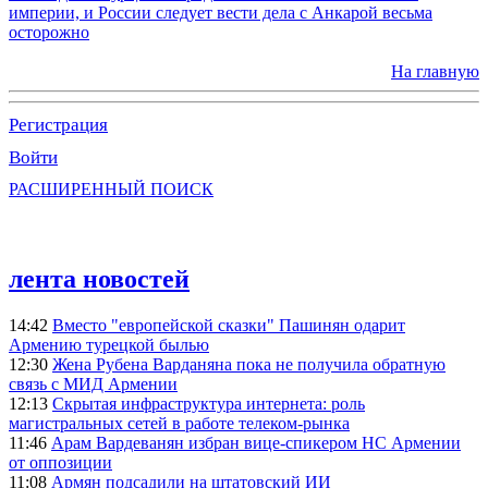
империи, и России следует вести дела с Анкарой весьма
осторожно
На главную
Регистрация
Войти
РАСШИРЕННЫЙ ПОИСК
лента новостей
14:42
Вместо "европейской сказки" Пашинян одарит
Армению турецкой былью
12:30
Жена Рубена Варданяна пока не получила обратную
связь с МИД Армении
12:13
Скрытая инфраструктура интернета: роль
магистральных сетей в работе телеком-рынка
11:46
Арам Вардеванян избран вице-спикером НС Армении
от оппозиции
11:08
Армян подсадили на штатовский ИИ