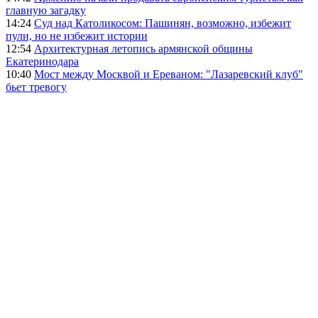
главную загадку
14:24
Суд над Католикосом: Пашинян, возможно, избежит
пули, но не избежит истории
12:54
Архитектурная летопись армянской общины
Екатеринодара
10:40
Мост между Москвой и Ереваном: "Лазаревский клуб"
бьет тревогу