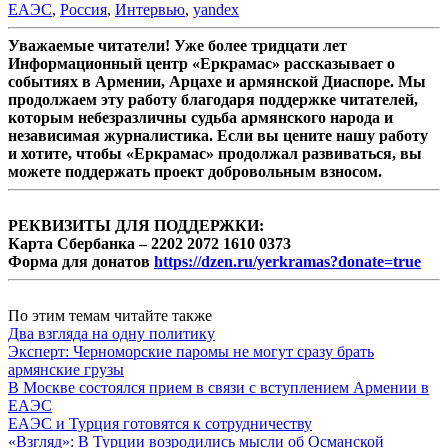
ЕАЭС
,
Россия
,
Интервью
,
yandex
Уважаемые читатели! Уже более тридцати лет
Информационный центр «Еркрамас» рассказывает о
событиях в Армении, Арцахе и армянской Диаспоре. Мы
продолжаем эту работу благодаря поддержке читателей,
которым небезразличны судьба армянского народа и
независимая журналистика. Если вы цените нашу работу
и хотите, чтобы «Еркрамас» продолжал развиваться, вы
можете поддержать проект добровольным взносом.
РЕКВИЗИТЫ ДЛЯ ПОДДЕРЖКИ:
Карта Сбербанка – 2202 2072 1610 0373
Форма для донатов
https://dzen.ru/yerkramas?donate=true
По этим темам читайте также
Два взгляда на одну политику
Эксперт: Черноморские паромы не могут сразу брать
армянские грузы
В Москве состоялся прием в связи с вступлением Армении в
ЕАЭС
ЕАЭС и Турция готовятся к сотрудничеству
«Взгляд»: В Турции возродились мысли об Османской