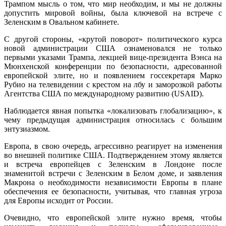
Трампом мысль о том, что мир необходим, и мы не должны
допустить мировой войны, была ключевой на встрече с
Зеленским в Овальном кабинете.
С другой стороны, «крутой поворот» политического курса
новой администрации США ознаменовался не только
первыми указами Трампа, лекцией вице-президента Вэнса на
Мюнхенской конференции по безопасности, адресованной
европейской элите, но и появлением госсекретаря Марко
Рубио на телевидении с крестом на лбу и заморозкой работы
Агентства США по международному развитию (USAID).
Наблюдается явная попытка «локализовать глобализацию», к
чему предыдущая администрация относилась с большим
энтузиазмом.
Европа, в свою очередь, агрессивно реагирует на изменения
во внешней политике США. Подтверждением этому является
и встреча европейцев с Зеленским в Лондоне после
знаменитой встречи с Зеленским в Белом доме, и заявления
Макрона о необходимости независимости Европы в плане
обеспечения ее безопасности, учитывая, что главная угроза
для Европы исходит от России.
Очевидно, что европейской элите нужно время, чтобы