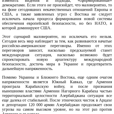
изменить видения и подходы, «сформированные»
демократами. Если этого не произойдет, что маловероятно, то
на фоне сегодняшних некачественных отношений Европы и
США, а также заявленных угроз с Востока не следует
исключать начала процесса формирования новой системы
обеспечения европейской безопасности, но без НАТО, в
которой доминируют США.
Этот сценарий маловероятен, но исключать его нельзя.
Сегодня весь мир наблюдает за тем, как развиваются начатые
российско-американские переговоры. Именно от этих
переговоров зависит, насколько предсказуемой станет
международная ситуация, насколько возможно будет
спроектировать новую архитектуру международной
безопасности, достичь мира в Украине и предотвратить
дальнейшую напряженность.
Помимо Украины и Ближнего Востока, еще одним очагом
напряженности является Южный Кавказ, где Армения
проиграла Карабахскую войну, и после признания
нынешними властями Армении Нагорного Карабаха частью
территориальной целостности Азербайджана ситуация все
еще далека от стабильной. После этнических чисток в Арцахе
и депортации 120 000 армян Азербайджан продолжает свои
угрозы на самом высоком уровне, но на этот раз против
Армении и ее народа.