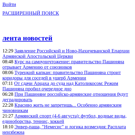
Войти
РАСШИРЕННЫЙ ПОИСК
лента новостей
12:29
Заявление Российской и Ново-Нахичеванской Епархии
Армянской Апостольской Церкви
08:48
Курс на самоуничтожение: правительство Пашиняна
отрывает Армению от союзников
08:06
Турецкий капкан: правительство Пашиняна строит
коридоры для соседей в ущерб Армении
07:11
От сдачи Арцаха до суда над Католикосом: Режим
Пашиняна пробил очередное дно
06:28
При Пашиняне российско-армянские отношения будут
деградировать
22:28
Красиво жить не запретишь... Особенно армянским
чиновникам
21:27
Армянский спорт (4-6 августа): футбол, водные виды,
единоборства, теннис, хоккей
18:10
Энвер-паша, "Немесис" и логика возмездия: Расплата
неизбежна