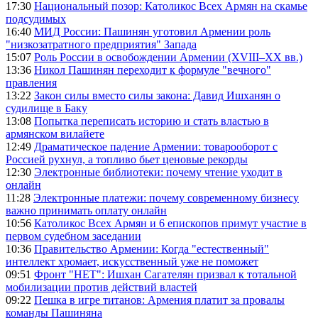
17:30
Национальный позор: Католикос Всех Армян на скамье
подсудимых
16:40
МИД России: Пашинян уготовил Армении роль
"низкозатратного предприятия" Запада
15:07
Роль России в освобождении Армении (XVIII–XX вв.)
13:36
Никол Пашинян переходит к формуле "вечного"
правления
13:22
Закон силы вместо силы закона: Давид Ишханян о
судилище в Баку
13:08
Попытка переписать историю и стать властью в
армянском вилайете
12:49
Драматическое падение Армении: товарооборот с
Россией рухнул, а топливо бьет ценовые рекорды
12:30
Электронные библиотеки: почему чтение уходит в
онлайн
11:28
Электронные платежи: почему современному бизнесу
важно принимать оплату онлайн
10:56
Католикос Всех Армян и 6 епископов примут участие в
первом судебном заседании
10:36
Правительство Армении: Когда "естественный"
интеллект хромает, искусственный уже не поможет
09:51
Фронт "НЕТ": Ишхан Сагателян призвал к тотальной
мобилизации против действий властей
09:22
Пешка в игре титанов: Армения платит за провалы
команды Пашиняна