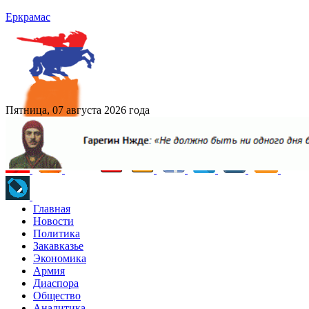
Еркрамас
Пятница, 07 августа 2026 года
Главная
Новости
Политика
Закавказье
Экономика
Армия
Диаспора
Общество
Аналитика