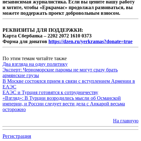
независимая журналистика. Если вы цените нашу работу
и хотите, чтобы «Еркрамас» продолжал развиваться, вы
можете поддержать проект добровольным взносом.
РЕКВИЗИТЫ ДЛЯ ПОДДЕРЖКИ:
Карта Сбербанка – 2202 2072 1610 0373
Форма для донатов
https://dzen.ru/yerkramas?donate=true
По этим темам читайте также
Два взгляда на одну политику
Эксперт: Черноморские паромы не могут сразу брать
армянские грузы
В Москве состоялся прием в связи с вступлением Армении в
ЕАЭС
ЕАЭС и Турция готовятся к сотрудничеству
«Взгляд»: В Турции возродились мысли об Османской
империи, и России следует вести дела с Анкарой весьма
осторожно
На главную
Регистрация