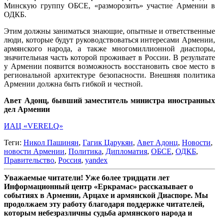
Минскую группу ОБСЕ, «разморозить» участие Армении в
ОДКБ.
Этим должны заниматься знающие, опытные и ответственные
люди, которые будут руководствоваться интересами Армении,
армянского народа, а также многомиллионной диаспоры,
значительная часть которой проживает в России. В результате
у Армении появится возможность восстановить свое место в
региональной архитектуре безопасности. Внешняя политика
Армении должна быть гибкой и честной.
Авет Адонц, бывший заместитель министра иностранных
дел Армении
ИАЦ «VERELQ»
Теги:
Никол Пашинян
,
Гагик Царукян
,
Авет Адонц
,
Новости
,
новости Армении
,
Политика
,
Дипломатия
,
ОБСЕ
,
ОДКБ
,
Правительство
,
Россия
,
yandex
Уважаемые читатели! Уже более тридцати лет
Информационный центр «Еркрамас» рассказывает о
событиях в Армении, Арцахе и армянской Диаспоре. Мы
продолжаем эту работу благодаря поддержке читателей,
которым небезразличны судьба армянского народа и