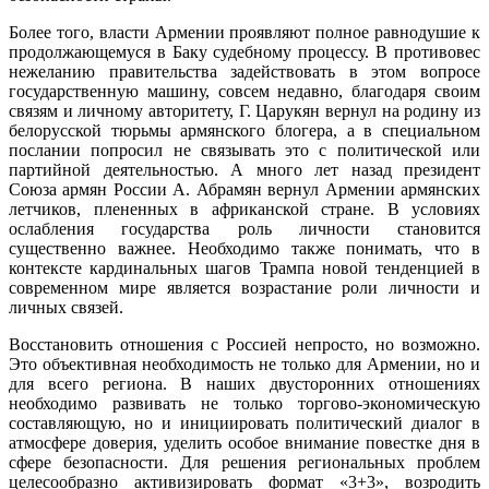
Более того, власти Армении проявляют полное равнодушие к
продолжающемуся в Баку судебному процессу. В противовес
нежеланию правительства задействовать в этом вопросе
государственную машину, совсем недавно, благодаря своим
связям и личному авторитету, Г. Царукян вернул на родину из
белорусской тюрьмы армянского блогера, а в специальном
послании попросил не связывать это с политической или
партийной деятельностью. А много лет назад президент
Союза армян России А. Абрамян вернул Армении армянских
летчиков, плененных в африканской стране. В условиях
ослабления государства роль личности становится
существенно важнее. Необходимо также понимать, что в
контексте кардинальных шагов Трампа новой тенденцией в
современном мире является возрастание роли личности и
личных связей.
Восстановить отношения с Россией непросто, но возможно.
Это объективная необходимость не только для Армении, но и
для всего региона. В наших двусторонних отношениях
необходимо развивать не только торгово-экономическую
составляющую, но и инициировать политический диалог в
атмосфере доверия, уделить особое внимание повестке дня в
сфере безопасности. Для решения региональных проблем
целесообразно активизировать формат «3+3», возродить