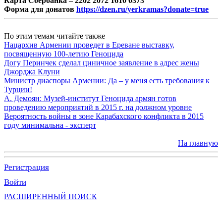
Карта Сбербанка – 2202 2072 1610 0373
Форма для донатов
https://dzen.ru/yerkramas?donate=true
По этим темам читайте также
Нацархив Армении проведет в Ереване выставку,
посвященную 100-летию Геноцида
Догу Перинчек сделал циничное заявление в адрес жены
Джорджа Клуни
Министр диаспоры Армении: Да – у меня есть требования к
Турции!
А. Демоян: Музей-институт Геноцида армян готов
проведению мероприятий в 2015 г. на должном уровне
Вероятность войны в зоне Карабахского конфликта в 2015
году минимальна - эксперт
На главную
Регистрация
Войти
РАСШИРЕННЫЙ ПОИСК