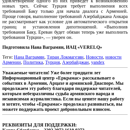
удовлетворение одного из них приведет к возникновению
новых трех. Сейчас Турция требует выполнения всех
требований Баку только для начала диалога с Арменией.
Проще говоря, выполнение требований Азербайджана Анкара
не рассматривает как условие для автоматического открытия
границ и установления дипотношений. «Выполнив
требования Баку, Ереван будет обязан теперь уже выполнить
требования Турции», — уверен он.
Подготовила Нана Ваграмян, ИАЦ «VERELQ»
Теги:
Нана Ваграмян
,
Тиран Локмагезян
,
Новости
,
новости
Армении
,
Политика
,
Турция
,
Азербайджан
,
yandex
Уважаемые читатели! Уже более тридцати лет
Информационный центр «Еркрамас» рассказывает о
событиях в Армении, Арцахе и армянской Диаспоре. Мы
продолжаем эту работу благодаря поддержке читателей,
которым небезразличны судьба армянского народа и
независимая журналистика. Если вы цените нашу работу
и хотите, чтобы «Еркрамас» продолжал развиваться, вы
можете поддержать проект добровольным взносом.
РЕКВИЗИТЫ ДЛЯ ПОДДЕРЖКИ: