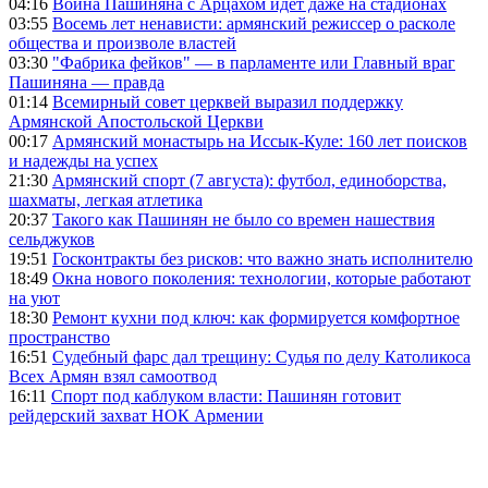
04:16
Война Пашиняна с Арцахом идет даже на стадионах
03:55
Восемь лет ненависти: армянский режиссер о расколе
общества и произволе властей
03:30
"Фабрика фейков" — в парламенте или Главный враг
Пашиняна — правда
01:14
Всемирный совет церквей выразил поддержку
Армянской Апостольской Церкви
00:17
Армянский монастырь на Иссык-Куле: 160 лет поисков
и надежды на успех
21:30
Армянский спорт (7 августа): футбол, единоборства,
шахматы, легкая атлетика
20:37
Такого как Пашинян не было со времен нашествия
сельджуков
19:51
Госконтракты без рисков: что важно знать исполнителю
18:49
Окна нового поколения: технологии, которые работают
на уют
18:30
Ремонт кухни под ключ: как формируется комфортное
пространство
16:51
Судебный фарс дал трещину: Судья по делу Католикоса
Всех Армян взял самоотвод
16:11
Спорт под каблуком власти: Пашинян готовит
рейдерский захват НОК Армении