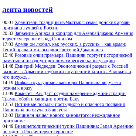
лента новостей
00:01
Хранители традиций из Чалтыря: семья донских армян
признана лучшей в России
20:33
Забвение Арцаха и коридор для Азербайджана: Армения
теряет суверенитет над Сюником
17:03
Армян он любил, как русских, а русских – как армян:
Гений права и милосердия Григорий Джаншиев
15:40
Розовые очки премьера: Пашинян торгует исторической
памятью и празднует дипломатическую капитуляцию
14:48
Дмитрий Медведев: Экономический разрыв с Россией
вызовет в Армении глубокий внутренний кризис. А может, и
что похуже…
14:19
Инфраструктурные авантюры Пашиняна ведут его
режим к краху
13:09
Комитет "Ай Дат" осудил намерение администрации
Трампа обойти санкции против Баку
12:53
Истинные посылы постыдного и опасного послания
Пашиняна по случаю 8 августа
12:03
Пашинян нашёл нового виноватого: неожиданное
признание
04:49
Внешнеполитический тупик Пашиняна: Запад Армению
не ждет, а Россия теряет терпение