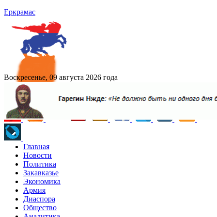
Еркрамас
Воскресенье, 09 августа 2026 года
Главная
Новости
Политика
Закавказье
Экономика
Армия
Диаспора
Общество
Аналитика