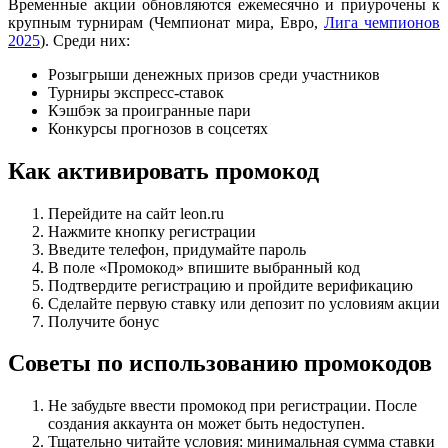
Временные акции обновляются ежемесячно и приурочены к
крупным турнирам (Чемпионат мира, Евро,
Лига чемпионов
2025
). Среди них:
Розыгрыши денежных призов среди участников
Турниры экспресс-ставок
Кэшбэк за проигранные пари
Конкурсы прогнозов в соцсетях
Как активировать промокод
Перейдите на сайт leon.ru
Нажмите кнопку регистрации
Введите телефон, придумайте пароль
В поле «Промокод» впишите выбранный код
Подтвердите регистрацию и пройдите верификацию
Сделайте первую ставку или депозит по условиям акции
Получите бонус
Советы по использованию промокодов
Не забудьте ввести промокод при регистрации. После
создания аккаунта он может быть недоступен.
Тщательно читайте условия: минимальная сумма ставки