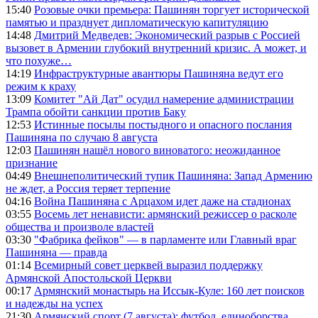
15:40
Розовые очки премьера: Пашинян торгует исторической
памятью и празднует дипломатическую капитуляцию
14:48
Дмитрий Медведев: Экономический разрыв с Россией
вызовет в Армении глубокий внутренний кризис. А может, и
что похуже…
14:19
Инфраструктурные авантюры Пашиняна ведут его
режим к краху
13:09
Комитет "Ай Дат" осудил намерение администрации
Трампа обойти санкции против Баку
12:53
Истинные посылы постыдного и опасного послания
Пашиняна по случаю 8 августа
12:03
Пашинян нашёл нового виноватого: неожиданное
признание
04:49
Внешнеполитический тупик Пашиняна: Запад Армению
не ждет, а Россия теряет терпение
04:16
Война Пашиняна с Арцахом идет даже на стадионах
03:55
Восемь лет ненависти: армянский режиссер о расколе
общества и произволе властей
03:30
"Фабрика фейков" — в парламенте или Главный враг
Пашиняна — правда
01:14
Всемирный совет церквей выразил поддержку
Армянской Апостольской Церкви
00:17
Армянский монастырь на Иссык-Куле: 160 лет поисков
и надежды на успех
21:30
Армянский спорт (7 августа): футбол, единоборства,