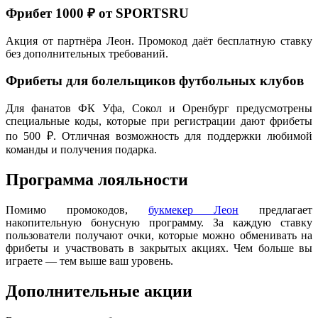
Фрибет 1000 ₽ от SPORTSRU
Акция от партнёра Леон. Промокод даёт бесплатную ставку
без дополнительных требований.
Фрибеты для болельщиков футбольных клубов
Для фанатов ФК Уфа, Сокол и Оренбург предусмотрены
специальные коды, которые при регистрации дают фрибеты
по 500 ₽. Отличная возможность для поддержки любимой
команды и получения подарка.
Программа лояльности
Помимо промокодов,
букмекер Леон
предлагает
накопительную бонусную программу. За каждую ставку
пользователи получают очки, которые можно обменивать на
фрибеты и участвовать в закрытых акциях. Чем больше вы
играете — тем выше ваш уровень.
Дополнительные акции