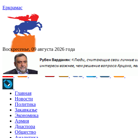
Еркрамас
Воскресенье, 09 августа 2026 года
Главная
Новости
Политика
Закавказье
Экономика
Армия
Диаспора
Общество
Аналитика