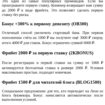
Это один из самых популярных промокодов. Если вы
проигрываете первую ставку, букмекер возвращает вам сумму
до 2000 ₽ в виде фрибета. Это позволяет сделать первую
ставку без риска.
Бонус +300% к первому депозиту (OB300)
Отличный способ увеличить стартовый банк. При первом
пополнении счёта на 1000 ₽ вы получите ещё 3000 ₽ сверху,
итого 4000 ₽ для ставок. Бонус ограничен суммой 6000 ₽.
Фрибет 2000 ₽ за первую ставку (2KBONUS)
После регистрации и первой ставки на сумму от 1000 ₽
активируется бесплатная ставка в размере 2000 ₽. Условия
максимально простые, подходит новичкам.
Фрибет 1500 ₽ для читателей блога (BLOG1500)
Специальное предложение для тех, кто переходит на Леон из
блога букмекера. Бонус начисляется автоматически после
выполнения условий.