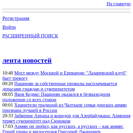
На главную
Регистрация
Войти
РАСШИРЕННЫЙ ПОИСК
лента новостей
10:40
Мост между Москвой и Ереваном: "Лазаревский клуб"
бьет тревогу
09:20
Пашинян за собственные провалы расплачивается
деньгами граждан и суверенитетом
08:05
Яков Кедми: Пашинян оказался в безвыходном
положении со всех сторон
00:01
Хранители традиций из Чалтыря: семья донских армян
признана лучшей в России
20:33
Забвение Арцаха и коридор для Азербайджана: Армения
теряет суверенитет над Сюником
17:03
Армян он любил, как русских, а русских – как армян:
Гений права и милосердия Григорий Джаншиев