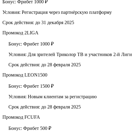
Бонус: Фрибет 1000 ₽
Условия: Регистрация через партнёрскую платформу
Срок действия: до 31 декабря 2025
Промокод 2LIGA
Бонус: Фрибет 1000 ₽
Условия: Для зрителей Триколор ТВ и участников 2-й Лиги
Срок действия: до 28 февраля 2025
Промокод LEON1500
Бонус: Фрибет 1500 ₽
Условия: Новым клиентам за регистрацию
Срок действия: до 28 февраля 2025
Промокод FCUFA
Бонус: Фрибет 500 ₽