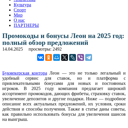
Культура
Спорт
Мир
О нас
ПАРТНЕРЫ
Промокоды и бонусы Леон на 2025 год:
полный обзор предложений
14.04.2025
просмотры: 2492
Букмекерская контора
Леон — это не только легальный и
удобный сервис для ставок, но и платформа с
привлекательными бонусами для новых и постоянных
игроков. В 2025 году компания предлагает широкий
ассортимент промокодов, дающих фрибеты, страховку ставок,
увеличение депозитов и другие подарки. Ниже — подробное
описание всех актуальных предложений, их условия, сроки
действия и способы получения. Также в статье даны советы,
как правильно использовать бонусы для увеличения шансов
на выигрыш.