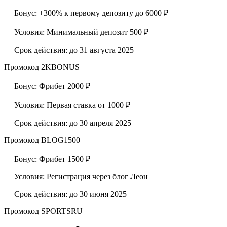
Бонус: +300% к первому депозиту до 6000 ₽
Условия: Минимальный депозит 500 ₽
Срок действия: до 31 августа 2025
Промокод 2KBONUS
Бонус: Фрибет 2000 ₽
Условия: Первая ставка от 1000 ₽
Срок действия: до 30 апреля 2025
Промокод BLOG1500
Бонус: Фрибет 1500 ₽
Условия: Регистрация через блог Леон
Срок действия: до 30 июня 2025
Промокод SPORTSRU