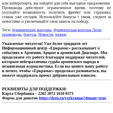
или киберспорта, вы найдёте для себя выгодное предложение.
Промокоды действуют ограниченное время, поэтому не
упускайте возможность получить фрибет или страховку
ставок уже сегодня. Используйте бонусы с умом, следите за
новостями и увеличивайте свои шансы на победу.
Теги:
букмекерские конторы
,
букмекерская контора Леон
,
промокоды
,
бонусы
,
Новости
,
разное
Уважаемые читатели! Уже более тридцати лет
Информационный центр «Еркрамас» рассказывает о
событиях в Армении, Арцахе и армянской Диаспоре. Мы
продолжаем эту работу благодаря поддержке читателей,
которым небезразличны судьба армянского народа и
независимая журналистика. Если вы цените нашу работу
и хотите, чтобы «Еркрамас» продолжал развиваться, вы
можете поддержать проект добровольным взносом.
РЕКВИЗИТЫ ДЛЯ ПОДДЕРЖКИ:
Карта Сбербанка – 2202 2072 1610 0373
Форма для донатов
https://dzen.ru/yerkramas?donate=true