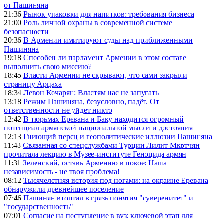
от Пашиняна
21:36
Рынок упаковки для напитков: требования бизнеса
21:00
Роль личной охраны в современной системе
безопасности
20:36
В Армении имитируют суды над приближенными
Пашиняна
19:18
Способен ли парламент Армении в этом составе
выполнить свою миссию?
18:45
Власти Армении не скрывают, что сами закрыли
страницу Арцаха
18:34
Левон Кочарян: Властям нас не запугать
13:18
Режим Пашиняна, безусловно, падёт. От
ответственности не уйдет никто
12:42
В тюрьмах Еревана и Баку находится огромный
потенциал армянской национальной мысли и достояния
12:13
Гниющий перец и геополитические иллюзии Пашиняна
11:48
Связанная со спецслужбами Турции Лилит Мкртчян
прочитала лекцию в Музее-институте Геноцида армян
11:31
Зеленский, оставь Армению в покое: Наша
независимость - не твоя проблема!
08:12
Тысячелетняя история под ногами: на окраине Еревана
обнаружили древнейшее поселение
07:46
Пашинян втоптал в грязь понятия "суверенитет" и
"государственность"
07:01
Согласие на поступление в вуз: ключевой этап для