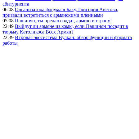
абитуриента
06:08
Организатора форума в Баку, Григория Аветова,
призвали встретиться с армянскими пленными
05:08
Пашинян, ты предал солдат, армию и страну!
22:49
Выйдут ли армяне из комы, если Пашинян посадит в
тюрьму Католикоса Всех Армян?
22:39
Игровая экосистема Вулкан: обзор функций и формата
работы