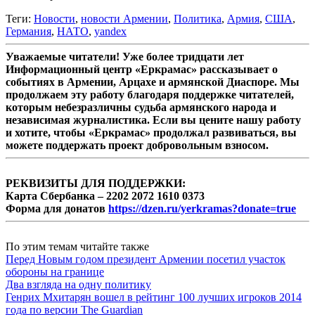
Теги:
Новости
,
новости Армении
,
Политика
,
Армия
,
США
,
Германия
,
НАТО
,
yandex
Уважаемые читатели! Уже более тридцати лет
Информационный центр «Еркрамас» рассказывает о
событиях в Армении, Арцахе и армянской Диаспоре. Мы
продолжаем эту работу благодаря поддержке читателей,
которым небезразличны судьба армянского народа и
независимая журналистика. Если вы цените нашу работу
и хотите, чтобы «Еркрамас» продолжал развиваться, вы
можете поддержать проект добровольным взносом.
РЕКВИЗИТЫ ДЛЯ ПОДДЕРЖКИ:
Карта Сбербанка – 2202 2072 1610 0373
Форма для донатов
https://dzen.ru/yerkramas?donate=true
По этим темам читайте также
Перед Новым годом президент Армении посетил участок
обороны на границе
Два взгляда на одну политику
Генрих Мхитарян вошел в рейтинг 100 лучших игроков 2014
года по версии The Guardian