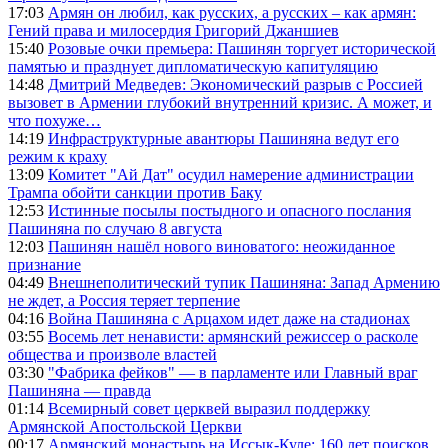
17:03
Армян он любил, как русских, а русских – как армян:
Гений права и милосердия Григорий Джаншиев
15:40
Розовые очки премьера: Пашинян торгует исторической
памятью и празднует дипломатическую капитуляцию
14:48
Дмитрий Медведев: Экономический разрыв с Россией
вызовет в Армении глубокий внутренний кризис. А может, и
что похуже…
14:19
Инфраструктурные авантюры Пашиняна ведут его
режим к краху
13:09
Комитет "Ай Дат" осудил намерение администрации
Трампа обойти санкции против Баку
12:53
Истинные посылы постыдного и опасного послания
Пашиняна по случаю 8 августа
12:03
Пашинян нашёл нового виноватого: неожиданное
признание
04:49
Внешнеполитический тупик Пашиняна: Запад Армению
не ждет, а Россия теряет терпение
04:16
Война Пашиняна с Арцахом идет даже на стадионах
03:55
Восемь лет ненависти: армянский режиссер о расколе
общества и произволе властей
03:30
"Фабрика фейков" — в парламенте или Главный враг
Пашиняна — правда
01:14
Всемирный совет церквей выразил поддержку
Армянской Апостольской Церкви
00:17
Армянский монастырь на Иссык-Куле: 160 лет поисков