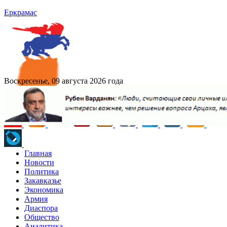
Еркрамас
Воскресенье, 09 августа 2026 года
Главная
Новости
Политика
Закавказье
Экономика
Армия
Диаспора
Общество
Аналитика