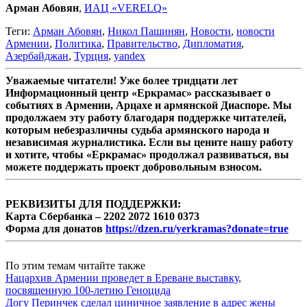
Арман Абовян
,
ИАЦ «VERELQ»
Теги:
Арман Абовян
,
Никол Пашинян
,
Новости
,
новости
Армении
,
Политика
,
Правительство
,
Дипломатия
,
Азербайджан
,
Турция
,
yandex
Уважаемые читатели! Уже более тридцати лет
Информационный центр «Еркрамас» рассказывает о
событиях в Армении, Арцахе и армянской Диаспоре. Мы
продолжаем эту работу благодаря поддержке читателей,
которым небезразличны судьба армянского народа и
независимая журналистика. Если вы цените нашу работу
и хотите, чтобы «Еркрамас» продолжал развиваться, вы
можете поддержать проект добровольным взносом.
РЕКВИЗИТЫ ДЛЯ ПОДДЕРЖКИ:
Карта Сбербанка – 2202 2072 1610 0373
Форма для донатов
https://dzen.ru/yerkramas?donate=true
По этим темам читайте также
Нацархив Армении проведет в Ереване выставку,
посвященную 100-летию Геноцида
Догу Перинчек сделал циничное заявление в адрес жены