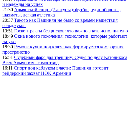
и надежды на успех
21:30
Армянский спорт (7 августа): футбол, единоборства,
шахматы, легкая атлетика
20:37
Такого как Пашинян не было со времен нашествия
сельджуков
19:51
Госконтракты без рисков: что важно знать исполнителю
18:49
Окна нового поколения: технологии, которые работают
на уют
18:30
Ремонт кухни под ключ: как формируется комфортное
пространство
16:51
Судебный фарс дал трещину: Судья по делу Католикоса
Всех Армян взял самоотвод
16:11
Спорт под каблуком власти: Пашинян готовит
рейдерский захват НОК Армении