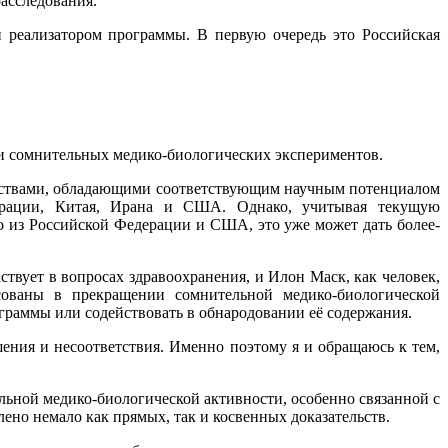
асследования.
и реализатором программы. В первую очередь это Российская
и сомнительных медико-биологических экспериментов.
дарствами, обладающими соответствующим научным потенциалом
ерации, Китая, Ирана и США. Однако, учитывая текущую
о из Российской Федерации и США, это уже может дать более-
вует в вопросах здравоохранения, и Илон Маск, как человек,
есованы в прекращении сомнительной медико-биологической
граммы или содействовать в обнародовании её содержания.
ния и несоответствия. Именно поэтому я и обращаюсь к тем,
ьной медико-биологической активности, особенно связанной с
но немало как прямых, так и косвенных доказательств.