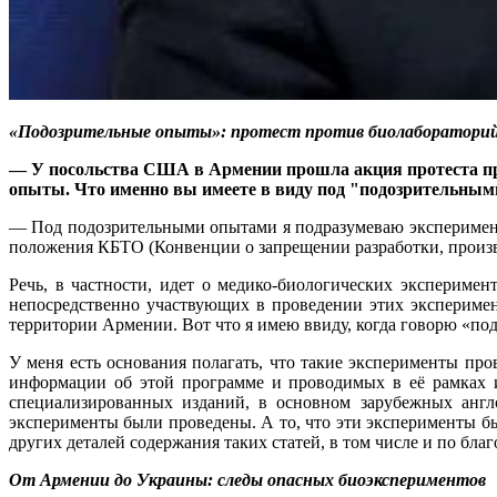
«Подозрительные опыты»: протест против биолаборатори
— У посольства США в Армении прошла акция протеста про
опыты. Что именно вы имеете в виду под "подозрительны
— Под подозрительными опытами я подразумеваю эксперимент
положения КБТО (Конвенции о запрещении разработки, произво
Речь, в частности, идет о медико-биологических эксперимен
непосредственно участвующих в проведении этих эксперимен
территории Армении. Вот что я имею ввиду, когда говорю «по
У меня есть основания полагать, что такие эксперименты п
информации об этой программе и проводимых в её рамках и
специализированных изданий, в основном зарубежных англ
эксперименты были проведены. А то, что эти эксперименты 
других деталей содержания таких статей, в том числе и по бл
От Армении до Украины: следы опасных биоэкспериментов