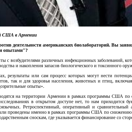
й США в Армении
тив деятельности американских биолабораторий. Вы заяви
ми опытами"?
ы с возбудителями различных инфекционных заболеваний, кото
дства и накопления запасов биологического и токсинного оружи
тах, результаты или сам процесс которых могут нести потенциа
тов, так и для здоровья населения, животных и птиц, включая
дозрительные опыты».
роводятся на территории Армении в рамках программы США по 
сследованиях в открытом доступе нет, то нам приходится бу
оязычных. Ретроспективный, оперативный и сравнительный а
были проведены именно в рамках программы США по снижению би
агодарственным сноскам, где указывается финансирование со сто