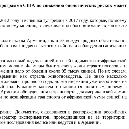
о программа США по снижению биологических рисков может
012 году и вспышка туляремии в 2017 году, которые, по моему
по моему мнению, заслуживают особого внимания в контексте
одательства Армении, так и её международных обязательств .
бенно важно для сельского хозяйства и соблюдения санитарных
тся массовый падеж свиней по всей видимости от африканской
том молчит. Фермеры бьют тревогу - они теряют поголовье и
рмении пало от болезни около 85 тысяч свиней. По их словам,
Армении как отрасль животноводства. Не знаю насколько
головья с прошлого года, но эта инфекция уже энзоотична на
й год. В данном контексте становится понятным, почему в
 Армении оборудования и транспорта для американской армии
и по дезинфекции транспорта от африканской чумы свиней на
аине. Документы, оказавшиеся в распоряжении российских
арактер экспериментов, проводившихся на её территории.
ные исследования велись или ведутся и в Армении.