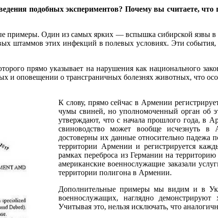
оведения подобных экспериментов? Почему вы считаете, чт
е примеры. Один из самых ярких — вспышка сибирской язвы в 2
вых штаммов этих инфекций в полевых условиях. Эти события, 
оторого прямо указывает на нарушения как национального закон
тных и оповещении о трансграничных болезнях животных, что осо
К слову, прямо сейчас в Армении регистрируе
чумы свиней, но уполномоченный орган об э
утверждают, что с начала прошлого года, в А
свиноводство может вообще исчезнуть в 
достоверны их данные относительно падежа по
территории Армении и регистрируется кажды
рамках переброса из Германии на территорию
американские военнослужащие заказали услуг
территории полигона в Армении.
Дополнительные примеры мы видим и в Укр
военнослужащих, наглядно демонстрируют х
Учитывая это, нельзя исключать, что аналогич