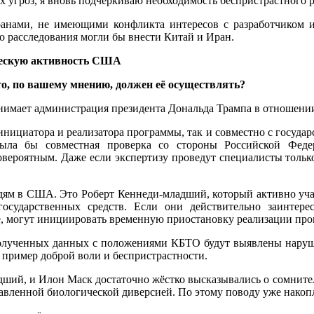
угроз, я вновь подчёркиваю необходимость беспристрастного р
транами, не имеющими конфликта интересов с разработчиком 
о расследования могли бы внести Китай и Иран.
ическую активность США
, по вашему мнению, должен её осуществлять?
нимает администрация президента Дональда Трампа в отношени
инициатора и реализатора программы, так и совместно с госу
ыла бы совместная проверка со стороны Российской Фед
овероятным. Даже если экспертизу проведут специалисты тольк
ям в США. Это Роберт Кеннеди-младший, который активно участ
осударственных средств. Если они действительно заинтер
е, могут инициировать временную приостановку реализации про
полученных данных с положениями КБТО будут выявлены наруше
 пример доброй воли и беспристрастности.
дший, и Илон Маск достаточно жёстко высказывались о сомнител
вленной биологической диверсией. По этому поводу уже накопле