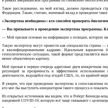
в рамках американской программы по снижению биологических 
Такое расследование, на мой взгляд, должно проводиться с
Федерация. Также, считаю, значимый вклад в проведение таког
«Экспертиза необходима»: кто способен проверить биолог
— Вы призываете к проведению экспертизы программы. Кто
— Мой призыв основан на информации о позиции, которую за
Такую экспертизу могут провести как специалисты страны — 
и квалифицированными кадрами. Идеальным вариантом б
геополитическую ситуацию, такой формат представляется мал
менее объективную картину.
Мой призыв в первую очередь адресован двум конкретным люд
ратующий за прозрачность и эффективное использование г
деятельности, ведущейся под эгидой США, то, по крайней мер
Я уверен, что при проведении экспертизы и сопоставлении 
кто мог бы выступить инициатором такого процесса и показать
Из открытых источников мы видим, что и Роберт Кеннеди-мла
пандемией COVID-19, которую всё чаще связывают с целенапра