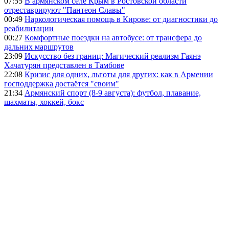
07:55
В армянском селе Крым в Ростовской области
отреставрируют "Пантеон Славы"
00:49
Наркологическая помощь в Кирове: от диагностики до
реабилитации
00:27
Комфортные поездки на автобусе: от трансфера до
дальних маршрутов
23:09
Искусство без границ: Магический реализм Гаянэ
Хачатурян представлен в Тамбове
22:08
Кризис для одних, льготы для других: как в Армении
господдержка достаётся "своим"
21:34
Армянский спорт (8-9 августа): футбол, плавание,
шахматы, хоккей, бокс