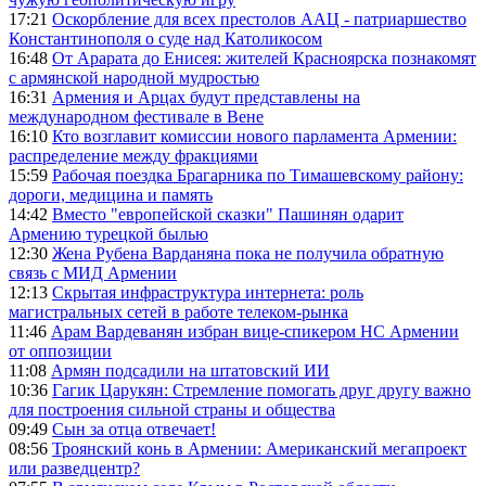
17:21
Оскорбление для всех престолов ААЦ - патриаршество
Константинополя о суде над Католикосом
16:48
От Арарата до Енисея: жителей Красноярска познакомят
с армянской народной мудростью
16:31
Армения и Арцах будут представлены на
международном фестивале в Вене
16:10
Кто возглавит комиссии нового парламента Армении:
распределение между фракциями
15:59
Рабочая поездка Брагарника по Тимашевскому району:
дороги, медицина и память
14:42
Вместо "европейской сказки" Пашинян одарит
Армению турецкой былью
12:30
Жена Рубена Варданяна пока не получила обратную
связь с МИД Армении
12:13
Скрытая инфраструктура интернета: роль
магистральных сетей в работе телеком-рынка
11:46
Арам Вардеванян избран вице-спикером НС Армении
от оппозиции
11:08
Армян подсадили на штатовский ИИ
10:36
Гагик Царукян: Стремление помогать друг другу важно
для построения сильной страны и общества
09:49
Сын за отца отвечает!
08:56
Троянский конь в Армении: Американский мегапроект
или разведцентр?