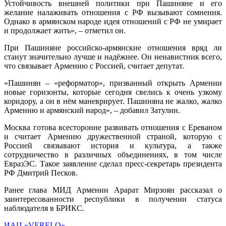
Устойчивость внешней политики при Пашиняне и его
желание налаживать отношения с РФ вызывают сомнения.
Однако в армянском народе идея отношений с РФ не умирает
и продолжает жить», – отметил он.
При Пашиняне российско-армянские отношения вряд ли
станут значительно лучше и надёжнее. Он ненавистник всего,
что связывает Армению с Россией, считает депутат.
«Пашинян – «реформатор», призванный открыть Армении
новые горизонты, которые сегодня свелись к очень узкому
коридору, а он в нём маневрирует. Пашиняна не жалко, жалко
Армению и армянский народ», – добавил Затулин.
Москва готова всесторонне развивать отношения с Ереваном
и считает Армению дружественной страной, которую с
Россией связывают история и культура, а также
сотрудничество в различных объединениях, в том числе
ЕвразЭС. Такое заявление сделал пресс-секретарь президента
РФ Дмитрий Песков.
Ранее глава МИД Армении Арарат Мирзоян рассказал о
заинтересованности республики в получении статуса
наблюдателя в БРИКС.
ИАЦ «VERELQ»