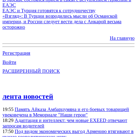
ЕАЭС
ЕАЭС и Турция готовятся к сотрудничеству
«Взгляд»: В Турции возродились мысли об Османской
империи, и России следует вести дела с Анкарой весьма
осторожно
На главную
Регистрация
Войти
РАСШИРЕННЫЙ ПОИСК
лента новостей
19:55
Память Айказа Амбарцумяна и его боевых товарищей
увековечена в Мемориале "Наши герои"
18:29
Адаптация и интеллект: чем новые EXEED отвечают
запросам водителей
17:50
Под видом экономических выгод Армению втягивают в
чужую геополитическую игру