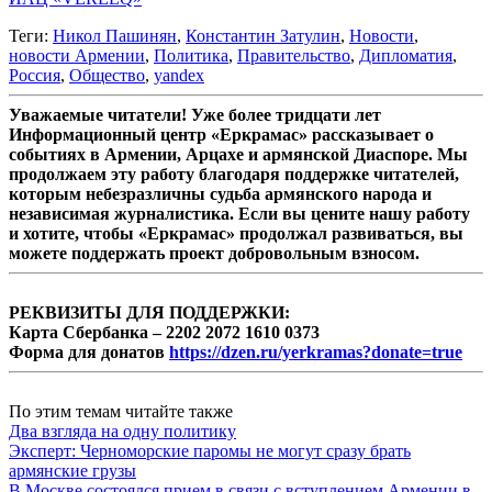
Теги:
Никол Пашинян
,
Константин Затулин
,
Новости
,
новости Армении
,
Политика
,
Правительство
,
Дипломатия
,
Россия
,
Общество
,
yandex
Уважаемые читатели! Уже более тридцати лет
Информационный центр «Еркрамас» рассказывает о
событиях в Армении, Арцахе и армянской Диаспоре. Мы
продолжаем эту работу благодаря поддержке читателей,
которым небезразличны судьба армянского народа и
независимая журналистика. Если вы цените нашу работу
и хотите, чтобы «Еркрамас» продолжал развиваться, вы
можете поддержать проект добровольным взносом.
РЕКВИЗИТЫ ДЛЯ ПОДДЕРЖКИ:
Карта Сбербанка – 2202 2072 1610 0373
Форма для донатов
https://dzen.ru/yerkramas?donate=true
По этим темам читайте также
Два взгляда на одну политику
Эксперт: Черноморские паромы не могут сразу брать
армянские грузы
В Москве состоялся прием в связи с вступлением Армении в