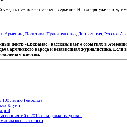
бсуждать немножко не очень серьезно. Не говоря уже о том, име
ти Армении
,
Политика
,
Правительство
,
Дипломатия
,
Россия
,
Арц
ный центр «Еркрамас» рассказывает о событиях в Армении,
дьба армянского народа и независимая журналистика. Если в
ровольным взносом.
ю 100-летию Геноцида
рджа Клуни
рции!
мероприятий в 2015 г. на должном уровне
 минимальна - эксперт