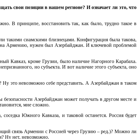
ать свои позиции в нашем регионе? И означает ли это, что
жно. В принципе, восстановить так, как было, трудно такое в
были такими сиамскими близнецами. Конфигурация была такова,
ом на Армению, нужен был Азербайджан. И ключевой проблемой
ый Кавказ, кроме Грузии, было наличие Нагорного Карабаха.
епризнанного, но субъекта. И вот наличие этого субъекта, оно
у? Ну это невозможно себе представить. А Азербайджан в таком
рмы безопасности Азербайджан может получать в другом месте и
тановится, мне сложно.
а, соседка Южного Кавказа, и таковой останется. Россия будет
ющий связь Армении с Россией через Грузию – ред.)? Можно ли
? Ну нет, невозможно.