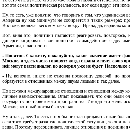
вот эта самая политическая реальность, вот если вдруг эти изм
Ну, то есть, уже понятно, что говорить о том, что украинская
Америка ну как минимум не собирается в таких размерах пр
Востоке, включая весь комплекс вокруг Ирана, да, израильско-
Вот, видя это, политики пытаются реагировать, повторюсь,
диверсифицировать свои попытки взаимодействия с другими
Армении, в частности.
- Понятно. Скажите, пожалуйста, какое значение имеет фа
Москве, и здесь часто говорят: когда страна меняет свою о
ней могут вести диалог, но доверия уже не будет. Насколько
- Ну, конечно, никто не отменял пословицу доверяй, но пр
образуется в отношениях между двумя людьми и так далее.
Но все-таки международные отношения и отношения между ко
личные взаимоотношения. Опыт показывает, что они были оч
государств постсоветского пространства. Иногда это меняло
Москве, который потом был утерян.
Ну и так далее. То есть вот я бы не стал придавать такое б
если того требует развитие политической ситуации, то они п
вещи. Поэтому переоценивать личные отношения и позиции я б