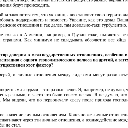
енения будут происходить.
 война закончится тем, что украинцы восстановят свою территори
обовать поддерживать и помогать Украине, как это делал Ваши
иранские отношения и так далее, там довольно-таки турбулентно.
 не только в Армении, например, в Грузии тоже, пытаются реа
 странами. Как минимум не складывать абсолютно все яйца в 
ктор доверия в межгосударственных отношениях, особенно в
риентацию с одного геополитического полюса на другой, а за
 существенен этот фактор?
оверяй, и личные отношения между лидерами могут развиваться
нкретными людьми – это разные вещи. Я, например, не думаю, 
ень разными, и часто это было совсем не так. Я не думаю, ч
сь. Мы видели, что по первоначалу, сразу после прихода госпо
ольшое значение личным отношениям. Конечно же личные отношени
ерешагивают через эти личные отношения, а взаимодействие меж
ы не стал.