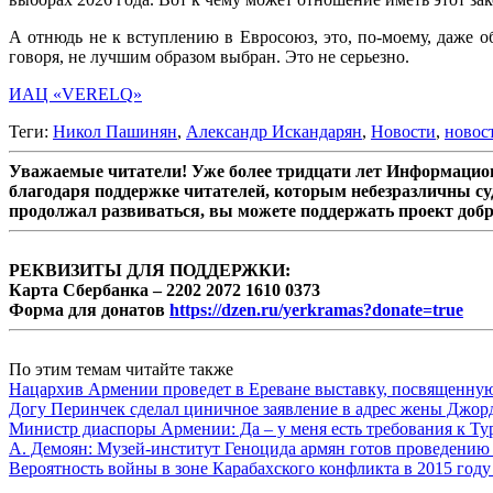
А отнюдь не к вступлению в Евросоюз, это, по-моему, даже о
говоря, не лучшим образом выбран. Это не серьезно.
ИАЦ «VERELQ»
Теги:
Никол Пашинян
,
Александр Искандарян
,
Новости
,
новос
Уважаемые читатели! Уже более тридцати лет Информацион
благодаря поддержке читателей, которым небезразличны су
продолжал развиваться, вы можете поддержать проект доб
РЕКВИЗИТЫ ДЛЯ ПОДДЕРЖКИ:
Карта Сбербанка – 2202 2072 1610 0373
Форма для донатов
https://dzen.ru/yerkramas?donate=true
По этим темам читайте также
Нацархив Армении проведет в Ереване выставку, посвященну
Догу Перинчек сделал циничное заявление в адрес жены Джо
Министр диаспоры Армении: Да – у меня есть требования к Ту
А. Демоян: Музей-институт Геноцида армян готов проведению 
Вероятность войны в зоне Карабахского конфликта в 2015 году