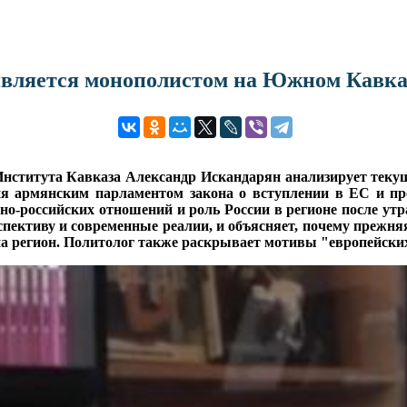
 является монополистом на Южном Кавка
нститута Кавказа Александр Искандарян анализирует теку
я армянским парламентом закона о вступлении в ЕС и п
но-российских отношений и роль России в регионе после ут
рспективу и современные реалии, и объясняет, почему прежня
е на регион. Политолог также раскрывает мотивы "европейск