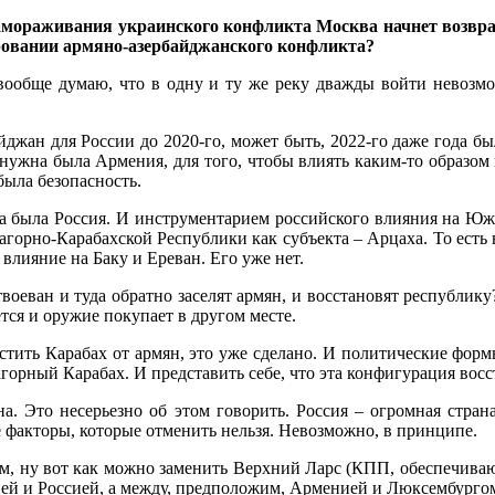
амораживания украинского конфликта Москва начнет возвращ
ровании армяно-азербайджанского конфликта?
 вообще думаю, что в одну и ту же реку дважды войти невозмо
йджан для России до 2020-го, может быть, 2022-го даже года 
н, нужна была Армения, для того, чтобы влиять каким-то образ
была безопасность.
а была Россия. И инструментарием российского влияния на Южн
горно-Карабахской Республики как субъекта – Арцаха. То есть н
влияние на Баку и Ереван. Его уже нет.
твоеван и туда обратно заселят армян, и восстановят республик
тся и оружие покупает в другом месте.
чистить Карабах от армян, это уже сделано. И политические фо
агорный Карабах. И представить себе, что эта конфигурация восс
на. Это несерьезно об этом говорить. Россия – огромная стран
е факторы, которые отменить нельзя. Невозможно, в принципе.
сем, ну вот как можно заменить Верхний Ларс (КПП, обеспечива
ей и Россией, а между, предположим, Арменией и Люксембургом