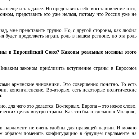
-то еще и так далее. Но представить себе восстановление того,
ком, представить это уже нельзя, потому что Россия уже не
зад, мне представить трудно. Но, с другой стороны, как любил
ия будет продолжать играть роль в нашем регионе, но эта роль
траны в Европейский Союз? Каковы реальные мотивы этого
Никаким законом приблизить вступление страны в Евросоюз
 сами армянские чиновники. Это совершенно понятно. То есть
и, копенгагенские. Во-вторых, есть некоторые политические
т.
о, для чего это делается. Во-первых, Европа – это некое слово,
ических целях внутри страны. Как это было сделано в Молдове,
 в парламент, не очень удобны для правящей партии. И можно
им образом поменять конфигурацию в будущем парламенте на