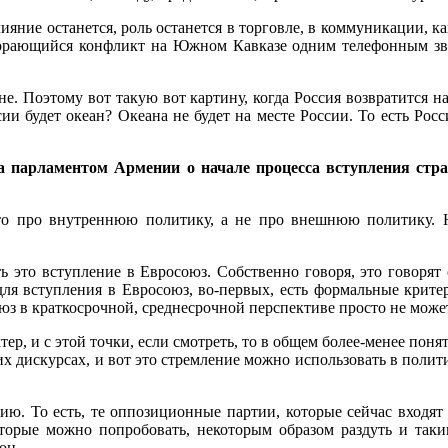
яние останется, роль останется в торговле, в коммуникации, как
горающийся конфликт на Южном Кавказе одним телефонным звон
е. Поэтому вот такую вот картину, когда Россия возвратится на
ии будет океан? Океана не будет на месте России. То есть Росс
на парламентом Армении о начале процесса вступления с
Это про внутреннюю политику, а не про внешнюю политику. 
 это вступление в Евросоюз. Собственно говоря, это говорят
я вступления в Евросоюз, во-первых, есть формальные критери
юз в краткосрочной, среднесрочной перспективе просто не може
р, и с этой точки, если смотреть, то в общем более-менее понятн
х дискурсах, и вот это стремление можно использовать в полит
ю. То есть, те оппозиционные партии, которые сейчас входят
оторые можно попробовать, некоторым образом раздуть и так
он.