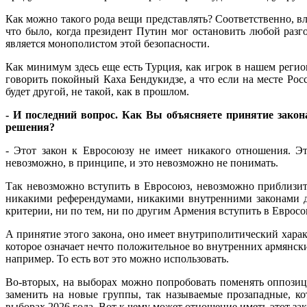
Как можно такого рода вещи представлять? Соответственно, вли
что было, когда президент Путин мог остановить любой раз
является монополистом этой безопасности.
Как минимум здесь еще есть Турция, как игрок в нашем регион
говорить покойный Каха Бендукидзе, а что если на месте Росс
будет другой, не такой, как в прошлом.
- И последний вопрос. Как Вы объясняете принятие зако
решения?
- Этот закон к Евросоюзу не имеет никакого отношения. 
невозможно, в принципе, и это невозможно не понимать.
Так невозможно вступить в Евросоюз, невозможно приблизить
никакими референдумами, никакими внутренними законами дл
критерии, ни по тем, ни по другим Армения вступить в Евросо
А принятие этого закона, оно имеет внутриполитический характе
которое означает нечто положительное во внутренних армянски
например. То есть вот это можно использовать.
Во-вторых, на выборах можно попробовать поменять оппозици
заменить на новые группы, так называемые прозападные, к
выборах 2026 года. Вот к чему может отношение иметь этот зак