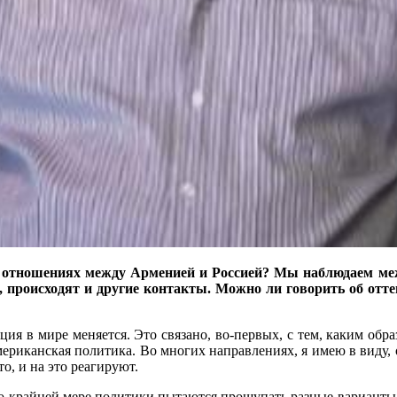
в отношениях между Арменией и Россией? Мы наблюдаем ме
роисходят и другие контакты. Можно ли говорить об отте
ция в мире меняется. Это связано, во-первых, с тем, каким обра
ериканская политика. Во многих направлениях, я имею в виду, 
о, и на это реагируют.
 по крайней мере политики пытаются прощупать разные варианты