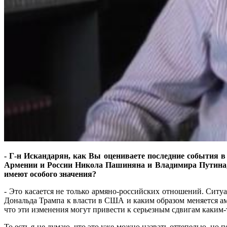
- Г-н Искандарян, как Вы оцениваете последние события 
Армении и России Никола Пашиняна и Владимира Путина, п
имеют особого значения?
- Это касается не только армяно-российских отношений. Ситуа
Дональда Трампа к власти в США и каким образом меняется ам
что эти изменения могут привести к серьезным сдвигам каким-т
То есть я не думаю, что это уже можно назвать оттепелью, но