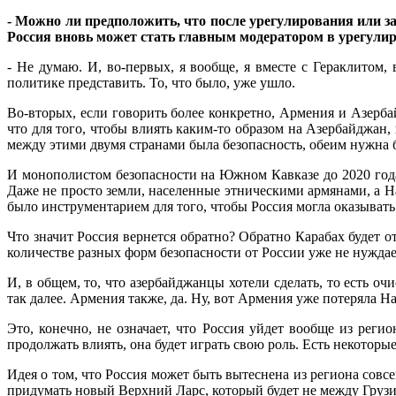
- Можно ли предположить, что после урегулирования или з
Россия вновь может стать главным модератором в урегули
- Не думаю. И, во-первых, я вообще, я вместе с Гераклитом,
политике представить. То, что было, уже ушло.
Во-вторых, если говорить более конкретно, Армения и Азерба
что для того, чтобы влиять каким-то образом на Азербайджа
между этими двумя странами была безопасность, обеим нужна 
И монополистом безопасности на Южном Кавказе до 2020 год
Даже не просто земли, населенные этническими армянами, а На
было инструментарием для того, чтобы Россия могла оказывать 
Что значит Россия вернется обратно? Обратно Карабах будет о
количестве разных форм безопасности от России уже не нуждае
И, в общем, то, что азербайджанцы хотели сделать, то есть о
так далее. Армения также, да. Ну, вот Армения уже потеряла Н
Это, конечно, не означает, что Россия уйдет вообще из регио
продолжать влиять, она будет играть свою роль. Есть некоторы
Идея о том, что Россия может быть вытеснена из региона сов
придумать новый Верхний Ларс, который будет не между Грузи