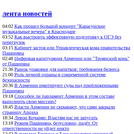
лента новостей
04:02
Как прошел большой концерт "Карасунские
музыкальные вечера" в Краснодаре
03:52
Как выстроить эффективную подготовку к ОГЭ без
перегрузок
03:15
Кабинет застоя или Управленческая кома правительства
Пашиняна
02:48
Цифровая капитуляция Армении или "Троянский конь"
от Пашиняна
21:36
Рынок упаковки для напитков: требования бизнеса
21:00
Роль личной охраны в современной системе
безопасности
20:36
В Армении имитируют суды над приближенными
Пашиняна
19:18
Способен ли парламент Армении в этом составе
выполнить свою миссию?
18:45
Власти Армении не скрывают, что сами закрыли
страницу Арцаха
18:34
Левон Кочарян: Властям нас не запугать
13:18
Режим Пашиняна, безусловно, падёт. От
ответственности не уйдет никто
12:42
В тюрьмах Еревана и Баку находится огромный