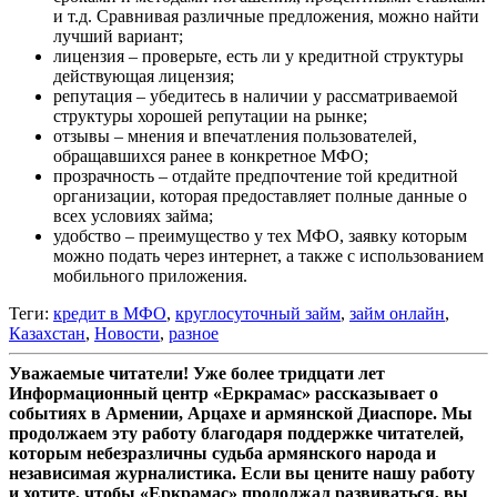
и т.д. Сравнивая различные предложения, можно найти
лучший вариант;
лицензия – проверьте, есть ли у кредитной структуры
действующая лицензия;
репутация – убедитесь в наличии у рассматриваемой
структуры хорошей репутации на рынке;
отзывы – мнения и впечатления пользователей,
обращавшихся ранее в конкретное МФО;
прозрачность – отдайте предпочтение той кредитной
организации, которая предоставляет полные данные о
всех условиях займа;
удобство – преимущество у тех МФО, заявку которым
можно подать через интернет, а также с использованием
мобильного приложения.
Теги:
кредит в МФО
,
круглосуточный займ
,
займ онлайн
,
Казахстан
,
Новости
,
разное
Уважаемые читатели! Уже более тридцати лет
Информационный центр «Еркрамас» рассказывает о
событиях в Армении, Арцахе и армянской Диаспоре. Мы
продолжаем эту работу благодаря поддержке читателей,
которым небезразличны судьба армянского народа и
независимая журналистика. Если вы цените нашу работу
и хотите, чтобы «Еркрамас» продолжал развиваться, вы