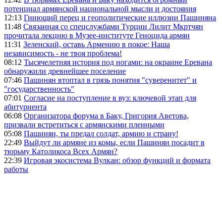
потенциал армянской национальной мысли и достояния
12:13
Гниющий перец и геополитические иллюзии Пашиняна
11:48
Связанная со спецслужбами Турции Лилит Мкртчян
прочитала лекцию в Музее-институте Геноцида армян
11:31
Зеленский, оставь Армению в покое: Наша
независимость - не твоя проблема!
08:12
Тысячелетняя история под ногами: на окраине Еревана
обнаружили древнейшее поселение
07:46
Пашинян втоптал в грязь понятия "суверенитет" и
"государственность"
07:01
Согласие на поступление в вуз: ключевой этап для
абитуриента
06:08
Организатора форума в Баку, Григория Аветова,
призвали встретиться с армянскими пленными
05:08
Пашинян, ты предал солдат, армию и страну!
22:49
Выйдут ли армяне из комы, если Пашинян посадит в
тюрьму Католикоса Всех Армян?
22:39
Игровая экосистема Вулкан: обзор функций и формата
работы