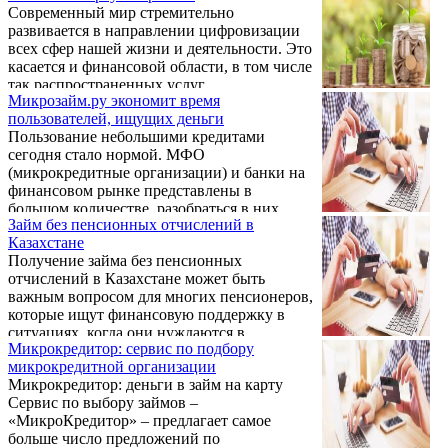
кратчайшие сроки становится настоящим
Современный мир стремительно
спасением. О существовании
развивается в направлении цифровизации
микрофинансовых организаций и их
всех сфер нашей жизни и деятельности. Это
предложениях можно узнать из различных
касается и финансовой области, в том числе
источников информации. В настоящее
так распространенных услуг
время развитие технологий позволяет нам
Микрозайм.ру экономит время
микрокредитования. Онлайн-сервисы,
обращаться к специализированным веб-
пользователей, ищущих деньги
предоставляющие возможность получения
сайтам, на которых собрана полезная
Пользование небольшими кредитами
займов на небольшой срок, становятся все
информация об ...
сегодня стало нормой. МФО
более популярными, что неудивительно,
(микрокредитные организации) и банки на
ведь они предлагают ряд удобств, которые
финансовом рынке представлены в
делают получение денег проще и быстрее.
большом количестве, разобраться в них
Одним из таких сервисов, где уже более
Займ без пенсионных отчислений в
сложно. Интернет-проект «Микрозайм.ру»
десяти лет (с 2012 года) можно получить
Казахстане
был создан для упрощения выбора при
онлайн займ ...
Получение займа без пенсионных
займе. Это настоящая помощь для человека,
отчислений в Казахстане может быть
которому необходима определенная сумма
важным вопросом для многих пенсионеров,
денег, но он опасается попасть на
которые ищут финансовую поддержку в
мошенников, либо желает взять кредит при
ситуациях, когда они нуждаются в
минимальном проценте.
Микрокредитор: сервис по подбору
дополнительных средствах. В данной статье
микрокредитной организации
мы рассмотрим, как это можно сделать и
Микрокредитор: деньги в займ на карту
какие варианты доступны для пожилых
Сервис по выбору займов –
граждан Казахстана.
«МикроКредитор» – предлагает самое
больше число предложений по