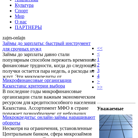
Культура
Спорт
Мир
О нас
ПАРТНЕРЫ
zajm-onlajn
Займы до зарплаты: быстрый инструмент
<<
для срочных нужд
<
Займы до зарплаты давно стали
1
популярным способом пережить временные
2
финансовые трудности, когда до следующей
3
получки остается пара недель, а расходы не
4
ждут. Эти микрокредиты от
Микрофинансовые организации
>
микрофинансовых организаций помогают
Казахстана: критерии выбора
>>
покрыть неожиданные траты, такие как
В последние годы микрофинансовые
оплата коммуналки или мелкий ремонт.
организации стали важным экономическим
Варианты займов до зарплаты в Казахстане
ресурсом для кредитоспособного населения
включают как стандартные короткие
Казахстана. Ассортимент МФО в стране
Уважаемые
кредиты, так и промо-акции для новичков с
поражает разнообразием: от небольших
нулевой ставкой при timely возврате.
Микрокредиты: онлайн-займы наращивают
региональных компаний до крупных
обороты
национальных игроков, каждая из которых
Несмотря на ограничения, установленные
предлагает клиентам свои уникальные
Центральным банком, сфера микрозаймов
условия и услуги. В условиях