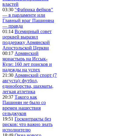
властей
03:30
"Фабрика фейков"
— в парламенте или
Главный враг Пашиняна
— правда
01:14
Всемирный совет
церквей выразил
поддержку Армянской
Апостольской Церкви
00:17
Армянский
монастырь на Иссык-
Куле: 160 лет поисков и
надежды на успех
21:30
Армянский спорт (7
августа): футбол,
единоборства, шахматы,
легкая атлетика
20:37
Такого как
Пашинян не было со
времен нашествия
сельджуков
19:51
Госконтракты без
рисков: что важно знать
исполнителю
18:49
Окна нового