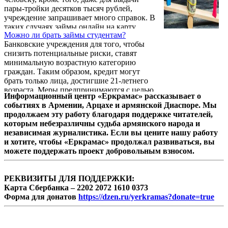
условия выдачи и другие характеристики
пары-тройки десятков тысяч рублей,
банковских учреждений и остановить свой
учреждение запрашивает много справок. В
выбор на наиболее подходящем.
таких случаях займы онлайн на карту
Можно ли брать займы студентам?
являются тем финансовым инструментом,
Банковские учреждения для того, чтобы
который поможет получить нужную сумму
снизить потенциальные риски, ставят
денег за короткий промежуток времени и
минимальную возрастную категорию
без хлопот. В целом, у многих людей была
граждан. Таким образом, кредит могут
ситуация, когда до зарплаты остается пара
брать только лица, достигшие 21-летнего
недель, а денег уже не хватает, либо срочно
возраста. Меры предпринимаются с целью
понадобились на лечение, подарок и
Информационный центр «Еркрамас» рассказывает о
минимизации просроченных выплат и
прочее. Если не хочется рассказывать о
событиях в Армении, Арцахе и армянской Диаспоре. Мы
невозврата займа безработными людьми, в
своих ...
продолжаем эту работу благодаря поддержке читателей,
частности, это касается и учащихся высших
которым небезразличны судьба армянского народа и
учебных заведений – студентов.
независимая журналистика. Если вы цените нашу работу
и хотите, чтобы «Еркрамас» продолжал развиваться, вы
можете поддержать проект добровольным взносом.
РЕКВИЗИТЫ ДЛЯ ПОДДЕРЖКИ:
Карта Сбербанка – 2202 2072 1610 0373
Форма для донатов
https://dzen.ru/yerkramas?donate=true