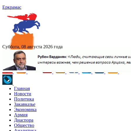
Еркрамас
Суббота, 08 августа 2026 года
Главная
Новости
Политика
Закавказье
Экономика
Армия
Диаспора
Общество
Аналитика