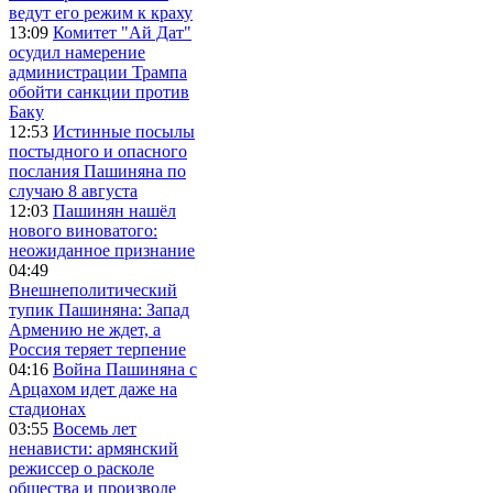
ведут его режим к краху
13:09
Комитет "Ай Дат"
осудил намерение
администрации Трампа
обойти санкции против
Баку
12:53
Истинные посылы
постыдного и опасного
послания Пашиняна по
случаю 8 августа
12:03
Пашинян нашёл
нового виноватого:
неожиданное признание
04:49
Внешнеполитический
тупик Пашиняна: Запад
Армению не ждет, а
Россия теряет терпение
04:16
Война Пашиняна с
Арцахом идет даже на
стадионах
03:55
Восемь лет
ненависти: армянский
режиссер о расколе
общества и произволе