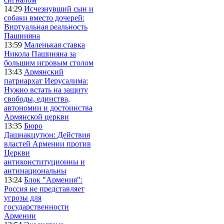
14:29
Исчезнувший сын и
собаки вместо дочерей:
Виртуальная реальность
Пашиняна
13:59
Маленькая ставка
Никола Пашиняна за
большим игровым столом
13:43
Армянский
патриархат Иерусалима:
Нужно встать на защиту
свободы, единства,
автономии и достоинства
Армянской церкви
13:35
Бюро
Дашнакцутюн: Действия
властей Армении против
Церкви
антиконституционны и
антинациональны
13:24
Блок "Армения":
Россия не представляет
угрозы для
государственности
Армении