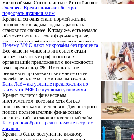
микрозаймам. Специалисты сайта отбирают
Экспресс Кредит поможет быстро
наиболее проверенные и надёжные
подобрать нужный займ
финансовые площадки, предоставляющий
Кредиты сегодня стали нормой жизни,
деньги в займ на карту
поскольку с каждым годом заработать
становится сложнее. К тому же, есть немало
обстоятельств, включая форс-мажорные,
когда срочно требуется определенная сумма
Почему МФО дают микрозайм без процента
денег. Выход – обращение к услугам
Все чаще на улице и в интернете стали
кредитной организации, в банки и прочие
встречаться от микрофинансовых
финансовые учреждения. На сайте credit-
организаций предложения о возможности
xpress.ru размещена вся необходимая
взять кредит под 0%. Именно такие
информация о банках и МФО
рекламы и привлекают внимание сотен
(микрокредитные организации). На сайте
людей, ведь все мы помним выражение
аккумулировано множество интересных и
Банк Лаб – актуальные предложения по
«бесплатный сыр только в мышеловке».
актуальных предложений по кредитам.
займам от МФО с лучшими условиями
Однако, сейчас действительно можно
Условия в каждом ...
Кредит является финансовым
воспользоваться услугой МФО и получить
инструментом, которым хотя бы раз
заем без пений, но для этого необходимо
пользовался каждый человек. Для быстрого
выполнение ряда условий. О них дальше и
поиска пользователями финансовых
пойдет речь.
организаций, выдающих кредитный займ
Быстро подобрать кредит поможет сервис
сервис banklab.ru разместил их у себя на
sravni.ru
сайте. Это позволяет существенно
Кредит в банке доступен не каждому
сэкономить время, а также сравнить
человеку, кроме того, даже для выдачи