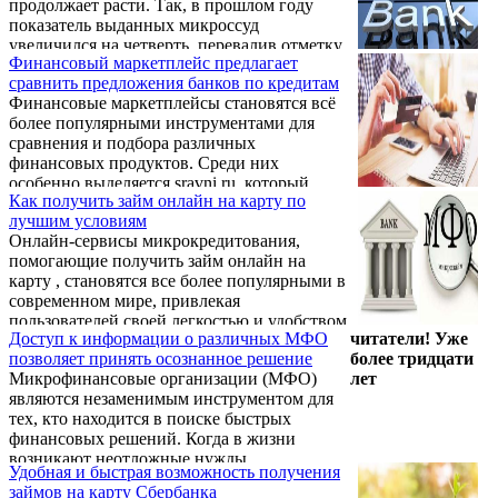
продолжает расти. Так, в прошлом году
экономической неопределенности и
показатель выданных микроссуд
потребности в оперативных финансовых
увеличился на четверть, перевалив отметку
решениях такие организации становятся все
Финансовый маркетплейс предлагает
в 350 млн рублей. Причем это сумма, не
более востребованными. К примеру,
сравнить предложения банков по кредитам
учитывающая проценты по займам. В чем
многим заемщикам требуется
Финансовые маркетплейсы становятся всё
причина, позволяющая микрофинансовым
круглосуточный ...
более популярными инструментами для
организациям демонстрировать уверенный
сравнения и подбора различных
рост? Ответ прост – цифровизация.
финансовых продуктов. Среди них
особенно выделяется sravni.ru, который
Как получить займ онлайн на карту по
предоставляет пользователям удобный и
лучшим условиям
эффективный доступ к данным о множестве
Онлайн-сервисы микрокредитования,
финансовых услуг. Один из наиболее
помогающие получить займ онлайн на
полезных сервисов этого портала — раздел,
карту , становятся все более популярными в
представляющий банки с высоким
современном мире, привлекая
одобрением кредита онлайн без скрытых
пользователей своей легкостью и удобством
комиссий, страховок и любых других
Доступ к информации о различных МФО
читатели! Уже
использования. Один из таких сервисов –
неожиданных условий.
позволяет принять осознанное решение
более тридцати
Mickrozaim.ru, основным преимуществом
Микрофинансовые организации (МФО)
лет
которого является оперативность.
являются незаменимым инструментом для
тех, кто находится в поиске быстрых
финансовых решений. Когда в жизни
возникают неотложные нужды,
Удобная и быстрая возможность получения
возможность получить микрозайм в
займов на карту Сбербанка