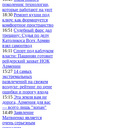
поколения: технологии,
которые работают на уют
18:30
Ремонт кухни под
ключ: как формируется
комфортное пространство
16:51
Судебный фарс дал
трещину: Судья по делу
Католикоса Всех Армян
взял самоотвод
16:11
Спорт под каблуком
власти: Пашинян готовит
рейдерский захват НОК
Армении
15:27
14 самых
экстремальных
развлечений на свежем
воздухе: рейтинг по цене
ошибки и порогу входа
15:15
Эта земля вам не
дорога, Армения для вас
— всего лишь "хопан"
14:49
Заявление
Матвиенко является
очень серьезным
сигналом