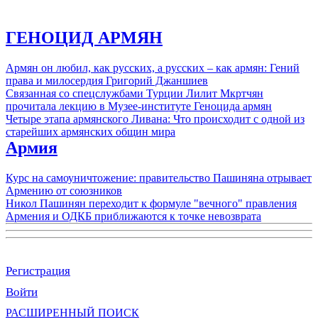
ГЕНОЦИД АРМЯН
Армян он любил, как русских, а русских – как армян: Гений
права и милосердия Григорий Джаншиев
Связанная со спецслужбами Турции Лилит Мкртчян
прочитала лекцию в Музее-институте Геноцида армян
Четыре этапа армянского Ливана: Что происходит с одной из
старейших армянских общин мира
Армия
Курс на самоуничтожение: правительство Пашиняна отрывает
Армению от союзников
Никол Пашинян переходит к формуле "вечного" правления
Армения и ОДКБ приближаются к точке невозврата
Регистрация
Войти
РАСШИРЕННЫЙ ПОИСК