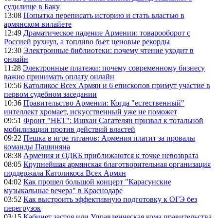
судилище в Баку
13:08
Попытка переписать историю и стать властью в
армянском вилайете
12:49
Драматическое падение Армении: товарооборот с
Россией рухнул, а топливо бьет ценовые рекорды
12:30
Электронные библиотеки: почему чтение уходит в
онлайн
11:28
Электронные платежи: почему современному бизнесу
важно принимать оплату онлайн
10:56
Католикос Всех Армян и 6 епископов примут участие в
первом судебном заседании
10:36
Правительство Армении: Когда "естественный"
интеллект хромает, искусственный уже не поможет
09:51
Фронт "НЕТ": Ишхан Сагателян призвал к тотальной
мобилизации против действий властей
09:22
Пешка в игре титанов: Армения платит за провалы
команды Пашиняна
08:38
Армения и ОДКБ приближаются к точке невозврата
08:05
Крупнейшая армянская благотворительная организация
поддержала Католикоса Всех Армян
04:02
Как прошел большой концерт "Карасунские
музыкальные вечера" в Краснодаре
03:52
Как выстроить эффективную подготовку к ОГЭ без
перегрузок
03:15
Кабинет застоя или Управленческая кома правительства