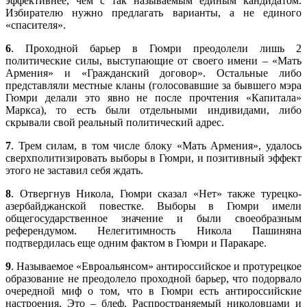
эффективнее, чем с так называемым единым кандидатом.
Избирателю нужно предлагать варианты, а не единого
«спасителя».
6
. Проходной барьер в Гюмри преодолели лишь 2
политические силы, выступающие от своего имени – «Мать
Армения» и «Гражданский договор». Остальные либо
представляли местные кланы (голосовавшие за бывшего мэра
Гюмри делали это явно не после прочтения «Капитала»
Маркса), то есть были отдельными индивидами, либо
скрывали свой реальный политический адрес.
7
. Трем силам, в том числе блоку «Мать Армения», удалось
сверхполитизировать выборы в Гюмри, и позитивный эффект
этого не заставил себя ждать.
8
. Отвергнув Никола, Гюмри сказал «Нет» также турецко-
азербайджанской повестке. Выборы в Гюмри имели
общегосударственное значение и были своеобразным
референдумом. Нелегитимность Никола Пашиняна
подтвердилась еще одним фактом в Гюмри и Паракаре.
9
. Называемое «Евроальянсом» антироссийское и протурецкое
образование не преодолело проходной барьер, что подорвало
очередной миф о том, что в Гюмри есть антироссийские
настроения. Это – блеф. Распространяемый николовцами и