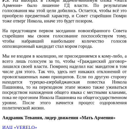
P.S
. На выборах в Гюмри задачей-минимум блока «Мать
Армения» было лишение ГД власти. По результатам
голосования мы этой цели добились. Остается, чтобы всё это
приобрело предметный характер, и Совет старейшин Гюмри
тоже отверг Никола, иначе это будет позором.
На предстоящем первом заседании новоизбранного Совета
старейшин мы своим голосование поспособствуем тому,
чтобы набравший наибольшее количество голосов
оппозиционный кандидат стал мэром города.
Мы не входим в коалицию, не присоединяемся к кому-либо, а
всего лишь голосуем за то, чтобы «Гражданский договор»
лишился своей власти. Гюмриец наделил нас мандатом в том
числе для этого. Так что, здесь нет никаких отклонений от
провозглашенных нами принципов. Если по другую сторону
находится турецко-азербайджанская повестка Никола
Пашиняна, то на переходном этапе можно также уживаться
посредством нахождения общего языка с местными кланами,
пока не прогоним Никола Пашиняна на общегосударственном
уровне. После этого начнется процесс оздоровления
политической жизни.
Андраник Теванян, лидер движения «Мать Армения»
ИАЦ «VERELQ»