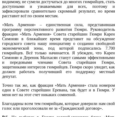
видимому, не сумели достучаться до многих гюмрийцев, стать
доступными и узнаваемыми для всех, поэтому и
зафиксировали сравнительно скромный результат, но время
расставит всё по своим местам.
«Мать Армения» – единственная сила, представившая
программу перспективного развития Гюмри. Руководитель
фракции «Мать Армения» Совета старейшин Гюмри Карен
Симонян в ближайшее время представит на обсуждение
городского совета нашу инициативу о создании свободной
экономической зоны, под которой подписались 7.700
гюмрийцев. Всё только начинается. Я убежден, что Карен
Симонян и Дереник Малхасян станут самыми эффективными
и передовыми членами Совета старейшин Гюмри,
защитниками интересов гюмрийцев. Гюмри скоро увидит, как
должен работать получивший его поддержку местный
депутат.
Точно так же, как фракция «Мать Армения» стала номером
один в Совете старейшин Еревана, так будет и в Гюмри. У
меня нет на этот счет никаких сомнений.
Благодарны всем тем гюмрийцам, которые доверили нам свой
голос или проголосовали не за «Гражданский договор».