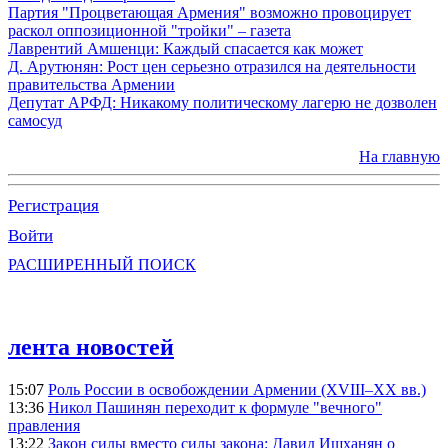
Партия "Процветающая Армения" возможно провоцирует
раскол оппозиционной "тройки" – газета
Лаврентий Амшенци: Каждый спасается как может
Д. Арутюнян: Рост цен серьезно отразился на деятельности
правительства Армении
Депутат АРФД: Никакому политическому лагерю не дозволен
самосуд
На главную
Регистрация
Войти
РАСШИРЕННЫЙ ПОИСК
лента новостей
15:07
Роль России в освобождении Армении (XVIII–XX вв.)
13:36
Никол Пашинян переходит к формуле "вечного"
правления
13:22
Закон силы вместо силы закона: Давид Ишханян о