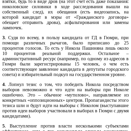
взятки, будь то в виде дров (на этот счет есть даже показания:
николовские силовики в ходе расследования вышли на
собственный след), их обещания (есть видеозапись, на
которой кандидат в мэры от «Гражданского договора»
обещает отправить дрова), асфальтирования или замены
лампочек.
3
. Судя по всему, в пользу кандидата от ГД в Гюмри, при
помощи различных рычагов, было приписано до 25
процентов голосов. То есть у Никола Пашиняна лишь около
10 процентов реальной поддержки. Остальное –
административный ресурс (например, по одному из адресов в
Гюмри были зарегистрированы 15 человек, о чем есть
соответствующее заявление кандидата в депутаты городского
совета) и избирательный подкуп на государственном уровне.
4
. Лопнул тезис о том, что победить Никола посредством
выборов невозможно и что идти на выборы при Николе
ошибочно. Это – обычное «мутилово», направляемое из
конкретных «оппозиционных» центров. Пропагандисты этого
тезиса шли и будут идти на выборы с Николом (выступавшие
против идеи выборов участвовали в выборах в Гюмри с двумя
кандидатами).
5
. Выступление против власти несколькими субъектами