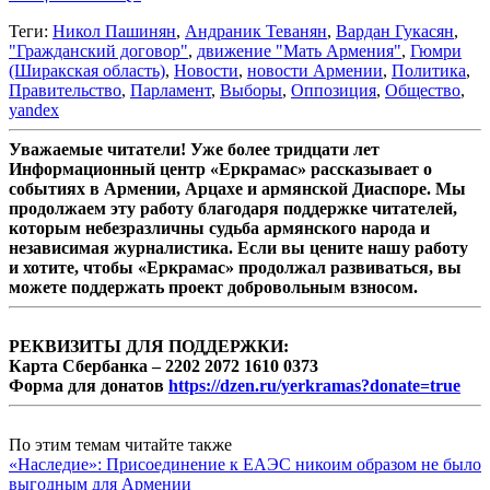
Теги:
Никол Пашинян
,
Андраник Теванян
,
Вардан Гукасян
,
"Гражданский договор"
,
движение "Мать Армения"
,
Гюмри
(Ширакская область)
,
Новости
,
новости Армении
,
Политика
,
Правительство
,
Парламент
,
Выборы
,
Оппозиция
,
Общество
,
yandex
Уважаемые читатели! Уже более тридцати лет
Информационный центр «Еркрамас» рассказывает о
событиях в Армении, Арцахе и армянской Диаспоре. Мы
продолжаем эту работу благодаря поддержке читателей,
которым небезразличны судьба армянского народа и
независимая журналистика. Если вы цените нашу работу
и хотите, чтобы «Еркрамас» продолжал развиваться, вы
можете поддержать проект добровольным взносом.
РЕКВИЗИТЫ ДЛЯ ПОДДЕРЖКИ:
Карта Сбербанка – 2202 2072 1610 0373
Форма для донатов
https://dzen.ru/yerkramas?donate=true
По этим темам читайте также
«Наследие»: Присоединение к ЕАЭС никоим образом не было
выгодным для Армении