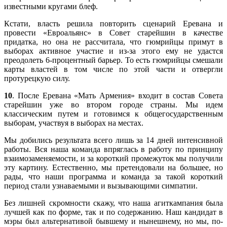
известными кругами блеф.
Кстати, власть решила повторить сценарий Еревана и
провести «Евроальянс» в Совет старейшин в качестве
придатка, но она не рассчитала, что гюмрийцы примут в
выборах активное участие и из-за этого ему не удастся
преодолеть 6-процентный барьер. То есть гюмрийцы смешали
карты властей в том числе по этой части и отвергли
протурецкую силу.
10
. После Еревана «Мать Армения» входит в состав Совета
старейшин уже во втором городе страны. Мы идем
классическим путем и готовимся к общегосударственным
выборам, участвуя в выборах на местах.
Мы добились результата всего лишь за 14 дней интенсивной
работы. Вся наша команда впряглась в работу по принципу
взаимозаменяемости, и за короткий промежуток мы получили
эту картину. Естественно, мы претендовали на большее, но
рады, что наши программа и команда за такой короткий
период стали узнаваемыми и вызывающими симпатии.
Без лишней скромности скажу, что наша агиткампания была
лучшей как по форме, так и по содержанию. Наш кандидат в
мэры был альтернативой бывшему и нынешнему, но мы, по-