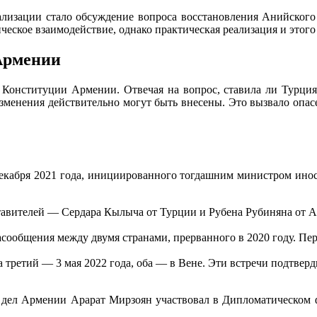
изации стало обсуждение вопроса восстановления Анийского м
ческое взаимодействие, однако практическая реализация и этого 
Армении
Конституции Армении. Отвечая на вопрос, ставила ли Турци
 изменения действительно могут быть внесены. Это вызвало оп
декабря 2021 года, инициированного тогдашним министром ин
дставителей — Сердара Кылыча от Турции и Рубена Рубиняна от
асообщения между двумя странами, прерванного в 2020 году. П
 а третий — 3 мая 2022 года, оба — в Вене. Эти встречи подтве
ых дел Армении Арарат Мирзоян участвовал в Дипломатическом 