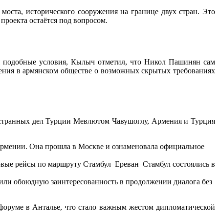
оста, исторического сооружения на границе двух стран. Это
проекта остаётся под вопросом.
я подобные условия, Кылыч отметил, что Никол Пашинян сам
асения в армянском обществе о возможных скрытых требованиях
остранных дел Турции Мевлютом Чавушоглу, Армения и Турция
 Армении. Она прошла в Москве и ознаменовала официальное
ервые рейсы по маршруту Стамбул–Ереван–Стамбул состоялись в
рдили обоюдную заинтересованность в продолжении диалога без
форуме в Анталье, что стало важным жестом дипломатической