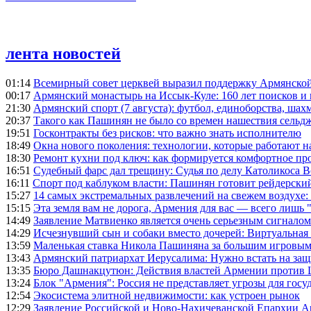
лента новостей
01:14
Всемирный совет церквей выразил поддержку Армянско
00:17
Армянский монастырь на Иссык-Куле: 160 лет поисков и
21:30
Армянский спорт (7 августа): футбол, единоборства, шахм
20:37
Такого как Пашинян не было со времен нашествия сельд
19:51
Госконтракты без рисков: что важно знать исполнителю
18:49
Окна нового поколения: технологии, которые работают н
18:30
Ремонт кухни под ключ: как формируется комфортное пр
16:51
Судебный фарс дал трещину: Судья по делу Католикоса В
16:11
Спорт под каблуком власти: Пашинян готовит рейдерск
15:27
14 самых экстремальных развлечений на свежем воздухе:
15:15
Эта земля вам не дорога, Армения для вас — всего лишь 
14:49
Заявление Матвиенко является очень серьезным сигналом
14:29
Исчезнувший сын и собаки вместо дочерей: Виртуальная
13:59
Маленькая ставка Никола Пашиняна за большим игровым
13:43
Армянский патриархат Иерусалима: Нужно встать на защ
13:35
Бюро Дашнакцутюн: Действия властей Армении против 
13:24
Блок "Армения": Россия не представляет угрозы для гос
12:54
Экосистема элитной недвижимости: как устроен рынок
12:29
Заявление Российской и Ново-Нахичеванской Епархии 