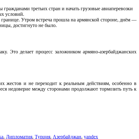
ы гражданами третьих стран и начать грузовые авиаперевозки
ых условий.
й границе. Утром встреча прошла на армянской стороне, днём —
ницы, достигнуто не было.
аку. Это делает процесс заложником армяно-азербайджанских
их жестов и не переходит к реальным действиям, особенно в
еся недоверие между сторонами продолжают тормозить путь к
ка
,
Дипломатия
,
Турция
,
Азербайджан
,
yandex