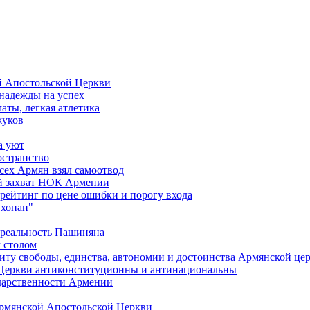
й Апостольской Церкви
 надежды на успех
аты, легкая атлетика
жуков
а уют
остранство
сех Армян взял самоотвод
ий захват НОК Армении
 рейтинг по цене ошибки и порогу входа
"хопан"
 реальность Пашиняна
 столом
иту свободы, единства, автономии и достоинства Армянской це
Церкви антиконституционны и антинациональны
ударственности Армении
Армянской Апостольской Церкви