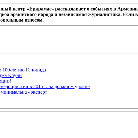
ный центр «Еркрамас» рассказывает о событиях в Армении,
дьба армянского народа и независимая журналистика. Если в
ровольным взносом.
ю 100-летию Геноцида
рджа Клуни
рции!
мероприятий в 2015 г. на должном уровне
 минимальна - эксперт