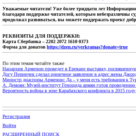
Уважаемые читатели! Уже более тридцати лет Информацион
благодаря поддержке читателей, которым небезразличны су
продолжал развиваться, вы можете поддержать проект доб
РЕКВИЗИТЫ ДЛЯ ПОДДЕРЖКИ:
Карта Сбербанка – 2202 2072 1610 0373
Форма для донатов
https://dzen.ru/yerkramas?donate=true
По этим темам читайте также
Нацархив Армении проведет в Ереване выставку, посвященну
Догу Перинчек сделал циничное заявление в адрес жены Джо
Министр диаспоры Армении: Да – у меня есть требования к Ту
А. Демоян: Музей-институт Геноцида армян готов проведению 
Вероятность войны в зоне Карабахского конфликта в 2015 году
Регистрация
Войти
РАСШИРЕННЫЙ ПОИСК