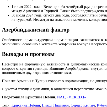
1 июля 2022 года в Вене прошёл четвёртый раунд перего
между Арменией и Турцией. Также было подтверждено н
30 июля 2024 года, спустя два года, состоялся пятый ра
на турецкой. Несмотря на знаковость момента, конкретн
Азербайджанский фактор
Особенность армяно-турецкой нормализации заключается в т
отношений, особенно в контексте конфликта вокруг Нагорного
Выводы и прогнозы
Несмотря на формальную активность и дипломатические конт
вопросе открытия границы. Влияние Азербайджана, внутрипо
полноценным двусторонним отношениям.
Пока же Армения и Турция говорят о нормализации, но движутс
С учётом текущей динамики, в ближайшей перспективе можно
Подготовила Кристина Небиш
,
ИАЦ «VERELQ»
Теги:
Кристина Небиш
,
Никол Пашинян
,
Сердар Кылыч
,
Рубен