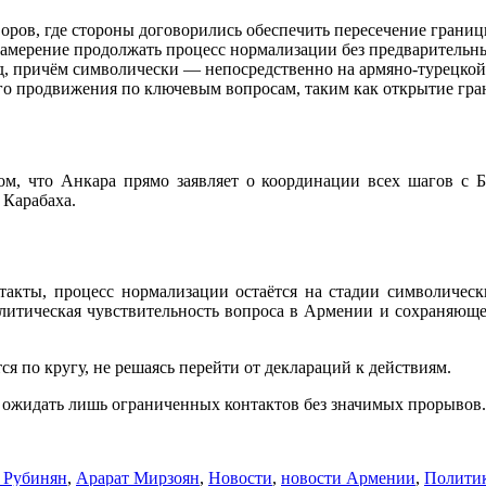
воров, где стороны договорились обеспечить пересечение границ
амерение продолжать процесс нормализации без предварительн
унд, причём символически — непосредственно на армяно-турецко
ого продвижения по ключевым вопросам, таким как открытие гра
ом, что Анкара прямо заявляет о координации всех шагов с Б
 Карабаха.
акты, процесс нормализации остаётся на стадии символическ
литическая чувствительность вопроса в Армении и сохраняюще
я по кругу, не решаясь перейти от деклараций к действиям.
 ожидать лишь ограниченных контактов без значимых прорывов.
 Рубинян
,
Арарат Мирзоян
,
Новости
,
новости Армении
,
Полити