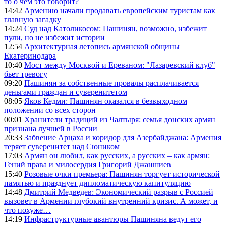
то о чем это говорит?
14:42
Армению начали продавать европейским туристам как
главную загадку
14:24
Суд над Католикосом: Пашинян, возможно, избежит
пули, но не избежит истории
12:54
Архитектурная летопись армянской общины
Екатеринодара
10:40
Мост между Москвой и Ереваном: "Лазаревский клуб"
бьет тревогу
09:20
Пашинян за собственные провалы расплачивается
деньгами граждан и суверенитетом
08:05
Яков Кедми: Пашинян оказался в безвыходном
положении со всех сторон
00:01
Хранители традиций из Чалтыря: семья донских армян
признана лучшей в России
20:33
Забвение Арцаха и коридор для Азербайджана: Армения
теряет суверенитет над Сюником
17:03
Армян он любил, как русских, а русских – как армян:
Гений права и милосердия Григорий Джаншиев
15:40
Розовые очки премьера: Пашинян торгует исторической
памятью и празднует дипломатическую капитуляцию
14:48
Дмитрий Медведев: Экономический разрыв с Россией
вызовет в Армении глубокий внутренний кризис. А может, и
что похуже…
14:19
Инфраструктурные авантюры Пашиняна ведут его