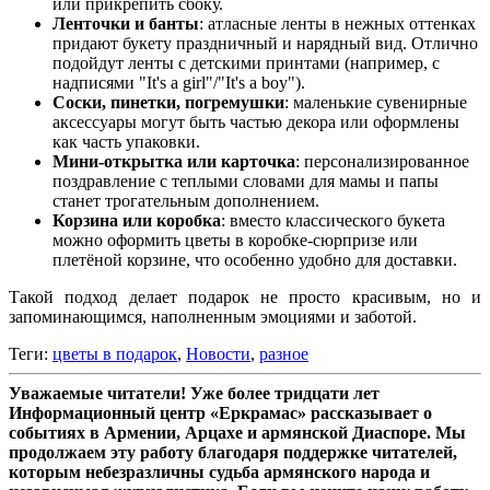
или прикрепить сбоку.
Ленточки и банты
: атласные ленты в нежных оттенках
придают букету праздничный и нарядный вид. Отлично
подойдут ленты с детскими принтами (например, с
надписями "It's a girl"/"It's a boy").
Соски, пинетки, погремушки
: маленькие сувенирные
аксессуары могут быть частью декора или оформлены
как часть упаковки.
Мини-открытка или карточка
: персонализированное
поздравление с теплыми словами для мамы и папы
станет трогательным дополнением.
Корзина или коробка
: вместо классического букета
можно оформить цветы в коробке-сюрпризе или
плетёной корзине, что особенно удобно для доставки.
Такой подход делает подарок не просто красивым, но и
запоминающимся, наполненным эмоциями и заботой.
Теги:
цветы в подарок
,
Новости
,
разное
Уважаемые читатели! Уже более тридцати лет
Информационный центр «Еркрамас» рассказывает о
событиях в Армении, Арцахе и армянской Диаспоре. Мы
продолжаем эту работу благодаря поддержке читателей,
которым небезразличны судьба армянского народа и