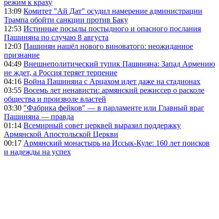
режим к краху
13:09
Комитет "Ай Дат" осудил намерение администрации
Трампа обойти санкции против Баку
12:53
Истинные посылы постыдного и опасного послания
Пашиняна по случаю 8 августа
12:03
Пашинян нашёл нового виноватого: неожиданное
признание
04:49
Внешнеполитический тупик Пашиняна: Запад Армению
не ждет, а Россия теряет терпение
04:16
Война Пашиняна с Арцахом идет даже на стадионах
03:55
Восемь лет ненависти: армянский режиссер о расколе
общества и произволе властей
03:30
"Фабрика фейков" — в парламенте или Главный враг
Пашиняна — правда
01:14
Всемирный совет церквей выразил поддержку
Армянской Апостольской Церкви
00:17
Армянский монастырь на Иссык-Куле: 160 лет поисков
и надежды на успех