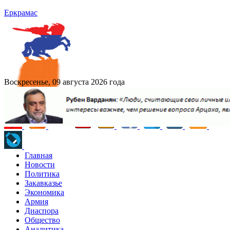
Еркрамас
Воскресенье, 09 августа 2026 года
Главная
Новости
Политика
Закавказье
Экономика
Армия
Диаспора
Общество
Аналитика