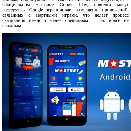
официальном магазине Google Play, новички могут
растеряться. Google ограничивает размещение приложений,
связанных с азартными играми, что делает процесс
скачивания немного менее очевидным — но вовсе не
сложным.