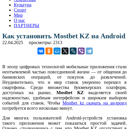
Культура
Спорт
Мир
О нас
ПАРТНЕРЫ
Как установить Mostbet KZ на Android
22.04.2025
просмотры: 2313
В эпоху цифровых технологий мобильные приложения стали
неотъемлемой частью повседневной жизни — от общения до
банковских операций, от покупок до развлечений.
Неудивительно, что и мир ставок уверенно перешел в
смартфоны. Среди множества букмекерских платформ,
доступных на рынке,
Mostbet KZ
выделяется своей
надежностью, удобным интерфейсом и широким выбором
событий для ставок. Чтобы
Mostbet kz скачать на андроид
потребуется всего несколько минут.
Для многих пользователей Android-устройств установка
такого приложения может показаться простой задачей.
Однако, столкнувшись с тем, что Mostbet KZ отсутствует в