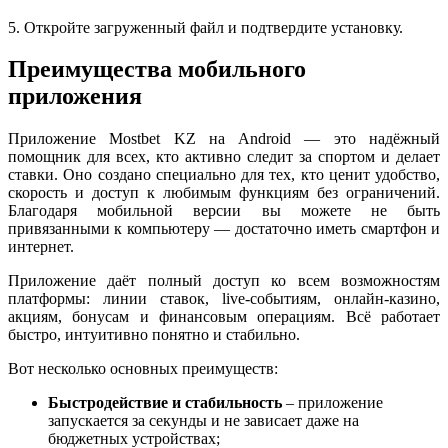
5. Откройте загруженный файл и подтвердите установку.
Преимущества мобильного
приложения
Приложение Mostbet KZ на Android — это надёжный
помощник для всех, кто активно следит за спортом и делает
ставки. Оно создано специально для тех, кто ценит удобство,
скорость и доступ к любимым функциям без ограничений.
Благодаря мобильной версии вы можете не быть
привязанными к компьютеру — достаточно иметь смартфон и
интернет.
Приложение даёт полный доступ ко всем возможностям
платформы: линии ставок, live-событиям, онлайн-казино,
акциям, бонусам и финансовым операциям. Всё работает
быстро, интуитивно понятно и стабильно.
Вот несколько основных преимуществ:
Быстродействие и стабильность
– приложение
запускается за секунды и не зависает даже на
бюджетных устройствах;