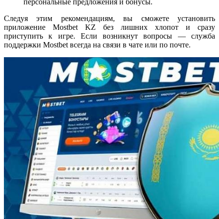
персональные предложения и бонусы.
Следуя этим рекомендациям, вы сможете установить
приложение Mostbet KZ без лишних хлопот и сразу
приступить к игре. Если возникнут вопросы — служба
поддержки Mostbet всегда на связи в чате или по почте.