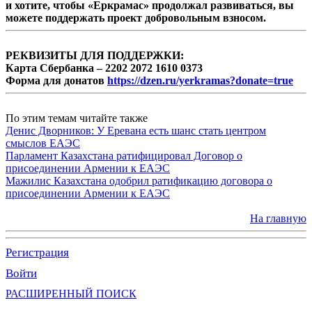
и хотите, чтобы «Еркрамас» продолжал развиваться, вы
можете поддержать проект добровольным взносом.
РЕКВИЗИТЫ ДЛЯ ПОДДЕРЖКИ:
Карта Сбербанка – 2202 2072 1610 0373
Форма для донатов
https://dzen.ru/yerkramas?donate=true
По этим темам читайте также
Денис Дворников: У Еревана есть шанс стать центром
смыслов ЕАЭС
Парламент Казахстана ратифицировал Договор о
присоединении Армении к ЕАЭС
Мажилис Казахстана одобрил ратификацию договора о
присоединении Армении к ЕАЭС
На главную
Регистрация
Войти
РАСШИРЕННЫЙ ПОИСК