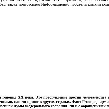
я был также подготовлен Информационно-просветительский ро
й геноцид ХХ века. Это преступление против человечества 
женцами, нашли приют в других странах. Факт Геноцида армян
ственной Думы Федерального собрания РФ и с обращениями п