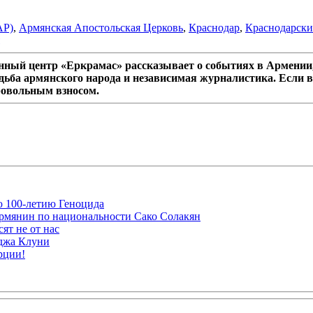
АР)
,
Армянская Апостольская Церковь
,
Краснодар
,
Краснодарски
ный центр «Еркрамас» рассказывает о событиях в Армении,
дьба армянского народа и независимая журналистика. Если в
ровольным взносом.
ю 100-летию Геноцида
рмянин по национальности Сако Солакян
ят не от нас
рджа Клуни
рции!