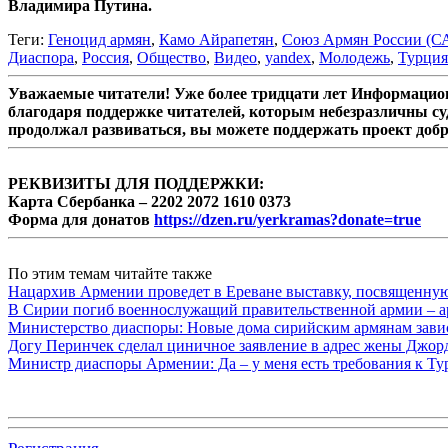
Владимира Путина.
Теги:
Геноцид армян
,
Камо Айрапетян
,
Союз Армян России (С
Диаспора
,
Россия
,
Общество
,
Видео
,
yandex
,
Молодежь
,
Турция
Уважаемые читатели! Уже более тридцати лет Информацион
благодаря поддержке читателей, которым небезразличны су
продолжал развиваться, вы можете поддержать проект доб
РЕКВИЗИТЫ ДЛЯ ПОДДЕРЖКИ:
Карта Сбербанка – 2202 2072 1610 0373
Форма для донатов
https://dzen.ru/yerkramas?donate=true
По этим темам читайте также
Нацархив Армении проведет в Ереване выставку, посвященну
В Сирии погиб военнослужащий правительственной армии – а
Министерство диаспоры: Новые дома сирийским армянам завис
Догу Перинчек сделал циничное заявление в адрес жены Джо
Министр диаспоры Армении: Да – у меня есть требования к Ту