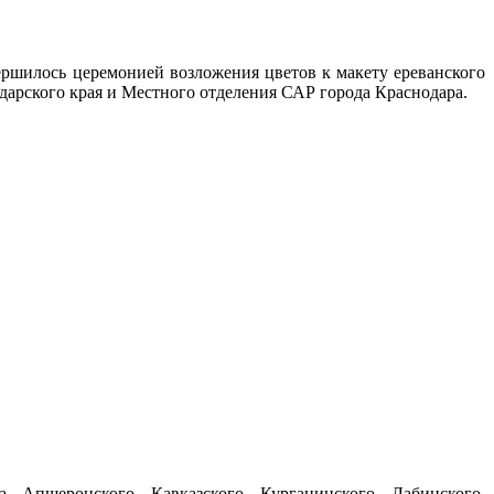
ршилось церемонией возложения цветов к макету ереванского
арского края и Местного отделения САР города Краснодара.
 Апшеронского, Кавказского, Курганинского, Лабинского,