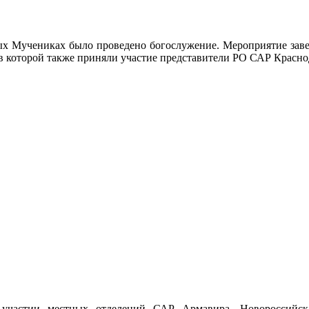
тых Мучениках было проведено богослужение. Мероприятие заве
 которой также приняли участие представители РО САР Краснод
частии местных отделений САР Армавира, Новороссийска,