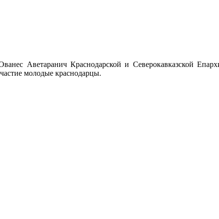
Ованес Аветаранич Краснодарской и Северокавказской Епар
участие молодые краснодарцы.