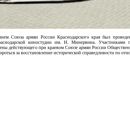
ем Союза армян России Краснодарского края был проведен
аснодарской киностудии им. Н. Минервина. Участниками 
 члены действующего при краевом Союзе армян России Обществе
ороться за восстановление исторической справедливости по от