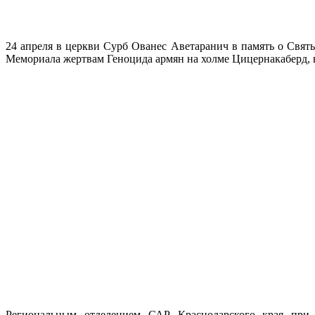
24 апреля в церкви Сурб Ованес Аветаранич в память о Свя
Мемориала жертвам Геноцида армян на холме Цицернакаберд, в
Региональным отделением САР Краснодарского края при у