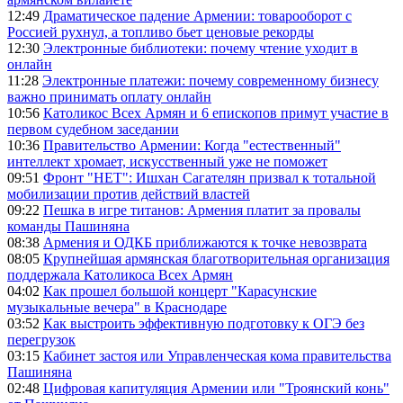
12:49
Драматическое падение Армении: товарооборот с
Россией рухнул, а топливо бьет ценовые рекорды
12:30
Электронные библиотеки: почему чтение уходит в
онлайн
11:28
Электронные платежи: почему современному бизнесу
важно принимать оплату онлайн
10:56
Католикос Всех Армян и 6 епископов примут участие в
первом судебном заседании
10:36
Правительство Армении: Когда "естественный"
интеллект хромает, искусственный уже не поможет
09:51
Фронт "НЕТ": Ишхан Сагателян призвал к тотальной
мобилизации против действий властей
09:22
Пешка в игре титанов: Армения платит за провалы
команды Пашиняна
08:38
Армения и ОДКБ приближаются к точке невозврата
08:05
Крупнейшая армянская благотворительная организация
поддержала Католикоса Всех Армян
04:02
Как прошел большой концерт "Карасунские
музыкальные вечера" в Краснодаре
03:52
Как выстроить эффективную подготовку к ОГЭ без
перегрузок
03:15
Кабинет застоя или Управленческая кома правительства
Пашиняна
02:48
Цифровая капитуляция Армении или "Троянский конь"