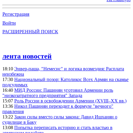
Регистрация
Войти
РАСШИРЕННЫЙ ПОИСК
лента новостей
18:10
Энвер-паша, "Немесис" и логика возмездия: Расплата
неизбежна
17:30
Национальный позор: Католикос Всех Армян на скамье
подсудимых
16:40
МИД России: Пашинян уготовил Армении роль
"низкозатратного предприятия" Запада
15:07
Роль России в освобождении Армении (XVIII–XX вв.)
13:36
Никол Пашинян переходит к формуле "вечного"
правления
13:22
Закон силы вместо силы закона: Давид Ишханян о
судилище в Баку
13:08
Попытка переписать историю и стать властью в
армянском вилайете