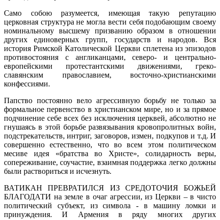
Само собою разумеется, имеющая такую репутацию
церковная структура не могла вести себя подобающим своему
номинальному высшему призванию образом в отношении
других единоверных групп, государств и народов. Вся
история Римской Католической Церкви сплетена из эпизодов
противостояния с англиканцами, северо- и центрально-
европейскими протестантскими движениями, греко-
славянским православием, восточно-христианскими
конфессиями.
Папство постоянно вело агрессивную борьбу не только за
формальное первенство в христианском мире, но и за прямое
подчинение себе всех без исключения церквей, абсолютно не
гнушаясь в этой борьбе развязывания кровопролитных войн,
подстрекательств, интриг, заговоров, измен, подкупов и т.д. И
совершенно естественно, что во всем этом политическом
месиве идея «братства во Христе», солидарность веры,
сопереживание, соучастие, взаимная поддержка легко должны
были раствориться и исчезнуть.
ВАТИКАН ПРЕВРАТИЛСЯ ИЗ СРЕДОТОЧИЯ БОЖЬЕЙ
БЛАГОДАТИ на земле в очаг агрессии, из Церкви – в чисто
политический субъект, из символа - в машину ломки и
принуждения. И Армения в ряду многих других