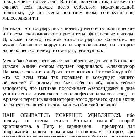
продолжается по сей день. Ватикан поступает так, потому что
считает себя прежде всего субъектом международной
политики, где нет места понятиям веры, сопереживания,
милосердия и т.п.
Ватикан - это государство, а значит, у него есть политические
интересы, экономические приоритеты, финансовые выгоды.
И, кроме прочего, системе этого государства абсолютно не
чужды банальные коррупция и корпоративизм, на которые
наше общество почему-то смотрит, разинув рот.
Мехрибан Алиева отмывает награбленные деньги в Ватикане,
Ильхам Алиев скопом скупает кардиналов, Аллахшукюр
Пашазаде состоит в добрых отношениях с Римской курией...
Что во всем этом так поражает и возмущает нашего
обывателя? И почему он бьет себя по лбу, лишь сейчас
заподозрив, что Ватикан пособничает Азербайджану в деле
уничтожения армянского этно-конфессионального следа в
Арцахе и переписывания истории этого древнего края в актив
не существовавшей никогда удино-албанской церкви?
НАШ ОБЫВАТЕЛЬ ИСКРЕННЕ УДИВЛЯЕТСЯ, ибо
почему- то всегда считал Ватикан главной опорой
христианства, а Папу и кардиналов - примером для
подражания нашим церковным сановникам, которых яро