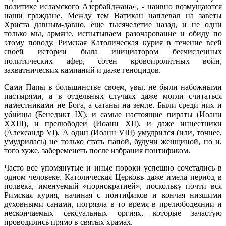
политике исламского Азербайджана», - наивно возмущаются
наши граждане. Между тем Ватикан наплевал на заветы
Христа давным-давно, еще тысячелетие назад, и не одни
только мы, армяне, испытываем разочарование и обиду по
этому поводу. Римская Католическая курия в течение всей
своей истории была инициатором бесчисленных
политических афер, сотен кровопролитных войн,
захватнических кампаний и даже геноцидов.
Сами Папы в большинстве своем, увы, не были набожными
пастырями, а в отдельных случаях даже могли считаться
наместниками не Бога, а сатаны на земле. Были среди них и
убийцы (Бенедикт IX), и самые настоящие пираты (Иоанн
XXIII), и прелюбодеи (Иоанн XII), и даже инцестники
(Александр VI). А один (Иоанн VIII) умудрился (или, точнее,
умудрилась) не только стать папой, будучи женщиной, но и,
того хуже, забеременеть после избрания понтификом.
Часто все упомянутые и иные пороки успешно сочетались в
одном человеке. Католическая Церковь даже имела период в
полвека, именуемый «порнократией», поскольку почти вся
Римская курия, начиная с понтификов и кончая низшими
духовными санами, погрязла в то время в прелюбодеянии и
нескончаемых сексуальных оргиях, которые зачастую
проводились прямо в святых храмах.