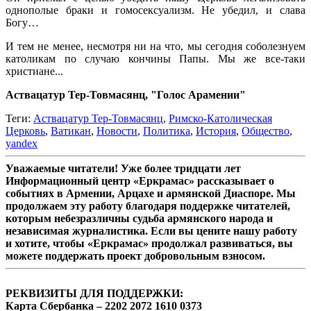
однополые браки и гомосексуализм. Не убедил, и слава
Богу…
И тем не менее, несмотря ни на что, мы сегодня соболезнуем
католикам по случаю кончины Папы. Мы же все-таки
христиане...
Аствацатур Тер-Товмасянц, "Голос Арамении"
Теги:
Аствацатур Тер-Товмасянц
,
Римско-Католическая
Церковь
,
Ватикан
,
Новости
,
Политика
,
История
,
Общество
,
yandex
Уважаемые читатели! Уже более тридцати лет
Информационный центр «Еркрамас» рассказывает о
событиях в Армении, Арцахе и армянской Диаспоре. Мы
продолжаем эту работу благодаря поддержке читателей,
которым небезразличны судьба армянского народа и
независимая журналистика. Если вы цените нашу работу
и хотите, чтобы «Еркрамас» продолжал развиваться, вы
можете поддержать проект добровольным взносом.
РЕКВИЗИТЫ ДЛЯ ПОДДЕРЖКИ:
Карта Сбербанка – 2202 2072 1610 0373