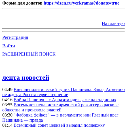
Форма для донатов
https://dzen.ru/yerkramas?donate=true
На главную
Регистрация
Войти
РАСШИРЕННЫЙ ПОИСК
лента новостей
04:49
Внешнеполитический тупик Пашиняна: Запад Армению
не ждет, а Россия теряет терпение
04:16
Война Пашиняна с Арцахом идет даже на стадионах
03:55
Восемь лет ненависти: армянский режиссер о расколе
общества и произволе властей
03:30
"Фабрика фейков" — в парламенте или Главный враг
Пашиняна — правда
01:14
Всемирный совет церквей выразил поддержку