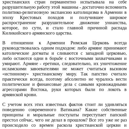
христианских стран перманентно испытывала на себе
разрушительную работу этой машины - достаточно вспомнить
политико-религиозную экспансию католицизма в Армении в
эпоху Крестовых походов и получившее широкое
распространение разрушительное движение унианства,
которое, по сути, и стало главной причиной распада
Киликийского армянского царства.
В отношении к Армении Римская Церковь всегда
руководствовалась одним подходом: либо армяне принимают
католические догматы и сливаются с западной церковью,
либо остаются одни в борьбе с восточными захватчиками и
умирают. Армяне - еретики, следовательно, их уничтожение
исламскими завоевателями не может считаться вызовом
«истинному» христианскому миру. Так папство считало
практически всегда, поэтому абсолютно не чуралось вести
политические и финансовые дела с самыми кровожадными
агрессорами Востока, руки которых были по локоть в
армянской крови.
С учетом всех этих известных фактов стоит ли удивляться
поведению современного Ватикана? Какие собственные
принципы и моральные постулаты переступает папский
престол сейчас, чего не делал в прошлом? Все это уже не раз
происходило со времен раскола христианской церкви и