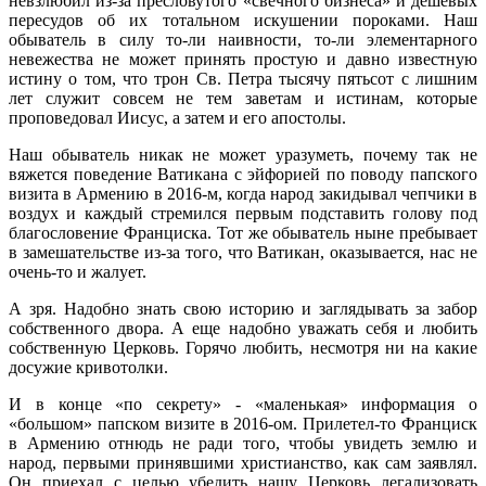
невзлюбил из-за пресловутого «свечного бизнеса» и дешевых
пересудов об их тотальном искушении пороками. Наш
обыватель в силу то-ли наивности, то-ли элементарного
невежества не может принять простую и давно известную
истину о том, что трон Св. Петра тысячу пятьсот с лишним
лет служит совсем не тем заветам и истинам, которые
проповедовал Иисус, а затем и его апостолы.
Наш обыватель никак не может уразуметь, почему так не
вяжется поведение Ватикана с эйфорией по поводу папского
визита в Армению в 2016-м, когда народ закидывал чепчики в
воздух и каждый стремился первым подставить голову под
благословение Франциска. Тот же обыватель ныне пребывает
в замешательстве из-за того, что Ватикан, оказывается, нас не
очень-то и жалует.
А зря. Надобно знать свою историю и заглядывать за забор
собственного двора. А еще надобно уважать себя и любить
собственную Церковь. Горячо любить, несмотря ни на какие
досужие кривотолки.
И в конце «по секрету» - «маленькая» информация о
«большом» папском визите в 2016-ом. Прилетел-то Франциск
в Армению отнюдь не ради того, чтобы увидеть землю и
народ, первыми принявшими христианство, как сам заявлял.
Он приехал с целью убедить нашу Церковь легализовать