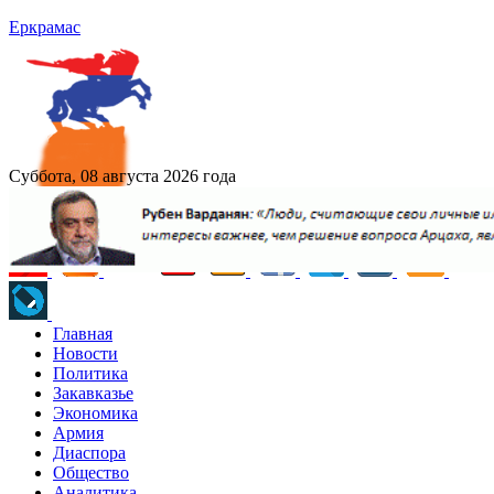
Еркрамас
Суббота, 08 августа 2026 года
Главная
Новости
Политика
Закавказье
Экономика
Армия
Диаспора
Общество
Аналитика