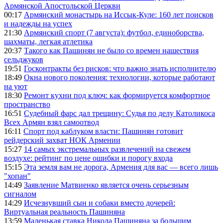
Армянской Апостольской Церкви
00:17
Армянский монастырь на Иссык-Куле: 160 лет поисков
и надежды на успех
21:30
Армянский спорт (7 августа): футбол, единоборства,
шахматы, легкая атлетика
20:37
Такого как Пашинян не было со времен нашествия
сельджуков
19:51
Госконтракты без рисков: что важно знать исполнителю
18:49
Окна нового поколения: технологии, которые работают
на уют
18:30
Ремонт кухни под ключ: как формируется комфортное
пространство
16:51
Судебный фарс дал трещину: Судья по делу Католикоса
Всех Армян взял самоотвод
16:11
Спорт под каблуком власти: Пашинян готовит
рейдерский захват НОК Армении
15:27
14 самых экстремальных развлечений на свежем
воздухе: рейтинг по цене ошибки и порогу входа
15:15
Эта земля вам не дорога, Армения для вас — всего лишь
"хопан"
14:49
Заявление Матвиенко является очень серьезным
сигналом
14:29
Исчезнувший сын и собаки вместо дочерей:
Виртуальная реальность Пашиняна
13:59
Маленькая ставка Никола Пашиняна за большим