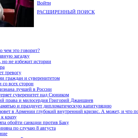
Войти
РАСШИРЕННЫЙ ПОИСК
о чем это говорит?
авную загадку
 но не избежит истории
ра
ет тревогу
ми граждан и суверенитетом
 со всех сторон
ризнана лучшей в России
теряет суверенитет над Сюником
ений права и милосердия Григорий Джаншиев
 памятью и празднует дипломатическую капитуляцию
овет в Армении глубокий внутренний кризис. А может, и что 
к краху
мпа обойти санкции против Баку
няна по случаю 8 августа
ание