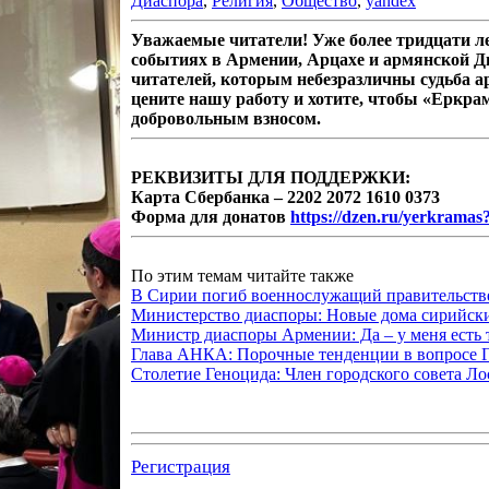
Диаспора
,
Религия
,
Общество
,
yandex
Уважаемые читатели! Уже более тридцати 
событиях в Армении, Арцахе и армянской Д
читателей, которым небезразличны судьба а
цените нашу работу и хотите, чтобы «Еркра
добровольным взносом.
РЕКВИЗИТЫ ДЛЯ ПОДДЕРЖКИ:
Карта Сбербанка – 2202 2072 1610 0373
Форма для донатов
https://dzen.ru/yerkramas
По этим темам читайте также
В Сирии погиб военнослужащий правительств
Министерство диаспоры: Новые дома сирийским
Министр диаспоры Армении: Да – у меня есть 
Глава АНКА: Порочные тенденции в вопросе Ге
Столетие Геноцида: Член городского совета Л
Регистрация