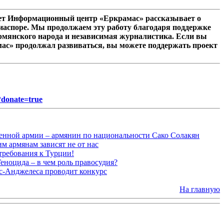
лет Информационный центр «Еркрамас» рассказывает о
иаспоре. Мы продолжаем эту работу благодаря поддержке
рмянского народа и независимая журналистика. Если вы
мас» продолжал развиваться, вы можете поддержать проект
?donate=true
енной армии – армянин по национальности Сако Солакян
 армянам зависят не от нас
требования к Турции!
ноцида – в чем роль правосудия?
ос-Анджелеса проводит конкурс
На главную