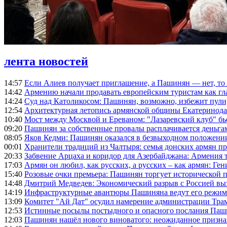
лента новостей
14:57
Если Алиев получает приглашение, а Пашинян — нет, то 
14:42
Армению начали продавать европейским туристам как гл
14:24
Суд над Католикосом: Пашинян, возможно, избежит пули,
12:54
Архитектурная летопись армянской общины Екатеринода
10:40
Мост между Москвой и Ереваном: "Лазаревский клуб" бь
09:20
Пашинян за собственные провалы расплачивается деньга
08:05
Яков Кедми: Пашинян оказался в безвыходном положении
00:01
Хранители традиций из Чалтыря: семья донских армян п
20:33
Забвение Арцаха и коридор для Азербайджана: Армения 
17:03
Армян он любил, как русских, а русских – как армян: Г
15:40
Розовые очки премьера: Пашинян торгует исторической
14:48
Дмитрий Медведев: Экономический разрыв с Россией выз
14:19
Инфраструктурные авантюры Пашиняна ведут его режим 
13:09
Комитет "Ай Дат" осудил намерение администрации Тра
12:53
Истинные посылы постыдного и опасного послания Паши
12:03
Пашинян нашёл нового виноватого: неожиданное призн