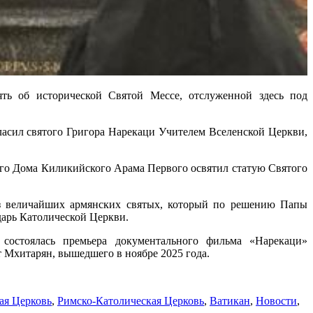
ть об исторической Святой Мессе, отслуженной здесь под
гласил святого Григора Нарекаци Учителем Вселенской Церкви,
кого Дома Киликийского Арама Первого освятил статую Святого
з величайших армянских святых, который по решению Папы
дарь Католической Церкви.
состоялась премьера документального фильма «Нарекаци»
 Мхитарян, вышедшего в ноябре 2025 года.
ая Церковь
,
Римско-Католическая Церковь
,
Ватикан
,
Новости
,