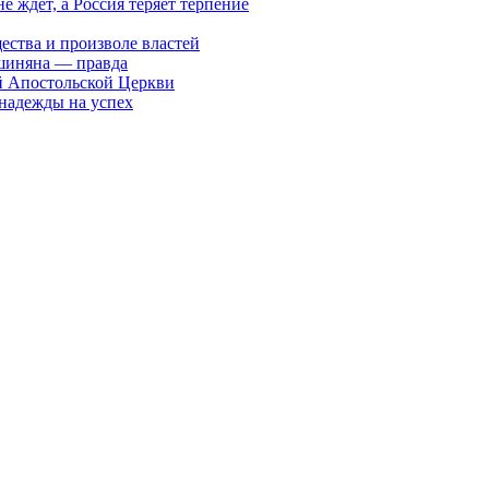
ждет, а Россия теряет терпение
ества и произволе властей
шиняна — правда
й Апостольской Церкви
 надежды на успех