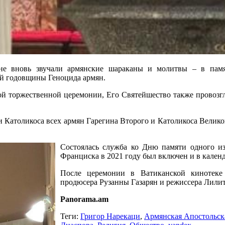
не вновь звучали армянские шараканы и молитвы – в памя
-й годовщины Геноцида армян.
 той торжественной церемонии, Его Святейшество также провоз
тии Католикоса всех армян Гарегина Второго и Католикоса Вели
Состоялась служба ко Дню памяти одного и
Франциска в 2021 году был включен и в кален
После церемонии в Ватиканской кинотеке 
продюсера Рузанны Газарян и режиссера Лилит
Panorama.am
Теги:
Григор Нарекаци
,
Армянская Апостольск