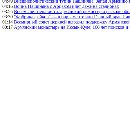
04:49
Внешнеполитический тупик Пашиняна: Запад Армению не 
04:16
Война Пашиняна с Арцахом идет даже на стадионах
03:55
Восемь лет ненависти: армянский режиссер о расколе общ
03:30
"Фабрика фейков" — в парламенте или Главный враг Па
01:14
Всемирный совет церквей выразил поддержку Армянско
00:17
Армянский монастырь на Иссык-Куле: 160 лет поисков и