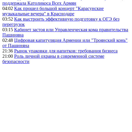
поддержала Католикоса Всех Армян
04:02
Как прошел большой концерт "Карасунские
музыкальные вечера" в Краснодаре
03:52
Как выстроить эффективную подготовку к ОГЭ без
перегрузок
03:15
Кабинет застоя или Управленческая кома правительства
Пашиняна
02:48
Цифровая капитуляция Армении или "Троянский конь"
от Пашиняна
21:36
Рынок упаковки для напитков: требования бизнеса
21:00
Роль личной охраны в современной системе
безопасности