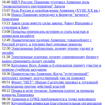
16:40
МИД России: Пашинян уготовил Армении роль
"низкозатратного предприятия" Запада
15:07
Роль России в освобождении Армении (XVIII–XX вв.)
13:36
Никол Пашинян переходит к формуле "вечного"
правления
13:22
Закон силы вместо силы закона: Давид Ишханян о
судилище в Баку
13:08
Попытка переписать историю и стать властью в
армянском вилайете
12:49
Драматическое падение Армении: товарооборот с
Россией рухнул, а топливо бьет ценовые рекорды
12:30
Электронные библиотеки: почему чтение уходит в
онлайн
11:28
Электронные платежи: почему современному бизнесу
важно принимать оплату онлайн
10:56
Католикос Всех Армян и 6 епископов примут участие в
первом судебном заседании
10:36
Правительство Армении: Когда "естественный"
интеллект хромает, искусственный уже не поможет
09:51
Фронт "НЕТ": Ишхан Сагателян призвал к тотальной
мобилизации против действий властей
09:22
Пешка в игре титанов: Армения платит за провалы
команды Пашиняна
08:38
Армения и ОДКБ приближаются к точке невозврата
08:05
Крупнейшая армянская благотворительная организация