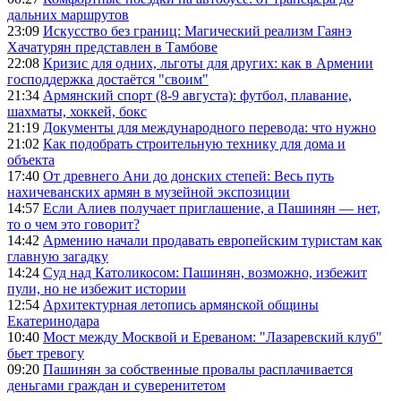
дальних маршрутов
23:09
Искусство без границ: Магический реализм Гаянэ
Хачатурян представлен в Тамбове
22:08
Кризис для одних, льготы для других: как в Армении
господдержка достаётся "своим"
21:34
Армянский спорт (8-9 августа): футбол, плавание,
шахматы, хоккей, бокс
21:19
Документы для международного перевода: что нужно
21:02
Как подобрать строительную технику для дома и
объекта
17:40
От древнего Ани до донских степей: Весь путь
нахичеванских армян в музейной экспозиции
14:57
Если Алиев получает приглашение, а Пашинян — нет,
то о чем это говорит?
14:42
Армению начали продавать европейским туристам как
главную загадку
14:24
Суд над Католикосом: Пашинян, возможно, избежит
пули, но не избежит истории
12:54
Архитектурная летопись армянской общины
Екатеринодара
10:40
Мост между Москвой и Ереваном: "Лазаревский клуб"
бьет тревогу
09:20
Пашинян за собственные провалы расплачивается
деньгами граждан и суверенитетом