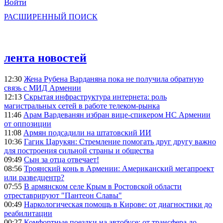
Войти
РАСШИРЕННЫЙ ПОИСК
лента новостей
12:30
Жена Рубена Варданяна пока не получила обратную
связь с МИД Армении
12:13
Скрытая инфраструктура интернета: роль
магистральных сетей в работе телеком-рынка
11:46
Арам Вардеванян избран вице-спикером НС Армении
от оппозиции
11:08
Армян подсадили на штатовский ИИ
10:36
Гагик Царукян: Стремление помогать друг другу важно
для построения сильной страны и общества
09:49
Сын за отца отвечает!
08:56
Троянский конь в Армении: Американский мегапроект
или разведцентр?
07:55
В армянском селе Крым в Ростовской области
отреставрируют "Пантеон Славы"
00:49
Наркологическая помощь в Кирове: от диагностики до
реабилитации
00:27
Комфортные поездки на автобусе: от трансфера до