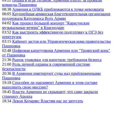
09:22
Пешка в игре титанов: Армения платит за провалы
команды Пашиняна
08:38
Армения и ОДКБ приближаются к точке невозврата
08:05
Крупнейшая армянская благотворительная организация
поддержала Католикоса Всех Армян
04:02
Как прошел большой концерт "Карасунские
музыкальные вечера" в Краснодаре
03:52
Как выстроить эффективную подготовку к ОГЭ без
перегрузок
03:15
Кабинет застоя или Управленческая кома правительства
Пашиняна
02:48
Цифровая капитуляция Армении или "Троянский конь"
от Пашиняна
21:36
Рынок упаковки для напитков: требования бизнеса
21:00
Роль личной охраны в современной системе
безопасности
20:36
В Армении имитируют суды над приближенными
Пашиняна
19:18
Способен ли парламент Армении в этом составе
выполнить свою миссию?
18:45
Власти Армении не скрывают, что сами закрыли
страницу Арцаха
18:34
Левон Кочарян: Властям нас не запугать