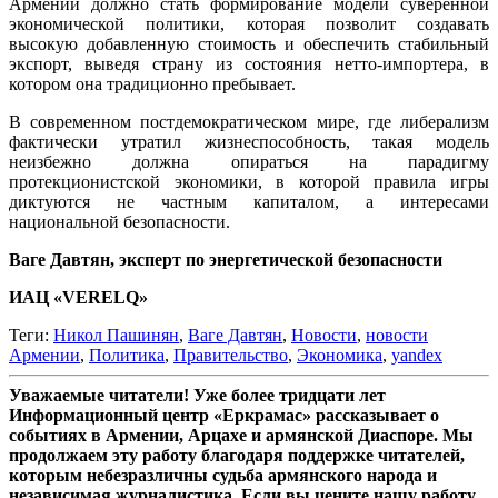
Армении должно стать формирование модели суверенной
экономической политики, которая позволит создавать
высокую добавленную стоимость и обеспечить стабильный
экспорт, выведя страну из состояния нетто-импортера, в
котором она традиционно пребывает.
В современном постдемократическом мире, где либерализм
фактически утратил жизнеспособность, такая модель
неизбежно должна опираться на парадигму
протекционистской экономики, в которой правила игры
диктуются не частным капиталом, а интересами
национальной безопасности.
Ваге Давтян, эксперт по энергетической безопасности
ИАЦ «VERELQ»
Теги:
Никол Пашинян
,
Ваге Давтян
,
Новости
,
новости
Армении
,
Политика
,
Правительство
,
Экономика
,
yandex
Уважаемые читатели! Уже более тридцати лет
Информационный центр «Еркрамас» рассказывает о
событиях в Армении, Арцахе и армянской Диаспоре. Мы
продолжаем эту работу благодаря поддержке читателей,
которым небезразличны судьба армянского народа и
независимая журналистика. Если вы цените нашу работу