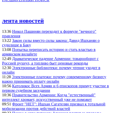
лента новостей
13:36
Никол Пашинян переходит к формуле "вечного"
правления
13:22
Закон силы вместо силы закона: Давид Ишханян о
судилище в Баку
13:08
Попытка переписать историю и стать властью в
армянском вилайете
12:49
Драматическое падение Армении: товарооборот с
Россией рухнул, а топливо бьет ценовые рекорды
12:30
Электронные библиотеки: почему чтение уходит в
онлайн
11:28
Электронные платежи: почему современному бизнесу
важно принимать оплату онлайн
10:56
Католикос Всех Армян и 6 епископов примут участие в
первом судебном заседании
10:36
Правительство Армении: Когда "естественный"
интеллект хромает, искусственный уже не поможет
09:51
Фронт "НЕТ": Ишхан Сагателян призвал к тотальной
мобилизации против действий властей