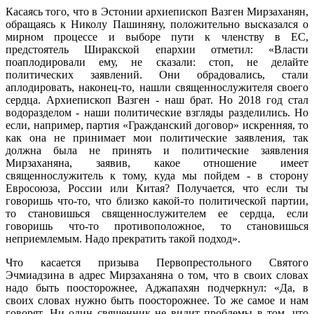
Касаясь того, что в Эстонии архиепископ Вазген Мирзаханян,
обращаясь к Николу Пашиняну, положительно высказался о
мирном процессе и выборе пути к членству в ЕС,
предстоятель Ширакской епархии отметил: «Власти
поаплодировали ему, не сказали: стоп, не делайте
политических заявлений. Они обрадовались, стали
аплодировать, наконец-то, нашли священнослужителя своего
сердца. Архиепископ Вазген - наш брат. Но 2018 год стал
водоразделом - наши политические взгляды разделились. Но
если, например, партия «Гражданский договор» искренняя, то
как она не принимает мои политические заявления, так
должна была не принять и политические заявления
Мирзаханяна, заявив, какое отношение имеет
священнослужитель к тому, куда мы пойдем - в сторону
Евросоюза, России или Китая? Получается, что если ты
говоришь что-то, что близко какой-то политической партии,
то становишься священнослужителем ее сердца, если
говоришь что-то противоположное, то становишься
неприемлемым. Надо прекратить такой подход».
Что касается призыва Первопрестольного Святого
Эчмиадзина в адрес Мирзаханяна о том, что в своих словах
надо быть поосторожнее, Аджапахян подчеркнул: «Да, в
своих словах нужно быть поосторожнее. То же самое и нам
говорят. Ни один священник не видит проблемы в том, что