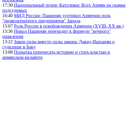
17:30
Национальный позор: Католикос Всех Армян на скамье
подсудимых
16:40
МИД России: Пашинян уготовил Армении роль
"низкозатратного предприятия" Запада
15:07
Роль России в освобождении Армении (XVIII–XX вв.)
13:36
Никол Пашинян переходит к формуле "вечного"
правления
13:22
Закон силы вместо силы закона: Давид Ишханян о
судилище в Баку
13:08
Попытка переписать историю и стать властью в
армянском вилайете