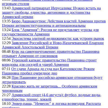
игровым столом
13:43
Армянский патриархат Иерусалима: Нужно встать на
защиту свободы, единства, автономии и достоинства
Армянской церкви
13:35
Бюро Дашнакцутюн: Действия властей Армении против
Церкви антиконституционны и антинациональны
13:24
Блок "Армения": Россия не представляет угрозы для
государственности Армении
12:54
Экосистема элитной недвижимости: как устроен рынок
12:29
Заявление Российской и Ново-Нахичеванской Епархии
Армянской Апостольской Церкви
08:48
Курс на самоуничтожение: правительство Пашиняна
отрывает Армению от союзников
08:06
Турецкий капкан: правительство Пашиняна строит
коридоры для соседей в ущерб Армении
07:11
От сдачи Арцаха до суда над Католикосом: Режим
Пашиняна пробил очередное дно
06:28
При Пашиняне российско-армянские отношения будут
деградировать
22:28
Красиво жить не запретишь... Особенно армянским
чиновникам
21:27
Армянский спорт (4-6 августа): футбол, водные виды,
единоборства, теннис, хоккей
18:10
Энвер-паша, "Немесис" и логика возмездия: Расплата
неизбежна