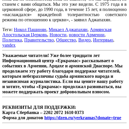
станем с вами общаться. Мы это уже видели. С 1975 года я в
церковной сфере, до 1990 года, в течение 15 лет, я полноценно
«наслаждался» враждебной толерантностью советского
режима по отношению к церкви», - заявил Аджапахян.
Теги:
Никол Пашинян
,
Микаел Аджапахян
,
Армянская
Апостольская Церковь
,
Новости
,
новости Армении
,
Политика
,
Правительство
,
Общество
,
Видео
,
Интервью
,
yandex
Уважаемые читатели! Уже более тридцати лет
Информационный центр «Еркрамас» рассказывает о
событиях в Армении, Арцахе и армянской Диаспоре. Мы
продолжаем эту работу благодаря поддержке читателей,
которым небезразличны судьба армянского народа и
независимая журналистика. Если вы цените нашу работу
и хотите, чтобы «Еркрамас» продолжал развиваться, вы
можете поддержать проект добровольным взносом.
РЕКВИЗИТЫ ДЛЯ ПОДДЕРЖКИ:
Карта Сбербанка – 2202 2072 1610 0373
Форма для донатов
https://dzen.ru/yerkramas?donate=true