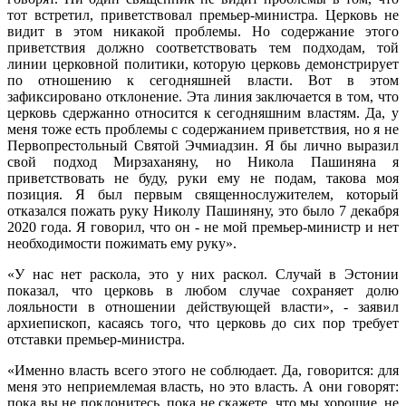
тот встретил, приветствовал премьер-министра. Церковь не
видит в этом никакой проблемы. Но содержание этого
приветствия должно соответствовать тем подходам, той
линии церковной политики, которую церковь демонстрирует
по отношению к сегодняшней власти. Вот в этом
зафиксировано отклонение. Эта линия заключается в том, что
церковь сдержанно относится к сегодняшним властям. Да, у
меня тоже есть проблемы с содержанием приветствия, но я не
Первопрестольный Святой Эчмиадзин. Я бы лично выразил
свой подход Мирзаханяну, но Никола Пашиняна я
приветствовать не буду, руки ему не подам, такова моя
позиция. Я был первым священнослужителем, который
отказался пожать руку Николу Пашиняну, это было 7 декабря
2020 года. Я говорил, что он - не мой премьер-министр и нет
необходимости пожимать ему руку».
«У нас нет раскола, это у них раскол. Случай в Эстонии
показал, что церковь в любом случае сохраняет долю
лояльности в отношении действующей власти», - заявил
архиепископ, касаясь того, что церковь до сих пор требует
отставки премьер-министра.
«Именно власть всего этого не соблюдает. Да, говорится: для
меня это неприемлемая власть, но это власть. А они говорят:
пока вы не поклонитесь, пока не скажете, что мы хорошие, не