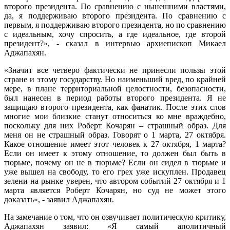
второго президента. По сравнению с нынешними властями,
да, я поддерживаю второго президента. По сравнению с
первым, я поддерживаю второго президента, но по сравнению
с идеальным, хочу спросить, а где идеальное, где второй
президент?», - сказал в интервью архиепископ Микаел
Аджапахян.
«Значит все четверо фактически не принесли пользы этой
стране и этому государству. Но наименьший вред, по крайней
мере, в плане территориальной целостности, безопасности,
был нанесен в период работы второго президента. Я не
защищаю второго президента, как фанатик. После этих слов
многие мои близкие станут относиться ко мне враждебно,
поскольку для них Роберт Кочарян – страшный образ. Для
меня он не страшный образ. Говорят о 1 марта, 27 октября.
Какое отношение имеет этот человек к 27 октября, 1 марта?
Если он имеет к этому отношение, то должен был быть в
тюрьме, почему он не в тюрьме? Если он сидел в тюрьме и
уже вышел на свободу, то его грех уже искуплен. Продавец
зелени на рынке уверен, что автором событий 27 октября и 1
марта является Роберт Кочарян, но суд не может этого
доказать», - заявил Аджапахян.
На замечание о том, что он озвучивает политическую критику,
Аджапахян заявил: «Я самый аполитичный