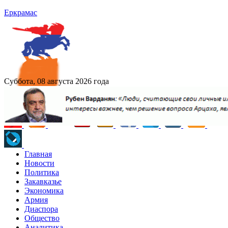
Еркрамас
Суббота, 08 августа 2026 года
Главная
Новости
Политика
Закавказье
Экономика
Армия
Диаспора
Общество
Аналитика