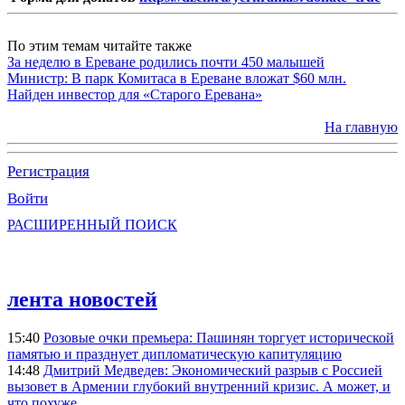
По этим темам читайте также
За неделю в Ереване родились почти 450 малышей
Министр: В парк Комитаса в Ереване вложат $60 млн.
Найден инвестор для «Старого Еревана»
На главную
Регистрация
Войти
РАСШИРЕННЫЙ ПОИСК
лента новостей
15:40
Розовые очки премьера: Пашинян торгует исторической
памятью и празднует дипломатическую капитуляцию
14:48
Дмитрий Медведев: Экономический разрыв с Россией
вызовет в Армении глубокий внутренний кризис. А может, и
что похуже…