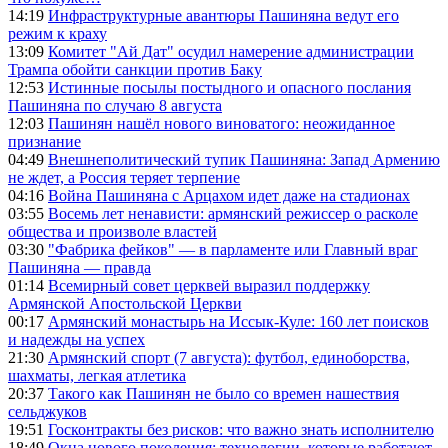
14:19
Инфраструктурные авантюры Пашиняна ведут его
режим к краху
13:09
Комитет "Ай Дат" осудил намерение администрации
Трампа обойти санкции против Баку
12:53
Истинные посылы постыдного и опасного послания
Пашиняна по случаю 8 августа
12:03
Пашинян нашёл нового виноватого: неожиданное
признание
04:49
Внешнеполитический тупик Пашиняна: Запад Армению
не ждет, а Россия теряет терпение
04:16
Война Пашиняна с Арцахом идет даже на стадионах
03:55
Восемь лет ненависти: армянский режиссер о расколе
общества и произволе властей
03:30
"Фабрика фейков" — в парламенте или Главный враг
Пашиняна — правда
01:14
Всемирный совет церквей выразил поддержку
Армянской Апостольской Церкви
00:17
Армянский монастырь на Иссык-Куле: 160 лет поисков
и надежды на успех
21:30
Армянский спорт (7 августа): футбол, единоборства,
шахматы, легкая атлетика
20:37
Такого как Пашинян не было со времен нашествия
сельджуков
19:51
Госконтракты без рисков: что важно знать исполнителю
18:49
Окна нового поколения: технологии, которые работают