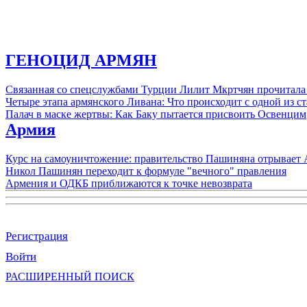
ГЕНОЦИД АРМЯН
Связанная со спецслужбами Турции Лилит Мкртчян прочитала
Четыре этапа армянского Ливана: Что происходит с одной из 
Палач в маске жертвы: Как Баку пытается присвоить Освенцим
Армия
Курс на самоуничтожение: правительство Пашиняна отрывает
Никол Пашинян переходит к формуле "вечного" правления
Армения и ОДКБ приближаются к точке невозврата
Регистрация
Войти
РАСШИРЕННЫЙ ПОИСК