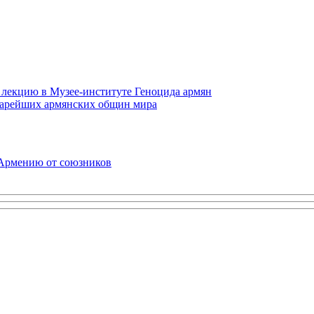
 лекцию в Музее-институте Геноцида армян
старейших армянских общин мира
 Армению от союзников