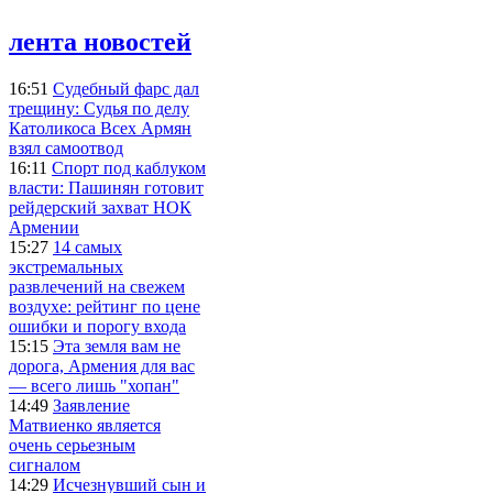
лента новостей
16:51
Судебный фарс дал
трещину: Судья по делу
Католикоса Всех Армян
взял самоотвод
16:11
Спорт под каблуком
власти: Пашинян готовит
рейдерский захват НОК
Армении
15:27
14 самых
экстремальных
развлечений на свежем
воздухе: рейтинг по цене
ошибки и порогу входа
15:15
Эта земля вам не
дорога, Армения для вас
— всего лишь "хопан"
14:49
Заявление
Матвиенко является
очень серьезным
сигналом
14:29
Исчезнувший сын и