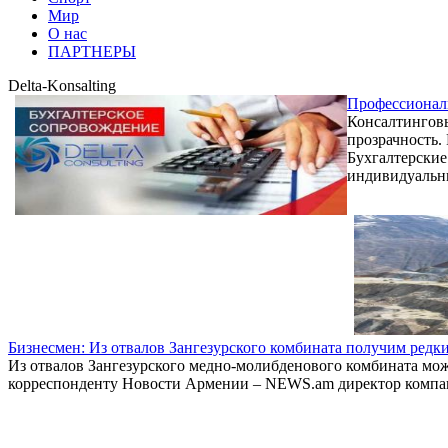
Мир
О нас
ПАРТНЕРЫ
Delta-Konsalting
Профессиональ
Консалтинговы
прозрачность.
Бухгалтерские
индивидуальн
Бизнесмен: Из отвалов Зангезурского комбината получим редк
Из отвалов Зангезурского медно-молибденового комбината мож
корреспонденту Новости Армении – NEWS.am директор компан