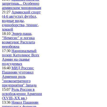
запретишь... Особенно
армянским чиновникам
21:27
Армянский спорт
(4-6 августа): футбол,
водные виды,
единоборства, теннис,
хоккей
18:10
Энвер-паша,
"Немесис" и логика
возмездия: Расплата
неизбежна
17:30
Национальный
позор: Католикос Всех
Армян на скамье
подсудимых
16:40
МИД России:
Пашинян уготовил
Армении роль
"низкозатратного
предприятия" Запада
15:07
Роль России в
освобождении Армении
(XVIII–XX вв.)
13:36
Никол Пашинян
переходит к формуле