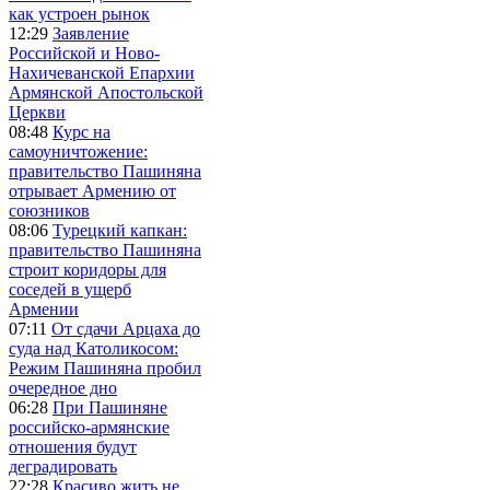
как устроен рынок
12:29
Заявление
Российской и Ново-
Нахичеванской Епархии
Армянской Апостольской
Церкви
08:48
Курс на
самоуничтожение:
правительство Пашиняна
отрывает Армению от
союзников
08:06
Турецкий капкан:
правительство Пашиняна
строит коридоры для
соседей в ущерб
Армении
07:11
От сдачи Арцаха до
суда над Католикосом:
Режим Пашиняна пробил
очередное дно
06:28
При Пашиняне
российско-армянские
отношения будут
деградировать
22:28
Красиво жить не