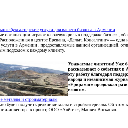
ные бухгалтерские услуги для вашего бизнеса в Армении
е организации играют ключевую роль в поддержке бизнеса, обе
 Расположенная в центре Еревана, «Дельта Консалтинг» — одна 
 услуги в Армении , предоставляемые данной организацией, от
ым подходом к каждому клиенту.
Уважаемые читатели! Уже б
рассказывает о событиях в
эту работу благодаря подде
народа и независимая журна
«Еркрамас» продолжал разв
взносом.
ие металлы и стройматериалы
но будет получить редкие металлы и стройматериалы. Об этом з
ии-инвестора в проект, ООО «Алётиг», Манвел Восканян.