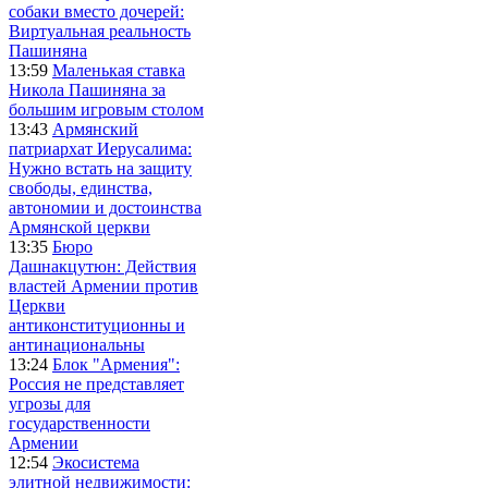
собаки вместо дочерей:
Виртуальная реальность
Пашиняна
13:59
Маленькая ставка
Никола Пашиняна за
большим игровым столом
13:43
Армянский
патриархат Иерусалима:
Нужно встать на защиту
свободы, единства,
автономии и достоинства
Армянской церкви
13:35
Бюро
Дашнакцутюн: Действия
властей Армении против
Церкви
антиконституционны и
антинациональны
13:24
Блок "Армения":
Россия не представляет
угрозы для
государственности
Армении
12:54
Экосистема
элитной недвижимости: