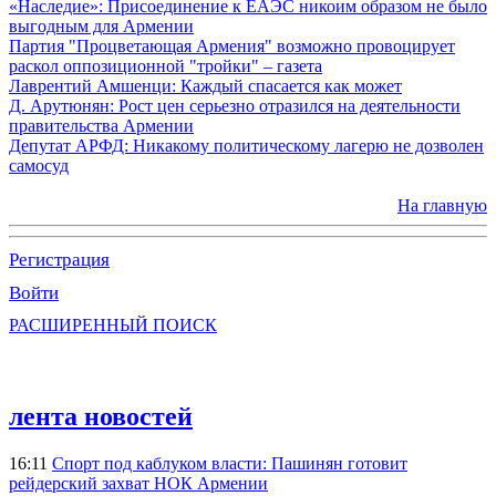
«Наследие»: Присоединение к ЕАЭС никоим образом не было
выгодным для Армении
Партия "Процветающая Армения" возможно провоцирует
раскол оппозиционной "тройки" – газета
Лаврентий Амшенци: Каждый спасается как может
Д. Арутюнян: Рост цен серьезно отразился на деятельности
правительства Армении
Депутат АРФД: Никакому политическому лагерю не дозволен
самосуд
На главную
Регистрация
Войти
РАСШИРЕННЫЙ ПОИСК
лента новостей
16:11
Спорт под каблуком власти: Пашинян готовит
рейдерский захват НОК Армении