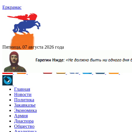
Еркрамас
Пятница, 07 августа 2026 года
Главная
Новости
Политика
Закавказье
Экономика
Армия
Диаспора
Общество
Аналитика