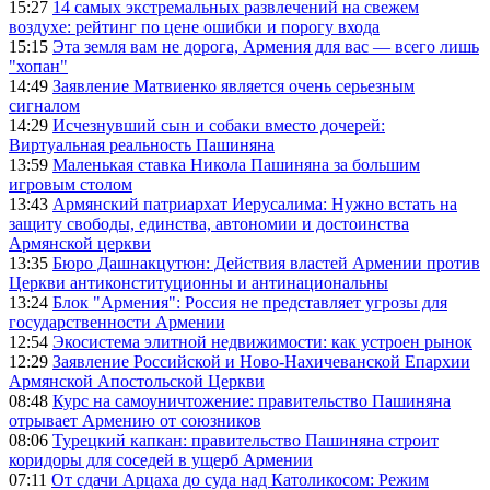
15:27
14 самых экстремальных развлечений на свежем
воздухе: рейтинг по цене ошибки и порогу входа
15:15
Эта земля вам не дорога, Армения для вас — всего лишь
"хопан"
14:49
Заявление Матвиенко является очень серьезным
сигналом
14:29
Исчезнувший сын и собаки вместо дочерей:
Виртуальная реальность Пашиняна
13:59
Маленькая ставка Никола Пашиняна за большим
игровым столом
13:43
Армянский патриархат Иерусалима: Нужно встать на
защиту свободы, единства, автономии и достоинства
Армянской церкви
13:35
Бюро Дашнакцутюн: Действия властей Армении против
Церкви антиконституционны и антинациональны
13:24
Блок "Армения": Россия не представляет угрозы для
государственности Армении
12:54
Экосистема элитной недвижимости: как устроен рынок
12:29
Заявление Российской и Ново-Нахичеванской Епархии
Армянской Апостольской Церкви
08:48
Курс на самоуничтожение: правительство Пашиняна
отрывает Армению от союзников
08:06
Турецкий капкан: правительство Пашиняна строит
коридоры для соседей в ущерб Армении
07:11
От сдачи Арцаха до суда над Католикосом: Режим