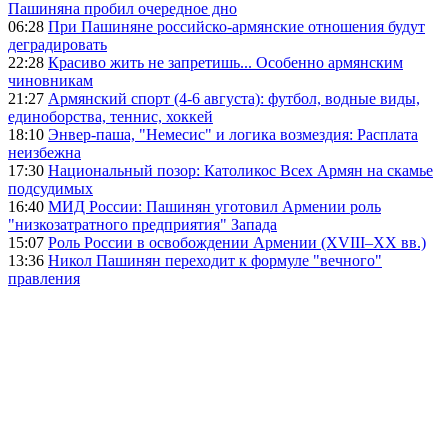
Пашиняна пробил очередное дно
06:28
При Пашиняне российско-армянские отношения будут
деградировать
22:28
Красиво жить не запретишь... Особенно армянским
чиновникам
21:27
Армянский спорт (4-6 августа): футбол, водные виды,
единоборства, теннис, хоккей
18:10
Энвер-паша, "Немесис" и логика возмездия: Расплата
неизбежна
17:30
Национальный позор: Католикос Всех Армян на скамье
подсудимых
16:40
МИД России: Пашинян уготовил Армении роль
"низкозатратного предприятия" Запада
15:07
Роль России в освобождении Армении (XVIII–XX вв.)
13:36
Никол Пашинян переходит к формуле "вечного"
правления