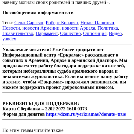
навещу могилы своих родителей и павших друзей».
По сообщениям информагентств
Теги:
Серж Саргсян
,
Роберт Кочарян
,
Никол Пашинян
,
Новости
,
новости Армении
,
новости Арцаха
,
Политика
,
Правительство
,
Парламент
,
Общество
,
Оппозиция
,
Видео
,
yandex
Уважаемые читатели! Уже более тридцати лет
Информационный центр «Еркрамас» рассказывает о
событиях в Армении, Арцахе и армянской Диаспоре. Мы
продолжаем эту работу благодаря поддержке читателей,
которым небезразличны судьба армянского народа и
независимая журналистика. Если вы цените нашу работу
и хотите, чтобы «Еркрамас» продолжал развиваться, вы
можете поддержать проект добровольным взносом.
РЕКВИЗИТЫ ДЛЯ ПОДДЕРЖКИ:
Карта Сбербанка – 2202 2072 1610 0373
Форма для донатов
https://dzen.ru/yerkramas?donate=true
По этим темам читайте также