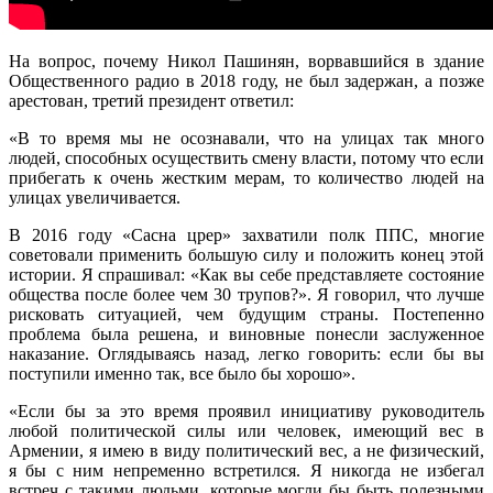
На вопрос, почему Никол Пашинян, ворвавшийся в здание
Общественного радио в 2018 году, не был задержан, а позже
арестован, третий президент ответил:
«В то время мы не осознавали, что на улицах так много
людей, способных осуществить смену власти, потому что если
прибегать к очень жестким мерам, то количество людей на
улицах увеличивается.
В 2016 году «Сасна црер» захватили полк ППС, многие
советовали применить большую силу и положить конец этой
истории. Я спрашивал: «Как вы себе представляете состояние
общества после более чем 30 трупов?». Я говорил, что лучше
рисковать ситуацией, чем будущим страны. Постепенно
проблема была решена, и виновные понесли заслуженное
наказание. Оглядываясь назад, легко говорить: если бы вы
поступили именно так, все было бы хорошо».
«Если бы за это время проявил инициативу руководитель
любой политической силы или человек, имеющий вес в
Армении, я имею в виду политический вес, а не физический,
я бы с ним непременно встретился. Я никогда не избегал
встреч с такими людьми, которые могли бы быть полезными