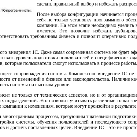
сделать правильный выбор и избежать распро
После выбора конфигурации начинается проце
себя не только установку программного обес
компании. На этом этапе необходимо уделить
имеются. Это позволит избежать дублиров
 соответствовать требованиям бизнеса и позволит оперативно п
го внедрения 1С. Даже самая современная система не будет эф
итывать уровень подготовки пользователей и специфические зад
, которые пользователи смогут использовать в процессе работы
роцесс сопровождения системы. Комплексное внедрение 1С не з
ости от изменений в бизнесе или законодательства. Наличие к
сть системы на высоком уровне.
исит не только от технических аспектов, но и от организацион
ых подразделений. Это позволит учитывать различные точки зр
о компании к изменениям, которые могут произойти в результате
и многогранным процессом, требующим тщательной подготовки 
стройки системы, обучения пользователей и последующего соп
в и достичь поставленных целей. Внедрение 1С – это не просто