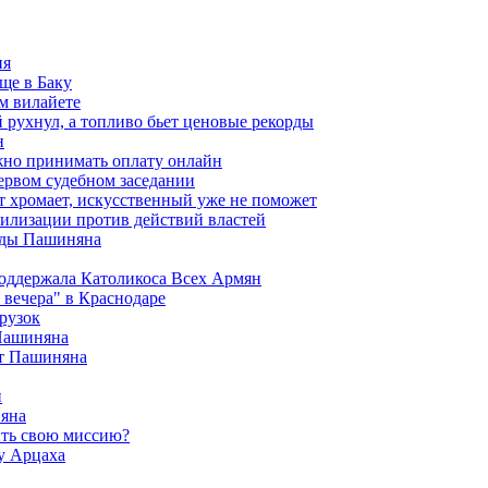
ия
ще в Баку
м вилайете
 рухнул, а топливо бьет ценовые рекорды
н
жно принимать оплату онлайн
ервом судебном заседании
т хромает, искусственный уже не поможет
илизации против действий властей
анды Пашиняна
поддержала Католикоса Всех Армян
вечера" в Краснодаре
рузок
 Пашиняна
от Пашиняна
и
яна
ить свою миссию?
у Арцаха