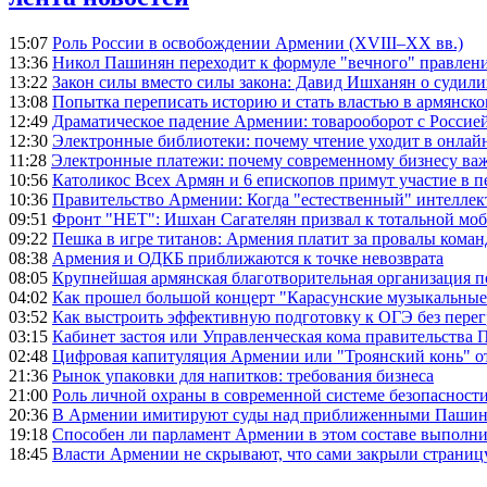
15:07
Роль России в освобождении Армении (XVIII–XX вв.)
13:36
Никол Пашинян переходит к формуле "вечного" правлен
13:22
Закон силы вместо силы закона: Давид Ишханян о судили
13:08
Попытка переписать историю и стать властью в армянско
12:49
Драматическое падение Армении: товарооборот с Россией
12:30
Электронные библиотеки: почему чтение уходит в онлай
11:28
Электронные платежи: почему современному бизнесу ва
10:56
Католикос Всех Армян и 6 епископов примут участие в п
10:36
Правительство Армении: Когда "естественный" интеллек
09:51
Фронт "НЕТ": Ишхан Сагателян призвал к тотальной моб
09:22
Пешка в игре титанов: Армения платит за провалы ком
08:38
Армения и ОДКБ приближаются к точке невозврата
08:05
Крупнейшая армянская благотворительная организация 
04:02
Как прошел большой концерт "Карасунские музыкальные 
03:52
Как выстроить эффективную подготовку к ОГЭ без перег
03:15
Кабинет застоя или Управленческая кома правительства
02:48
Цифровая капитуляция Армении или "Троянский конь" 
21:36
Рынок упаковки для напитков: требования бизнеса
21:00
Роль личной охраны в современной системе безопасност
20:36
В Армении имитируют суды над приближенными Пашин
19:18
Способен ли парламент Армении в этом составе выполн
18:45
Власти Армении не скрывают, что сами закрыли страниц